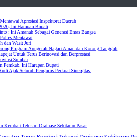
entawai Apresiasi Inspektorat Daerah
026, Ini Harapan Bupati
 Rinto : Ini Amanah Sebagai Generasi Emas Bangsa
Polres Mentawai
ih dan Wasit Juri
rong Program Anugerah Nagari Aman dan Korong Tangguh
ejat Untuk Terus Berinovasi dan Berprestasi
rovinsi Sumbar
 Pemkab, Ini Harapan Bupati
udi Ajak Seluruh Pengurus Perkuat Sinergitas