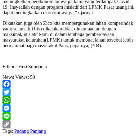
meningkatkan perekonomian warga kami yang terdampak Covid-
19. Insyaallah dengan program inisiatif dari LPMK Pasar usang ini,
dapat meningkatkan ekonomi warga,” ujarnya.
Dikatakan juga oleh Zico kita mempergunakan lahan komperindak
yang selama ini bisa dikatakan tidak dimanfaatkan dengan
maksimal, inisiatif kami di dalam lembaga pemberdayaan
masyarakat kelurahan(LPMK) untuk membuat lahan tersebut lebih
bermanfaat bagi masyarakat Paus, paparnya, (YB).
Editor : Heri Suprianto
News Views:
50
Facebook
Twitter
WhatsApp
Messenger
Line
Tags:
Padang Panjang
Copy