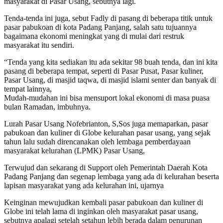
masyarakat di Pasar Usang, sebutnya lagi.
Tenda-tenda ini juga, sebut Fadly di pasang di beberapa titik untuk
pasar pabukoan di kota Padang Panjang, salah satu tujuannya
bagaimana ekonomi meningkat yang di mulai dari restruk
masyarakat itu sendiri.
“Tenda yang kita sediakan itu ada sekitar 98 buah tenda, dan ini kita
pasang di beberapa tempat, seperti di Pasar Pusat, Pasar kuliner,
Pasar Usang, di masjid taqwa, di masjid islami senter dan banyak di
tempat lainnya,
Mudah-mudahan ini bisa mensuport lokal ekonomi di masa puasa
bulan Ramadan, imbuhnya.
Lurah Pasar Usang Nofebrianton, S,Sos juga memaparkan, pasar
pabukoan dan kuliner di Globe kelurahan pasar usang, yang sejak
tahun lalu sudah direncanakan oleh lembaga pemberdayaan
masyarakat kelurahan (LPMK) Pasar Usang,
Terwujud dan sekarang di Support oleh Pemerintah Daerah Kota
Padang Panjang dan segenap lembaga yang ada di kelurahan beserta
lapisan masyarakat yang ada kelurahan ini, ujarnya
Keinginan mewujudkan kembali pasar pabukoan dan kuliner di
Globe ini telah lama di inginkan oleh masyarakat pasar usang,
sebutnya apalagi setelah setahun lebih berada dalam penurunan