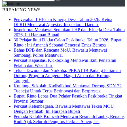
BREAKING NEWS
Penyerahan LHP dan Kinerja Desa Tahun 2026, Ketua
DPRD Mentawai Apresiasi Inspektorat Daerah
Inspektorat Mentawai Serahkan LHP dan Kinerja Desa Tahun
2026, Ini Harapan Bupati
30 Pelajar Ikuti Diklat Calon Paskibraka Tahun 2026, Bupati
Rinto : Ini Amanah Sebagai Generasi Emas Bangsa
Bahas DPB dan Rencana MoU, Bawaslu Mentawai
Sambangi Polres Mentawai
Perkuat Kapasitas, Kickboxing Mentawai Ikuti Penataran
Pelatih dan Wasit Juri
Tekan Tawuran dan Narkoba, PEKAT IB Padang Pariaman
Dorong Program Anugerah Nagari Aman dan Korong
Tangguh
Kunjungi Sekolah, Kadisdikbud Mentawai Dorong SDN 22
Tuapejat Untuk Terus Berinovasi dan Berprestasi
Bupati Rinto Lepas Dua Pelajar Pasukan Paskibraka Tingkat
Provinsi Sumbar
Perkuat Kelembagaan, Bawaslu Mentawai Teken MOU
Dengan Pemkab, Ini Harapan Bupati
Pemuda Katolik Komcab Mentawai Resmi di Lantik, Renatus
Rudi Ajak Seluruh Pengurus Perkuat Sinergitas