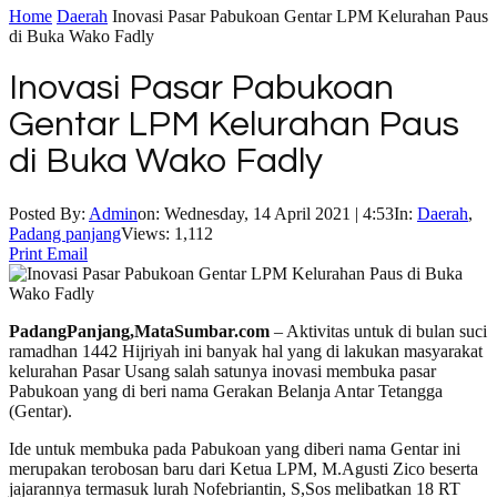
Home
Daerah
Inovasi Pasar Pabukoan Gentar LPM Kelurahan Paus
di Buka Wako Fadly
Inovasi Pasar Pabukoan
Gentar LPM Kelurahan Paus
di Buka Wako Fadly
Posted By:
Admin
on:
Wednesday, 14 April 2021 | 4:53
In:
Daerah
,
Padang panjang
Views: 1,112
Print
Email
PadangPanjang,MataSumbar.com
– Aktivitas untuk di bulan suci
ramadhan 1442 Hijriyah ini banyak hal yang di lakukan masyarakat
kelurahan Pasar Usang salah satunya inovasi membuka pasar
Pabukoan yang di beri nama Gerakan Belanja Antar Tetangga
(Gentar).
Ide untuk membuka pada Pabukoan yang diberi nama Gentar ini
merupakan terobosan baru dari Ketua LPM, M.Agusti Zico beserta
jajarannya termasuk lurah Nofebriantin, S,Sos melibatkan 18 RT