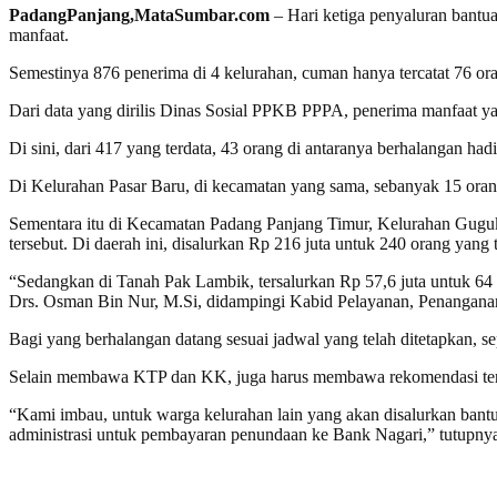
PadangPanjang,MataSumbar.com
– Hari ketiga penyaluran bantua
manfaat.
Semestinya 876 penerima di 4 kelurahan, cuman hanya tercatat 76 or
Dari data yang dirilis Dinas Sosial PPKB PPPA, penerima manfaat ya
Di sini, dari 417 yang terdata, 43 orang di antaranya berhalangan h
Di Kelurahan Pasar Baru, di kecamatan yang sama, sebanyak 15 orang t
Sementara itu di Kecamatan Padang Panjang Timur, Kelurahan Guguk 
tersebut. Di daerah ini, disalurkan Rp 216 juta untuk 240 orang yang
“Sedangkan di Tanah Pak Lambik, tersalurkan Rp 57,6 juta untuk 64
Drs. Osman Bin Nur, M.Si, didampingi Kabid Pelayanan, Penanganan 
Bagi yang berhalangan datang sesuai jadwal yang telah ditetapkan,
Selain membawa KTP dan KK, juga harus membawa rekomendasi terdaf
“Kami imbau, untuk warga kelurahan lain yang akan disalurkan bant
administrasi untuk pembayaran penundaan ke Bank Nagari,” tutupnya