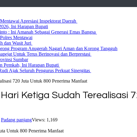
entawai Apresiasi Inspektorat Daerah
026, Ini Harapan Bupati
 Rinto : Ini Amanah Sebagai Generasi Emas Bangsa
Polres Mentawai
ih dan Wasit Juri
rong Program Anugerah Nagari Aman dan Korong Tangguh
ejat Untuk Terus Berinovasi dan Berprestasi
rovinsi Sumbar
 Pemkab, Ini Harapan Bupati
udi Ajak Seluruh Pengurus Perkuat Sinergitas
alisasi 720 Juta Untuk 800 Penerima Manfaat
Hari Ketiga Sudah Terealisasi 
,
Padang panjang
Views: 1,169