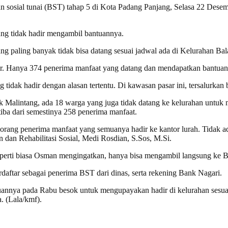
n sosial tunai (BST) tahap 5 di Kota Padang Panjang, Selasa 22 Desemb
ang tidak hadir mengambil bantuannya.
ng paling banyak tidak bisa datang sesuai jadwal ada di Kelurahan Ba
adir. Hanya 374 penerima manfaat yang datang dan mendapatkan bantuan 
idak hadir dengan alasan tertentu. Di kawasan pasar ini, tersalurkan 
Malintang, ada 18 warga yang juga tidak datang ke kelurahan untuk 
 tiba dari semestinya 258 penerima manfaat.
 orang penerima manfaat yang semuanya hadir ke kantor lurah. Tidak 
dan Rehabilitasi Sosial, Medi Rosdian, S.Sos, M.Si.
 seperti biasa Osman mengingatkan, hanya bisa mengambil langsung ke
tar sebagai penerima BST dari dinas, serta rekening Bank Nagari.
uannya pada Rabu besok untuk mengupayakan hadir di kelurahan sesuai
. (Lala/kmf).