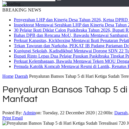
BREAKING NEWS
Penyerahan LHP dan Kinerja Desa Tahun 2026, Ketua DPRD M
Inspektorat Mentawai Serahkan LHP dan Kinerja Desa Tahun 2
30 Pelajar Ikuti Diklat Calon Paskibraka Tahun 2026, Bupati
Bahas DPB dan Rencana MoU, Bawaslu Mentawai Sambangi 
Perkuat Kapasitas, Kickboxing Mentawai Ikuti Penataran Pelat
Tekan Tawuran dan Narkoba, PEKAT IB Padang Pariaman Do
Kunjungi Sekolah, Kadisdikbud Mentawai Dorong SDN 22 Tuap
Bupati Rinto Lepas Dua Pelajar Pasukan Paskibraka Tingkat P
Perkuat Kelembagaan, Bawaslu Mentawai Teken MOU Dengan
Pemuda Katolik Komcab Mentawai Resmi di Lantik, Renatus R
Home
Daerah
Penyaluran Bansos Tahap 5 di Hari Ketiga Sudah Tere
Penyaluran Bansos Tahap 5 di 
Manfaat
Posted By:
Admin
on:
Tuesday, 22 December 2020 | 22:00
In:
Daerah
Print
Email