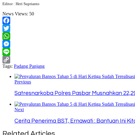
Editor : Heri Suprianto
News Views:
50
Facebook
Twitter
WhatsApp
Messenger
Line
Tags:
Padang Panjang
Copy
Link
Previous
Satresnarkoba Polres Pasbar Musnahkan 22,29
Next
Cerita Penerima BST, Ernawati : Bantuan Ini Ki
Related Articles