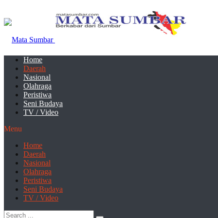
Home
Daerah
Nasional
Olahraga
Peristiwa
Seni Budaya
TV / Video
Menu
Home
Daerah
Nasional
Olahraga
Peristiwa
Seni Budaya
TV / Video