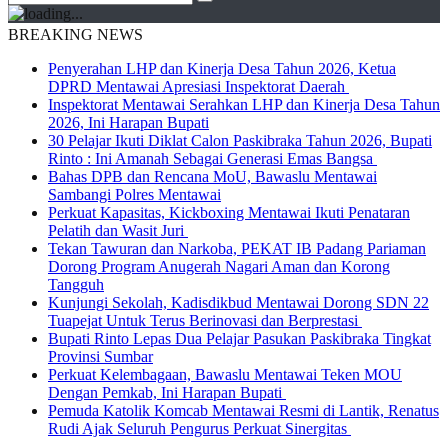
BREAKING NEWS
Penyerahan LHP dan Kinerja Desa Tahun 2026, Ketua
DPRD Mentawai Apresiasi Inspektorat Daerah
Inspektorat Mentawai Serahkan LHP dan Kinerja Desa Tahun
2026, Ini Harapan Bupati
30 Pelajar Ikuti Diklat Calon Paskibraka Tahun 2026, Bupati
Rinto : Ini Amanah Sebagai Generasi Emas Bangsa
Bahas DPB dan Rencana MoU, Bawaslu Mentawai
Sambangi Polres Mentawai
Perkuat Kapasitas, Kickboxing Mentawai Ikuti Penataran
Pelatih dan Wasit Juri
Tekan Tawuran dan Narkoba, PEKAT IB Padang Pariaman
Dorong Program Anugerah Nagari Aman dan Korong
Tangguh
Kunjungi Sekolah, Kadisdikbud Mentawai Dorong SDN 22
Tuapejat Untuk Terus Berinovasi dan Berprestasi
Bupati Rinto Lepas Dua Pelajar Pasukan Paskibraka Tingkat
Provinsi Sumbar
Perkuat Kelembagaan, Bawaslu Mentawai Teken MOU
Dengan Pemkab, Ini Harapan Bupati
Pemuda Katolik Komcab Mentawai Resmi di Lantik, Renatus
Rudi Ajak Seluruh Pengurus Perkuat Sinergitas