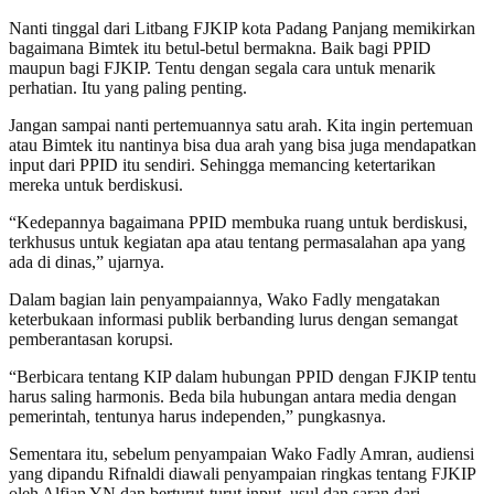
Nanti tinggal dari Litbang FJKIP kota Padang Panjang memikirkan
bagaimana Bimtek itu betul-betul bermakna. Baik bagi PPID
maupun bagi FJKIP. Tentu dengan segala cara untuk menarik
perhatian. Itu yang paling penting.
Jangan sampai nanti pertemuannya satu arah. Kita ingin pertemuan
atau Bimtek itu nantinya bisa dua arah yang bisa juga mendapatkan
input dari PPID itu sendiri. Sehingga memancing ketertarikan
mereka untuk berdiskusi.
“Kedepannya bagaimana PPID membuka ruang untuk berdiskusi,
terkhusus untuk kegiatan apa atau tentang permasalahan apa yang
ada di dinas,” ujarnya.
Dalam bagian lain penyampaiannya, Wako Fadly mengatakan
keterbukaan informasi publik berbanding lurus dengan semangat
pemberantasan korupsi.
“Berbicara tentang KIP dalam hubungan PPID dengan FJKIP tentu
harus saling harmonis. Beda bila hubungan antara media dengan
pemerintah, tentunya harus independen,” pungkasnya.
Sementara itu, sebelum penyampaian Wako Fadly Amran, audiensi
yang dipandu Rifnaldi diawali penyampaian ringkas tentang FJKIP
oleh Alfian YN dan berturut-turut input, usul dan saran dari