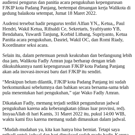
audiensi pengurus dan panitia acara pengukuhan kepengurusan
FJKIP kota Padang Panjang, bertempat diruangan kerja Walikota di
gedung balaikota setempat, Jumat 18 Maret 2022.
Audensi tersebut hadir pengurus terdiri Alfian YN,, Ketua,, Paul
Hendri, Wakil Ketua, Rifnaldi Ce, Sekretaris, Syafriyanto YB,
Bendahara, Yuwardi Tanjung, Korbid Litbang, Supriyanto, Ketua
Panitia acara pengukuhan, Dasriel, Wakil OC, dan Romi Riady,
Koordinator seksi acara.
Selain itu, dalam pertemuan penuh keakraban dan berlangsung lebih
dua jam, Walikota Fadly Amran juga berharap dengan telah
dikukuhkannya nanti kepengurusan FJKIP kota Padang Panjang
akan ada inovasi-inovasi baru dari FJKIP itu sendiri.
“Meskipun belum dilantik, FJKIP kota Padang Panjang ini sudah
berkomunikasi sebelumnya dan bahkan secara bersama-sama telah
pula menentukan hari pengukuhan,” ujar Wako Fadly Amran.
Dikatakan Fadly, memang terjadi sedikit pengunduran jadwal
pengukuhan karena ada keberangkatan (dinas luar provinsi, red).
InsyaaAllah di hari Kamis, 31 Maret 2022 itu, pukul 14:00 WIB,
waktu kami fixs karena memang sudah dimasukan dalam jadwal.
“Mudah-mudahan ya, kita kan hanya bisa berniat. Tetapi saya
pribadi untuk jadwal dan hari dimaksud sudah ready hadir. Karena