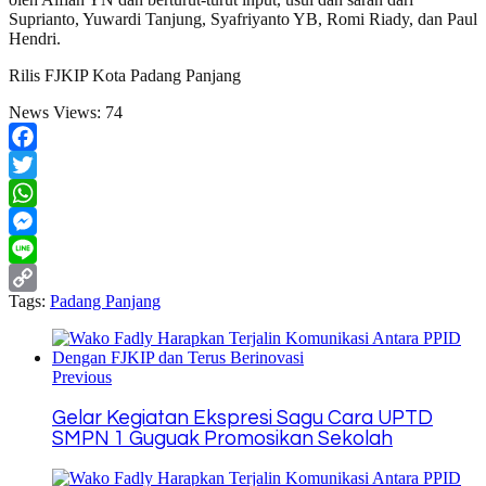
Suprianto, Yuwardi Tanjung, Syafriyanto YB, Romi Riady, dan Paul
Hendri.
Rilis FJKIP Kota Padang Panjang
News Views:
74
Facebook
Twitter
WhatsApp
Messenger
Line
Tags:
Padang Panjang
Copy
Link
Previous
Gelar Kegiatan Ekspresi Sagu Cara UPTD
SMPN 1 Guguak Promosikan Sekolah