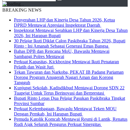
BREAKING NEWS
Penyerahan LHP dan Kinerja Desa Tahun 2026, Ketua
DPRD Mentawai Apresiasi Inspektorat Daerah
Inspektorat Mentawai Serahkan LHP dan Kinerja Desa Tahun
2026, Ini Harapan Bupati
30 Pelajar Ikuti Diklat Calon Paskibraka Tahun 2026, Bupati
Rinto : Ini Amanah Sebagai Generasi Emas Bangsa
Bahas DPB dan Rencana MoU, Bawaslu Mentawai
Sambangi Polres Mentawai
Perkuat Kapasitas, Kickboxing Mentawai Ikuti Penataran
Pelatih dan Wasit Juri
Tekan Tawuran dan Narkoba, PEKAT IB Padang Pariaman
Dorong Program Anugerah Nagari Aman dan Korong
Tangguh
Kunjungi Sekolah, Kadisdikbud Mentawai Dorong SDN 22
Tuapejat Untuk Terus Berinovasi dan Berprestasi
Bupati Rinto Lepas Dua Pelajar Pasukan Paskibraka Tingkat
Provinsi Sumbar
Perkuat Kelembagaan, Bawaslu Mentawai Teken MOU
Dengan Pemkab, Ini Harapan Bupati
Pemuda Katolik Komcab Mentawai Resmi di Lantik, Renatus
Rudi Ajak Seluruh Pengurus Perkuat Sinergitas