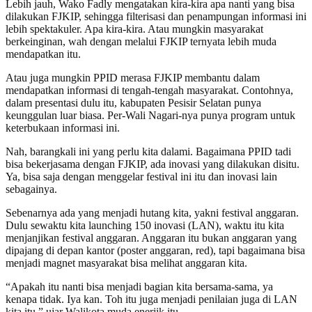
Lebih jauh, Wako Fadly mengatakan kira-kira apa nanti yang bisa
dilakukan FJKIP, sehingga filterisasi dan penampungan informasi ini
lebih spektakuler. Apa kira-kira. Atau mungkin masyarakat
berkeinginan, wah dengan melalui FJKIP ternyata lebih muda
mendapatkan itu.
Atau juga mungkin PPID merasa FJKIP membantu dalam
mendapatkan informasi di tengah-tengah masyarakat. Contohnya,
dalam presentasi dulu itu, kabupaten Pesisir Selatan punya
keunggulan luar biasa. Per-Wali Nagari-nya punya program untuk
keterbukaan informasi ini.
Nah, barangkali ini yang perlu kita dalami. Bagaimana PPID tadi
bisa bekerjasama dengan FJKIP, ada inovasi yang dilakukan disitu.
Ya, bisa saja dengan menggelar festival ini itu dan inovasi lain
sebagainya.
Sebenarnya ada yang menjadi hutang kita, yakni festival anggaran.
Dulu sewaktu kita launching 150 inovasi (LAN), waktu itu kita
menjanjikan festival anggaran. Anggaran itu bukan anggaran yang
dipajang di depan kantor (poster anggaran, red), tapi bagaimana bisa
menjadi magnet masyarakat bisa melihat anggaran kita.
“Apakah itu nanti bisa menjadi bagian kita bersama-sama, ya
kenapa tidak. Iya kan. Toh itu juga menjadi penilaian juga di LAN
kita itu,” ujar Walikota muda enerjik itu.