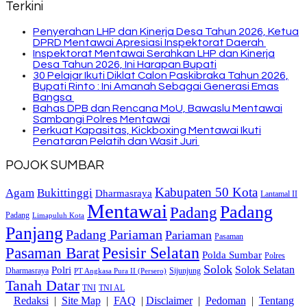
Terkini
Penyerahan LHP dan Kinerja Desa Tahun 2026, Ketua
DPRD Mentawai Apresiasi Inspektorat Daerah
Inspektorat Mentawai Serahkan LHP dan Kinerja
Desa Tahun 2026, Ini Harapan Bupati
30 Pelajar Ikuti Diklat Calon Paskibraka Tahun 2026,
Bupati Rinto : Ini Amanah Sebagai Generasi Emas
Bangsa
Bahas DPB dan Rencana MoU, Bawaslu Mentawai
Sambangi Polres Mentawai
Perkuat Kapasitas, Kickboxing Mentawai Ikuti
Penataran Pelatih dan Wasit Juri
POJOK SUMBAR
Kabupaten 50 Kota
Bukittinggi
Agam
Dharmasraya
Lantamal II
Mentawai
Padang
Padang
Padang
Limapuluh Kota
Panjang
Padang Pariaman
Pariaman
Pasaman
Pasaman Barat
Pesisir Selatan
Polda Sumbar
Polres
Solok
Solok Selatan
Polri
Dharmasraya
Sijunjung
PT Angkasa Pura II (Persero)
Tanah Datar
TNI
TNI AL
Redaksi
|
Site Map
|
FAQ
|
Disclaimer
|
Pedoman
|
Tentang