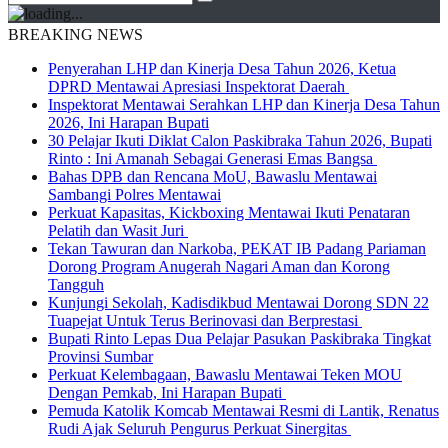
BREAKING NEWS
Penyerahan LHP dan Kinerja Desa Tahun 2026, Ketua
DPRD Mentawai Apresiasi Inspektorat Daerah
Inspektorat Mentawai Serahkan LHP dan Kinerja Desa Tahun
2026, Ini Harapan Bupati
30 Pelajar Ikuti Diklat Calon Paskibraka Tahun 2026, Bupati
Rinto : Ini Amanah Sebagai Generasi Emas Bangsa
Bahas DPB dan Rencana MoU, Bawaslu Mentawai
Sambangi Polres Mentawai
Perkuat Kapasitas, Kickboxing Mentawai Ikuti Penataran
Pelatih dan Wasit Juri
Tekan Tawuran dan Narkoba, PEKAT IB Padang Pariaman
Dorong Program Anugerah Nagari Aman dan Korong
Tangguh
Kunjungi Sekolah, Kadisdikbud Mentawai Dorong SDN 22
Tuapejat Untuk Terus Berinovasi dan Berprestasi
Bupati Rinto Lepas Dua Pelajar Pasukan Paskibraka Tingkat
Provinsi Sumbar
Perkuat Kelembagaan, Bawaslu Mentawai Teken MOU
Dengan Pemkab, Ini Harapan Bupati
Pemuda Katolik Komcab Mentawai Resmi di Lantik, Renatus
Rudi Ajak Seluruh Pengurus Perkuat Sinergitas