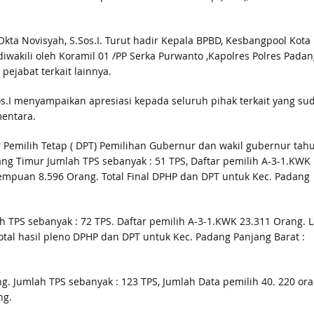
kta Novisyah, S.Sos.I. Turut hadir Kepala BPBD, Kesbangpool Kota
wakili oleh Koramil 01 /PP Serka Purwanto ,Kapolres Polres Padan
pejabat terkait lainnya.
s.I menyampaikan apresiasi kepada seluruh pihak terkait yang su
entara.
emilih Tetap ( DPT) Pemilihan Gubernur dan wakil gubernur tah
ng Timur Jumlah TPS sebanyak : 51 TPS, Daftar pemilih A-3-1.KWK 
erempuan 8.596 Orang. Total Final DPHP dan DPT untuk Kec. Padang
TPS sebanyak : 72 TPS. Daftar pemilih A-3-1.KWK 23.311 Orang. L
tal hasil pleno DPHP dan DPT untuk Kec. Padang Panjang Barat :
ng. Jumlah TPS sebanyak : 123 TPS, Jumlah Data pemilih 40. 220 ora
ng.