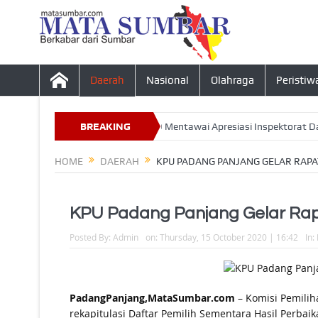
Daerah
Nasional
Olahraga
Peristiw
 Desa Tahun 2026, Ketua DPRD Mentawai Apresiasi Inspektorat Daerah
BREAKING
NEWS
HOME
DAERAH
KPU PADANG PANJANG GELAR RAPA
KPU Padang Panjang Gelar Ra
Posted By:
Admin
on:
Thursday, 15 October 2020 | 16:42
In:
PadangPanjang,MataSumbar.com
– Komisi Pemilih
rekapitulasi Daftar Pemilih Sementara Hasil Perbai