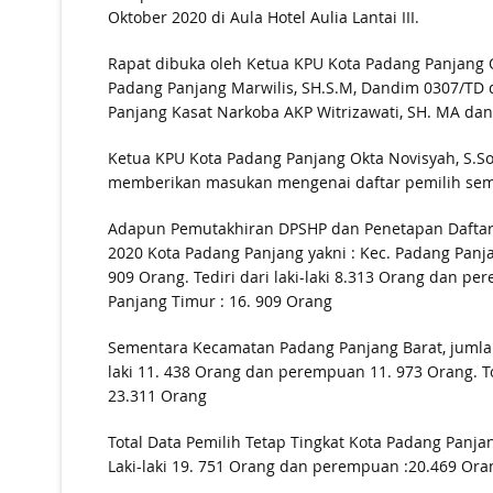
Oktober 2020 di Aula Hotel Aulia Lantai III.
Rapat dibuka oleh Ketua KPU Kota Padang Panjang O
Padang Panjang Marwilis, SH.S.M, Dandim 0307/TD di
Panjang Kasat Narkoba AKP Witrizawati, SH. MA dan 
Ketua KPU Kota Padang Panjang Okta Novisyah, S.So
memberikan masukan mengenai daftar pemilih sem
Adapun Pemutakhiran DPSHP dan Penetapan Daftar P
2020 Kota Padang Panjang yakni : Kec. Padang Panja
909 Orang. Tediri dari laki-laki 8.313 Orang dan p
Panjang Timur : 16. 909 Orang
Sementara Kecamatan Padang Panjang Barat, jumlah 
laki 11. 438 Orang dan perempuan 11. 973 Orang. To
23.311 Orang
Total Data Pemilih Tetap Tingkat Kota Padang Panja
Laki-laki 19. 751 Orang dan perempuan :20.469 Ora