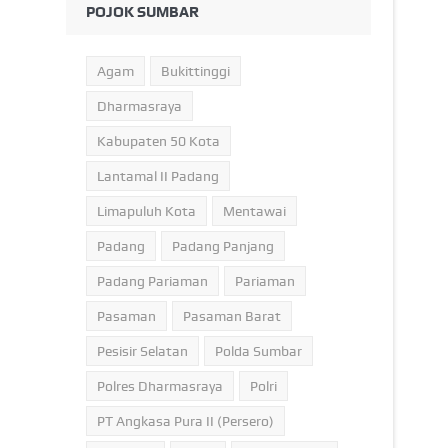
POJOK SUMBAR
Agam
Bukittinggi
Dharmasraya
Kabupaten 50 Kota
Lantamal II Padang
Limapuluh Kota
Mentawai
Padang
Padang Panjang
Padang Pariaman
Pariaman
Pasaman
Pasaman Barat
Pesisir Selatan
Polda Sumbar
Polres Dharmasraya
Polri
PT Angkasa Pura II (Persero)