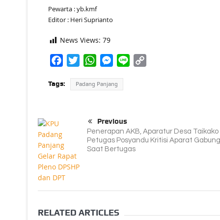
Pewarta : yb.kmf
Editor : Heri Suprianto
News Views:
79
Facebook
Twitter
WhatsApp
Messenger
Line
Copy
Link
Tags:
Padang Panjang
Previous
Penerapan AKB, Aparatur Desa Taikako
Petugas Posyandu Kritisi Aparat Gabun
Saat Bertugas
RELATED ARTICLES