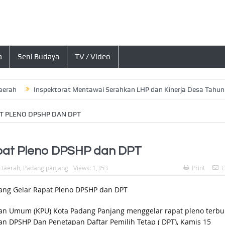
a
Seni Budaya
TV / Video
Inspektorat Mentawai Serahkan LHP dan Kinerja Desa Tahun 2026, 
T PLENO DPSHP DAN DPT
pat Pleno DPSHP dan DPT
Daerah
,
Padang panjang
Views: 1,353
Print
E
an Umum (KPU) Kota Padang Panjang menggelar rapat pleno terbu
kan DPSHP Dan Penetapan Daftar Pemilih Tetap ( DPT), Kamis 15