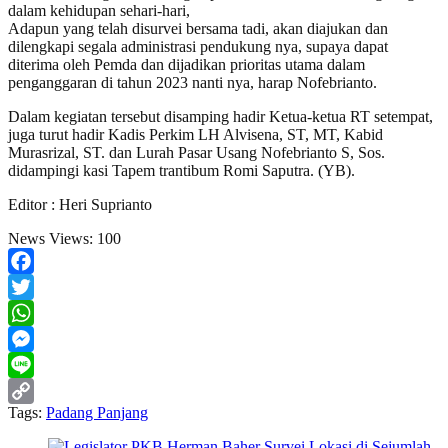
dalam kehidupan sehari-hari,
Adapun yang telah disurvei bersama tadi, akan diajukan dan
dilengkapi segala administrasi pendukung nya, supaya dapat
diterima oleh Pemda dan dijadikan prioritas utama dalam
penganggaran di tahun 2023 nanti nya, harap Nofebrianto.
Dalam kegiatan tersebut disamping hadir Ketua-ketua RT setempat,
juga turut hadir Kadis Perkim LH Alvisena, ST, MT, Kabid
Murasrizal, ST. dan Lurah Pasar Usang Nofebrianto S, Sos.
didampingi kasi Tapem trantibum Romi Saputra. (YB).
Editor : Heri Suprianto
News Views:
100
Facebook
Twitter
WhatsApp
Messenger
Line
Tags:
Padang Panjang
Copy
Link