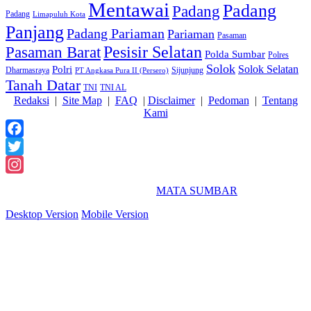
Mentawai
Padang
Padang
Padang
Limapuluh Kota
Panjang
Padang Pariaman
Pariaman
Pasaman
Pasaman Barat
Pesisir Selatan
Polda Sumbar
Polres
Solok
Solok Selatan
Polri
Dharmasraya
Sijunjung
PT Angkasa Pura II (Persero)
Tanah Datar
TNI
TNI AL
Redaksi
|
Site Map
|
FAQ
|
Disclaimer
|
Pedoman
|
Tentang
Kami
Facebook
Twitter
Instagram
2018 Powered By
MATA SUMBAR
Desktop Version
Mobile Version