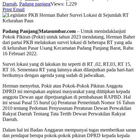
Daerah
,
Padang panjang
Views: 1,229
Print
Email
Padang Panjang|Matasumbar.com
– Untuk menindaklanjuti
Pokok Pikiran (Pokir) untuk tahun 2023 mendatang, Herman Baher
dari partai PKB melakukan survei lokasi di beberapa RT yang ada
di kelurahan Pasar Usang Kecamatan Padang Panjang Barat, Rabu
16 Februari 2022.
Survei lokasi yang di lakukan itu seperti di RT ,02, RT,03, RT 15,
RT 16. Sementara RT yang lainnya akan dilanjutkan pada hari-hari
berikutnya dengan agenda yang sudah di jadwalkan.
Herman menyebut, Pokir atau Pokok-Pokok Pikiran Anggota
DPRD ini merupakan aspirasi masyarakat yang dititipkan kepada
anggota Dewan agar diperjuangkan di pembahasan RAPBD. Hal
ini sesuai Pasal 55 huruf (a) Peraturan Pemerintah Nomor 16 Tahun
2010 tentang Pedoman Penyusunan Peraturan Dewan Perwakilan
Rakyat Daerah Tentang Tata Tertib Dewan Perwakilan Rakyat
Daerah.
Dalam hal ini Badan Anggaran mempunyai tugas memberikan saran
dan pendapat berupa pokok-pokok pikiran DPRD kepada kepala