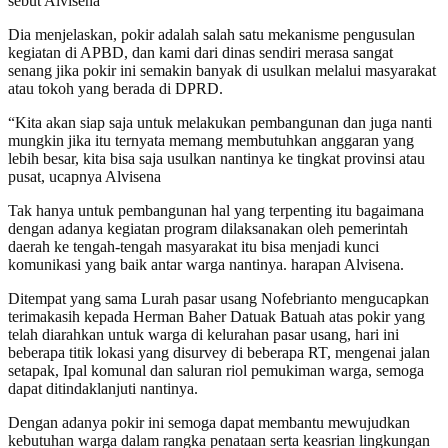
sebut Alvisena
Dia menjelaskan, pokir adalah salah satu mekanisme pengusulan
kegiatan di APBD, dan kami dari dinas sendiri merasa sangat
senang jika pokir ini semakin banyak di usulkan melalui masyarakat
atau tokoh yang berada di DPRD.
“Kita akan siap saja untuk melakukan pembangunan dan juga nanti
mungkin jika itu ternyata memang membutuhkan anggaran yang
lebih besar, kita bisa saja usulkan nantinya ke tingkat provinsi atau
pusat, ucapnya Alvisena
Tak hanya untuk pembangunan hal yang terpenting itu bagaimana
dengan adanya kegiatan program dilaksanakan oleh pemerintah
daerah ke tengah-tengah masyarakat itu bisa menjadi kunci
komunikasi yang baik antar warga nantinya. harapan Alvisena.
Ditempat yang sama Lurah pasar usang Nofebrianto mengucapkan
terimakasih kepada Herman Baher Datuak Batuah atas pokir yang
telah diarahkan untuk warga di kelurahan pasar usang, hari ini
beberapa titik lokasi yang disurvey di beberapa RT, mengenai jalan
setapak, Ipal komunal dan saluran riol pemukiman warga, semoga
dapat ditindaklanjuti nantinya.
Dengan adanya pokir ini semoga dapat membantu mewujudkan
kebutuhan warga dalam rangka penataan serta keasrian lingkungan