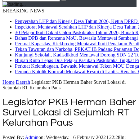
BREAKING NEWS
Penyerahan LHP dan Kinerja Desa Tahun 2026, Ketua DPRD M
Inspektorat Mentawai Serahkan LHP dan Kinerja Desa Tahun 2
30 Pelajar Ikuti Diklat Calon Paskibraka Tahun 2026, Bupati
Bahas DPB dan Rencana MoU, Bawaslu Mentawai Sambangi 
Perkuat Kapasitas, Kickboxing Mentawai Ikuti Penataran Pelat
Tekan Tawuran dan Narkoba, PEKAT IB Padang Pariaman Do
Kunjungi Sekolah, Kadisdikbud Mentawai Dorong SDN 22 Tuap
Bupati Rinto Lepas Dua Pelajar Pasukan Paskibraka Tingkat P
Perkuat Kelembagaan, Bawaslu Mentawai Teken MOU Dengan
Pemuda Katolik Komcab Mentawai Resmi di Lantik, Renatus R
Home
Daerah
Legislator PKB Herman Baher Survei Lokasi di
Sejumlah RT Kelurahan Paus
Legislator PKB Herman Baher
Survei Lokasi di Sejumlah RT
Kelurahan Paus
Posted By:
Admin
on:
Wednesday, 16 February 2022 | 22:28
In: