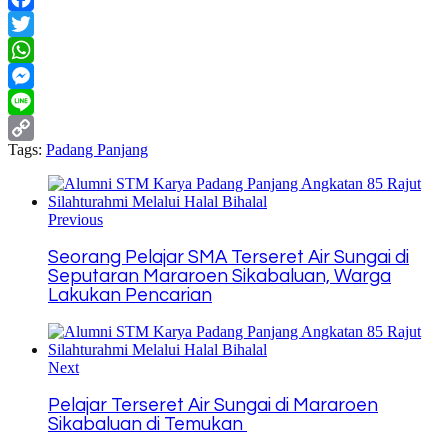
Facebook
Twitter
WhatsApp
Messenger
Line
Tags:
Padang Panjang
Copy
Link
Previous
Seorang Pelajar SMA Terseret Air Sungai di
Seputaran Mararoen Sikabaluan, Warga
Lakukan Pencarian
Next
Pelajar Terseret Air Sungai di Mararoen
Sikabaluan di Temukan