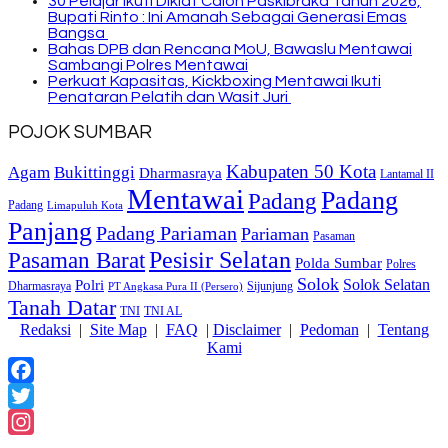
30 Pelajar Ikuti Diklat Calon Paskibraka Tahun 2026,
Bupati Rinto : Ini Amanah Sebagai Generasi Emas
Bangsa
Bahas DPB dan Rencana MoU, Bawaslu Mentawai
Sambangi Polres Mentawai
Perkuat Kapasitas, Kickboxing Mentawai Ikuti
Penataran Pelatih dan Wasit Juri
POJOK SUMBAR
Kabupaten 50 Kota
Bukittinggi
Agam
Dharmasraya
Lantamal II
Mentawai
Padang
Padang
Padang
Limapuluh Kota
Panjang
Padang Pariaman
Pariaman
Pasaman
Pasaman Barat
Pesisir Selatan
Polda Sumbar
Polres
Solok
Solok Selatan
Polri
Dharmasraya
Sijunjung
PT Angkasa Pura II (Persero)
Tanah Datar
TNI
TNI AL
Redaksi
|
Site Map
|
FAQ
|
Disclaimer
|
Pedoman
|
Tentang
Kami
Facebook
Twitter
Instagram