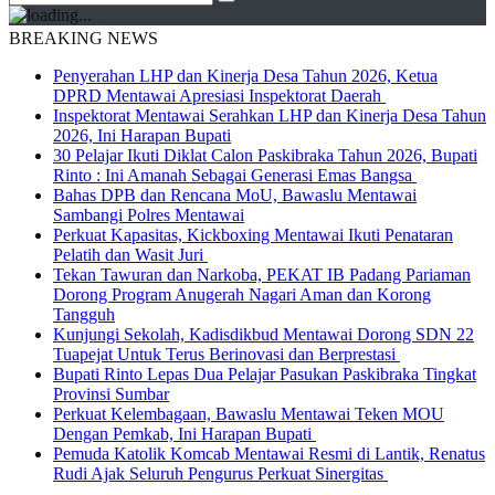
BREAKING NEWS
Penyerahan LHP dan Kinerja Desa Tahun 2026, Ketua
DPRD Mentawai Apresiasi Inspektorat Daerah
Inspektorat Mentawai Serahkan LHP dan Kinerja Desa Tahun
2026, Ini Harapan Bupati
30 Pelajar Ikuti Diklat Calon Paskibraka Tahun 2026, Bupati
Rinto : Ini Amanah Sebagai Generasi Emas Bangsa
Bahas DPB dan Rencana MoU, Bawaslu Mentawai
Sambangi Polres Mentawai
Perkuat Kapasitas, Kickboxing Mentawai Ikuti Penataran
Pelatih dan Wasit Juri
Tekan Tawuran dan Narkoba, PEKAT IB Padang Pariaman
Dorong Program Anugerah Nagari Aman dan Korong
Tangguh
Kunjungi Sekolah, Kadisdikbud Mentawai Dorong SDN 22
Tuapejat Untuk Terus Berinovasi dan Berprestasi
Bupati Rinto Lepas Dua Pelajar Pasukan Paskibraka Tingkat
Provinsi Sumbar
Perkuat Kelembagaan, Bawaslu Mentawai Teken MOU
Dengan Pemkab, Ini Harapan Bupati
Pemuda Katolik Komcab Mentawai Resmi di Lantik, Renatus
Rudi Ajak Seluruh Pengurus Perkuat Sinergitas