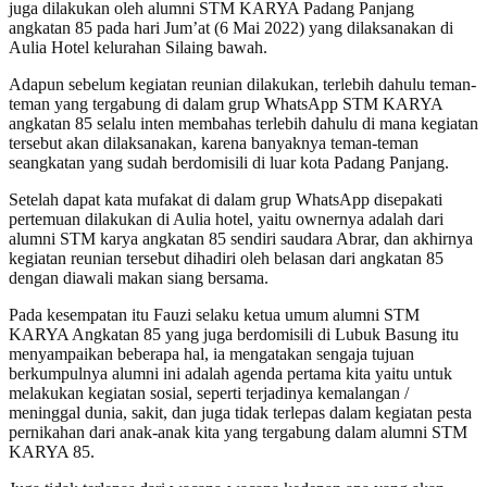
juga dilakukan oleh alumni STM KARYA Padang Panjang
angkatan 85 pada hari Jum’at (6 Mai 2022) yang dilaksanakan di
Aulia Hotel kelurahan Silaing bawah.
Adapun sebelum kegiatan reunian dilakukan, terlebih dahulu teman-
teman yang tergabung di dalam grup WhatsApp STM KARYA
angkatan 85 selalu inten membahas terlebih dahulu di mana kegiatan
tersebut akan dilaksanakan, karena banyaknya teman-teman
seangkatan yang sudah berdomisili di luar kota Padang Panjang.
Setelah dapat kata mufakat di dalam grup WhatsApp disepakati
pertemuan dilakukan di Aulia hotel, yaitu ownernya adalah dari
alumni STM karya angkatan 85 sendiri saudara Abrar, dan akhirnya
kegiatan reunian tersebut dihadiri oleh belasan dari angkatan 85
dengan diawali makan siang bersama.
Pada kesempatan itu Fauzi selaku ketua umum alumni STM
KARYA Angkatan 85 yang juga berdomisili di Lubuk Basung itu
menyampaikan beberapa hal, ia mengatakan sengaja tujuan
berkumpulnya alumni ini adalah agenda pertama kita yaitu untuk
melakukan kegiatan sosial, seperti terjadinya kemalangan /
meninggal dunia, sakit, dan juga tidak terlepas dalam kegiatan pesta
pernikahan dari anak-anak kita yang tergabung dalam alumni STM
KARYA 85.