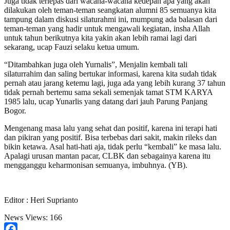
Juga tidak terlepas dari wacana-wacana kedepan apa yang akan
dilakukan oleh teman-teman seangkatan alumni 85 semuanya kita
tampung dalam diskusi silaturahmi ini, mumpung ada balasan dari
teman-teman yang hadir untuk mengawali kegiatan, insha Allah
untuk tahun berikutnya kita yakin akan lebih ramai lagi dari
sekarang, ucap Fauzi selaku ketua umum.
“Ditambahkan juga oleh Yurnalis”, Menjalin kembali tali
silaturrahim dan saling bertukar informasi, karena kita sudah tidak
pernah atau jarang ketemu lagi, juga ada yang lebih kurang 37 tahun
tidak pernah bertemu sama sekali semenjak tamat STM KARYA
1985 lalu, ucap Yunarlis yang datang dari jauh Parung Panjang
Bogor.
Mengenang masa lalu yang sehat dan positif, karena ini terapi hati
dan pikiran yang positif. Bisa terbebas dari sakit, makin rileks dan
bikin ketawa. Asal hati-hati aja, tidak perlu “kembali” ke masa lalu.
Apalagi urusan mantan pacar, CLBK dan sebagainya karena itu
mengganggu keharmonisan semuanya, imbuhnya. (YB).
Editor : Heri Suprianto
News Views:
166