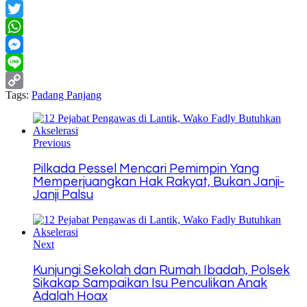
Facebook
Twitter
WhatsApp
Messenger
Line
Tags:
Padang Panjang
Copy
Link
Previous
Pilkada Pessel Mencari Pemimpin Yang
Memperjuangkan Hak Rakyat, Bukan Janji-
Janji Palsu
Next
Kunjungi Sekolah dan Rumah Ibadah, Polsek
Sikakap Sampaikan Isu Penculikan Anak
Adalah Hoax