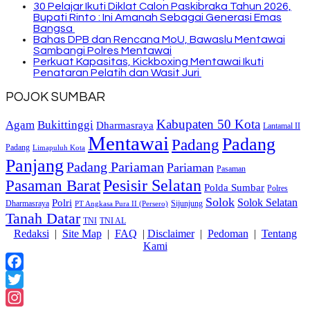
30 Pelajar Ikuti Diklat Calon Paskibraka Tahun 2026,
Bupati Rinto : Ini Amanah Sebagai Generasi Emas
Bangsa
Bahas DPB dan Rencana MoU, Bawaslu Mentawai
Sambangi Polres Mentawai
Perkuat Kapasitas, Kickboxing Mentawai Ikuti
Penataran Pelatih dan Wasit Juri
POJOK SUMBAR
Kabupaten 50 Kota
Bukittinggi
Agam
Dharmasraya
Lantamal II
Mentawai
Padang
Padang
Padang
Limapuluh Kota
Panjang
Padang Pariaman
Pariaman
Pasaman
Pasaman Barat
Pesisir Selatan
Polda Sumbar
Polres
Solok
Solok Selatan
Polri
Dharmasraya
Sijunjung
PT Angkasa Pura II (Persero)
Tanah Datar
TNI
TNI AL
Redaksi
|
Site Map
|
FAQ
|
Disclaimer
|
Pedoman
|
Tentang
Kami
Facebook
Twitter