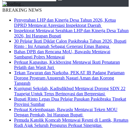
BREAKING NEWS
Penyerahan LHP dan Kinerja Desa Tahun 2026, Ketua
DPRD Mentawai Apresiasi Inspektorat Daerah
Inspektorat Mentawai Serahkan LHP dan Kinerja Desa Tahun
2026, Ini Harapan Bupati
30 Pelajar Ikuti Diklat Calon Paskibraka Tahun 2026, Bupati
Rinto : Ini Amanah Sebagai Generasi Emas Bangsa
Bahas DPB dan Rencana MoU, Bawaslu Mentawai
Sambangi Polres Mentawai
Perkuat Kapasitas, Kickboxing Mentawai Ikuti Penataran
Pelatih dan Wasit Juri
Tekan Tawuran dan Narkoba, PEKAT IB Padang Pariaman
Dorong Program Anugerah Nagari Aman dan Korong
Tangguh
Kunjungi Sekolah, Kadisdikbud Mentawai Dorong SDN 22
Tuapejat Untuk Terus Berinovasi dan Berprestasi
Bupati Rinto Lepas Dua Pelajar Pasukan Paskibraka Tingkat
Provinsi Sumbar
Perkuat Kelembagaan, Bawaslu Mentawai Teken MOU
Dengan Pemkab, Ini Harapan Bupati
Pemuda Katolik Komcab Mentawai Resmi di Lantik, Renatus
Rudi Ajak Seluruh Pengurus Perkuat Sinergitas