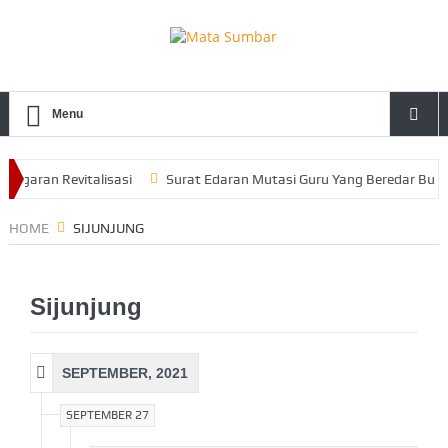
Menu
garan Revitalisasi
Surat Edaran Mutasi Guru Yang Beredar Bukan
ejat Untuk Terus Berinovasi dan Berprestasi
HOME
SIJUNJUNG
Sijunjung
SEPTEMBER, 2021
SEPTEMBER 27