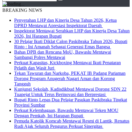
BREAKING NEWS
Penyerahan LHP dan Kinerja Desa Tahun 2026, Ketua
DPRD Mentawai Apresiasi Inspektorat Daerah
Inspektorat Mentawai Serahkan LHP dan Kinerja Desa Tahun
2026, Ini Harapan Bupati
30 Pelajar Ikuti Diklat Calon Paskibraka Tahun 2026, Bupati
Rinto : Ini Amanah Sebagai Generasi Emas Bangsa
Bahas DPB dan Rencana MoU, Bawaslu Mentawai
Sambangi Polres Mentawai
Perkuat Kapasitas, Kickboxing Mentawai Ikuti Penataran
Pelatih dan Wasit Juri
Tekan Tawuran dan Narkoba, PEKAT IB Padang Pariaman
Dorong Program Anugerah Nagari Aman dan Korong
Tangguh
Kunjungi Sekolah, Kadisdikbud Mentawai Dorong SDN 22
Tuapejat Untuk Terus Berinovasi dan Berprestasi
Bupati Rinto Lepas Dua Pelajar Pasukan Paskibraka Tingkat
Provinsi Sumbar
Perkuat Kelembagaan, Bawaslu Mentawai Teken MOU
Dengan Pemkab, Ini Harapan Bupati
Pemuda Katolik Komcab Mentawai Resmi di Lantik, Renatus
Rudi Ajak Seluruh Pengurus Perkuat Sinergitas