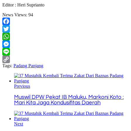
Editor : Heri Suprianto
News Views:
94
Facebook
Twitter
WhatsApp
Messenger
Line
Tags:
Padang Panjang
Copy
Link
Previous
Muswil DPW Pekat IB Maluku, Markoni Koto :
Mari Kita Jaga Kondusifitas Daerah
Next