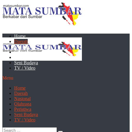
Home
Daerah
Nasional
Olahraga
Peristiwa
Seni Budaya
TV / Video
Menu
Home
Daerah
Nasional
Olahraga
Peristiwa
Seni Budaya
TV / Video