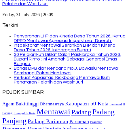
Pelatih dan Wasit Juri
Friday, 31 July 2026 | 20:09
Terkini
Penyerahan LHP dan Kinerja Desa Tahun 2026, Ketua
DPRD Mentawai Apresiasi Inspektorat Daerah
Inspektorat Mentawai Serahkan LHP dan Kinerja
Desa Tahun 2026, Ini Harapan Bupati
30 Pelajar Ikuti Diklat Calon Paskibraka Tahun 2026,
Bupati Rinto : Ini Amanah Sebagai Generasi Emas
Bangsa
Bahas DPB dan Rencana MoU, Bawaslu Mentawai
Sambangi Polres Mentawai
Perkuat Kapasitas, Kickboxing Mentawai Ikuti
Penataran Pelatih dan Wasit Juri
POJOK SUMBAR
Kabupaten 50 Kota
Bukittinggi
Agam
Dharmasraya
Lantamal II
Mentawai
Padang
Padang
Padang
Limapuluh Kota
Panjang
Padang Pariaman
Pariaman
Pasaman
Pasaman Barat
Pesisir Selatan