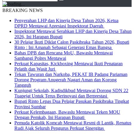
BREAKING NEWS
Penyerahan LHP dan Kinerja Desa Tahun 2026, Ketua
DPRD Mentawai Apresiasi Inspektorat Daerah
Inspektorat Mentawai Serahkan LHP dan Kinerja Desa Tahun
2026, Ini Harapan Bupati
30 Pelajar Ikuti Diklat Calon Paskibraka Tahun 2026, Bupati
Rinto : Ini Amanah Sebagai Generasi Emas Bangsa
Bahas DPB dan Rencana MoU, Bawaslu Mentawai
Sambangi Polres Mentawai
Perkuat Kapasitas, Kickboxing Mentawai Ikuti Penataran
Pelatih dan Wasit Juri
Tekan Tawuran dan Narkoba, PEKAT IB Padang Pariaman
Dorong Program Anugerah Nagari Aman dan Korong
Tangguh
Kunjungi Sekolah, Kadisdikbud Mentawai Dorong SDN 22
Tuapejat Untuk Terus Berinovasi dan Berprestasi
Bupati Rinto Lepas Dua Pelajar Pasukan Paskibraka Tingkat
Provinsi Sumbar
Perkuat Kelembagaan, Bawaslu Mentawai Teken MOU
Dengan Pemkab, Ini Harapan Bupati
Pemuda Katolik Komcab Mentawai Resmi di Lantik, Renatus
Rudi Ajak Seluruh Pengurus Perkuat Sinergitas