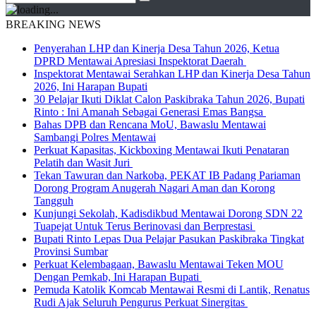
BREAKING NEWS
Penyerahan LHP dan Kinerja Desa Tahun 2026, Ketua
DPRD Mentawai Apresiasi Inspektorat Daerah
Inspektorat Mentawai Serahkan LHP dan Kinerja Desa Tahun
2026, Ini Harapan Bupati
30 Pelajar Ikuti Diklat Calon Paskibraka Tahun 2026, Bupati
Rinto : Ini Amanah Sebagai Generasi Emas Bangsa
Bahas DPB dan Rencana MoU, Bawaslu Mentawai
Sambangi Polres Mentawai
Perkuat Kapasitas, Kickboxing Mentawai Ikuti Penataran
Pelatih dan Wasit Juri
Tekan Tawuran dan Narkoba, PEKAT IB Padang Pariaman
Dorong Program Anugerah Nagari Aman dan Korong
Tangguh
Kunjungi Sekolah, Kadisdikbud Mentawai Dorong SDN 22
Tuapejat Untuk Terus Berinovasi dan Berprestasi
Bupati Rinto Lepas Dua Pelajar Pasukan Paskibraka Tingkat
Provinsi Sumbar
Perkuat Kelembagaan, Bawaslu Mentawai Teken MOU
Dengan Pemkab, Ini Harapan Bupati
Pemuda Katolik Komcab Mentawai Resmi di Lantik, Renatus
Rudi Ajak Seluruh Pengurus Perkuat Sinergitas