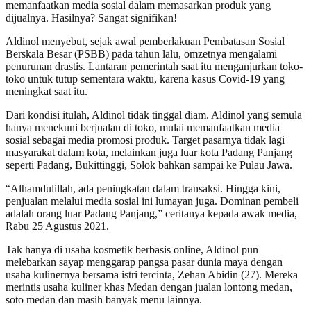
memanfaatkan media sosial dalam memasarkan produk yang
dijualnya. Hasilnya? Sangat signifikan!
Aldinol menyebut, sejak awal pemberlakuan Pembatasan Sosial
Berskala Besar (PSBB) pada tahun lalu, omzetnya mengalami
penurunan drastis. Lantaran pemerintah saat itu menganjurkan toko-
toko untuk tutup sementara waktu, karena kasus Covid-19 yang
meningkat saat itu.
Dari kondisi itulah, Aldinol tidak tinggal diam. Aldinol yang semula
hanya menekuni berjualan di toko, mulai memanfaatkan media
sosial sebagai media promosi produk. Target pasarnya tidak lagi
masyarakat dalam kota, melainkan juga luar kota Padang Panjang
seperti Padang, Bukittinggi, Solok bahkan sampai ke Pulau Jawa.
“Alhamdulillah, ada peningkatan dalam transaksi. Hingga kini,
penjualan melalui media sosial ini lumayan juga. Dominan pembeli
adalah orang luar Padang Panjang,” ceritanya kepada awak media,
Rabu 25 Agustus 2021.
Tak hanya di usaha kosmetik berbasis online, Aldinol pun
melebarkan sayap menggarap pangsa pasar dunia maya dengan
usaha kulinernya bersama istri tercinta, Zehan Abidin (27). Mereka
merintis usaha kuliner khas Medan dengan jualan lontong medan,
soto medan dan masih banyak menu lainnya.