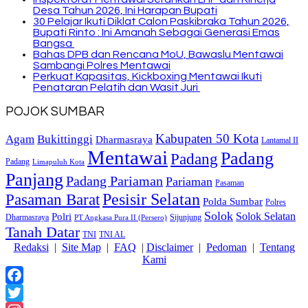
Desa Tahun 2026, Ini Harapan Bupati
30 Pelajar Ikuti Diklat Calon Paskibraka Tahun 2026,
Bupati Rinto : Ini Amanah Sebagai Generasi Emas
Bangsa
Bahas DPB dan Rencana MoU, Bawaslu Mentawai
Sambangi Polres Mentawai
Perkuat Kapasitas, Kickboxing Mentawai Ikuti
Penataran Pelatih dan Wasit Juri
POJOK SUMBAR
Kabupaten 50 Kota
Bukittinggi
Agam
Dharmasraya
Lantamal II
Mentawai
Padang
Padang
Padang
Limapuluh Kota
Panjang
Padang Pariaman
Pariaman
Pasaman
Pasaman Barat
Pesisir Selatan
Polda Sumbar
Polres
Solok
Solok Selatan
Polri
Dharmasraya
Sijunjung
PT Angkasa Pura II (Persero)
Tanah Datar
TNI
TNI AL
Redaksi
|
Site Map
|
FAQ
|
Disclaimer
|
Pedoman
|
Tentang
Kami
Facebook