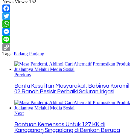
News Views:
152
Facebook
Twitter
WhatsApp
Messenger
Line
Tags:
Padang Panjang
Copy
Link
Previous
Bantu Kesulitan Masyarakat, Babinsa Koramil
02 Ranah Pesisir Perbaiki Saluran Irigasi
Next
Bantuan Kemensos Untuk 127 KK di
Kanagarian Singgalang di Berikan Berupa