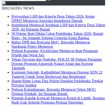
BREAKING NEWS
Penyerahan LHP dan Kinerja Desa Tahun 2026, Ketua
DPRD Mentawai Apresiasi Inspektorat Daerah
Inspektorat Mentawai Serahkan LHP dan Kinerja Desa Tahun
2026, Ini Harapan Bupati
30 Pelajar Ikuti Diklat Calon Paskibraka Tahun 2026, Bupati
Rinto : Ini Amanah Sebagai Generasi Emas Bangsa
Bahas DPB dan Rencana MoU, Bawaslu Mentawai
Sambangi Polres Mentawai
Perkuat Kapasitas, Kickboxing Mentawai Ikuti Penataran
Pelatih dan Wasit Juri
Tekan Tawuran dan Narkoba, PEKAT IB Padang Pariaman
Dorong Program Anugerah Nagari Aman dan Korong
Tangguh
Kunjungi Sekolah, Kadisdikbud Mentawai Dorong SDN 22
Tuapejat Untuk Terus Berinovasi dan Berprestasi
Bupati Rinto Lepas Dua Pelajar Pasukan Paskibraka Tingkat
Provinsi Sumbar
Perkuat Kelembagaan, Bawaslu Mentawai Teken MOU
Dengan Pemkab, Ini Harapan Bupati
Pemuda Katolik Komcab Mentawai Resmi di Lantik, Renatus
Rudi Ajak Seluruh Pengurus Perkuat Sinergitas