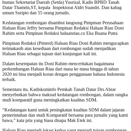
humas Sekretariat Daerah (Setda) Yusrizal, Kadis BPBD Tanah
Datar Thamrin,ST, kepala Inspektorat Aldri Suandri. Dan kabag
umum Suripto dan 55 orang jurnalis.
Kedatangan rombongan disambut langsung Pimpinan Perusahaan
Haluan Riau Jeffry bersama Pimpinan Redaksi Haluan Riau Doni
Rahim serta Pimpinan Redaksi haluanriau.co Eka Buana Putra
Pimpinan Redaksi (Pimred) Haluan Riau Doni Rahim mengucapkan
terimakasih atas kesediaan dari rombongan sudah menjadikan
Haluan Riau sebagai tujuan dari kunjungan kali ini.
Dalam kesempatan itu Doni Rahim menceritakan bagaimana
perkembangan Haluan Riau dari masa ke masa hingga di tahun
2020 ini bisa menjadi koran dengan penggunaan bahasa Indonesia
terbaik.
Sementara itu, Kadiskominfo Pemkab Tanah Datar Drs Abrar
menyebutkan bahwa maksud kedatangan rombongan, dalam rangka
studi komparatif guna meningkatkan kualitas SDM.
“Kedatangan kami untuk peningkatan kualitas SDM dalam jajaran
pemerintahan dan studi Komparatif bersama para jurnalis yang kami
bawa,” kata pria yang biasa disapa Mak Etek ini.
Haluan Riau menjadi lokasi kedua yang menjadi tujuan rombongan