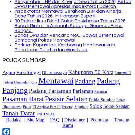
Penyerahan LHP dan Kinerja Desa Tahun 2026, Ketua
DPRD Mentawai Apresiasi Inspektorat Daerah
Inspektorat Mentawai Serahkan LHP dan Kinerja
Desa Tahun 2026, Ini Harapan Bupati
30 Pelajar Ikuti Diklat Calon Paskibraka Tahun 2026,
Bupati Rinto : Ini Amanah Sebagai Generasi Emas
Bangsa
Bahas DPB dan Rencana MoU, Bawaslu Mentawai
Sambangi Polres Mentawai
Perkuat Kapasitas, Kickboxing Mentawai Ikuti
Penataran Pelatih dan Wasit Juri
POJOK SUMBAR
Kabupaten 50 Kota
Bukittinggi
Agam
Dharmasraya
Lantamal II
Mentawai
Padang
Padang
Padang
Limapuluh Kota
Panjang
Padang Pariaman
Pariaman
Pasaman
Pasaman Barat
Pesisir Selatan
Polda Sumbar
Polres
Solok
Solok Selatan
Polri
Dharmasraya
Sijunjung
PT Angkasa Pura II (Persero)
Tanah Datar
TNI
TNI AL
Redaksi
|
Site Map
|
FAQ
|
Disclaimer
|
Pedoman
|
Tentang
Kami