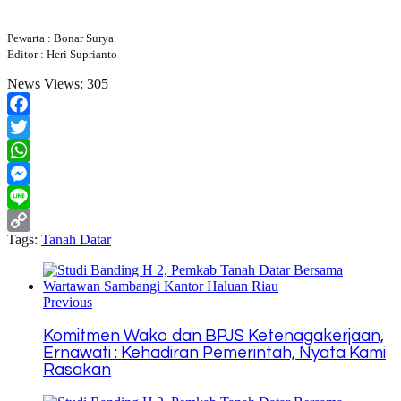
Pewarta : Bonar Surya
Editor : Heri Suprianto
News Views:
305
Facebook
Twitter
WhatsApp
Messenger
Line
Tags:
Tanah Datar
Copy
Link
Previous
Komitmen Wako dan BPJS Ketenagakerjaan,
Ernawati : Kehadiran Pemerintah, Nyata Kami
Rasakan