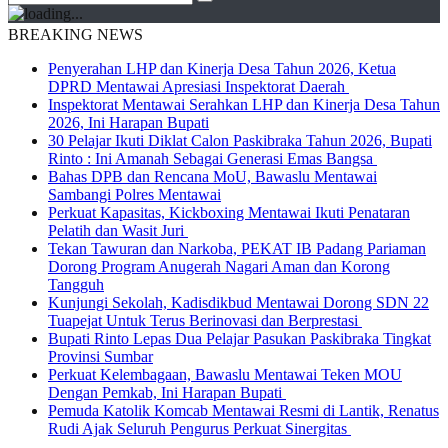
BREAKING NEWS
Penyerahan LHP dan Kinerja Desa Tahun 2026, Ketua
DPRD Mentawai Apresiasi Inspektorat Daerah
Inspektorat Mentawai Serahkan LHP dan Kinerja Desa Tahun
2026, Ini Harapan Bupati
30 Pelajar Ikuti Diklat Calon Paskibraka Tahun 2026, Bupati
Rinto : Ini Amanah Sebagai Generasi Emas Bangsa
Bahas DPB dan Rencana MoU, Bawaslu Mentawai
Sambangi Polres Mentawai
Perkuat Kapasitas, Kickboxing Mentawai Ikuti Penataran
Pelatih dan Wasit Juri
Tekan Tawuran dan Narkoba, PEKAT IB Padang Pariaman
Dorong Program Anugerah Nagari Aman dan Korong
Tangguh
Kunjungi Sekolah, Kadisdikbud Mentawai Dorong SDN 22
Tuapejat Untuk Terus Berinovasi dan Berprestasi
Bupati Rinto Lepas Dua Pelajar Pasukan Paskibraka Tingkat
Provinsi Sumbar
Perkuat Kelembagaan, Bawaslu Mentawai Teken MOU
Dengan Pemkab, Ini Harapan Bupati
Pemuda Katolik Komcab Mentawai Resmi di Lantik, Renatus
Rudi Ajak Seluruh Pengurus Perkuat Sinergitas