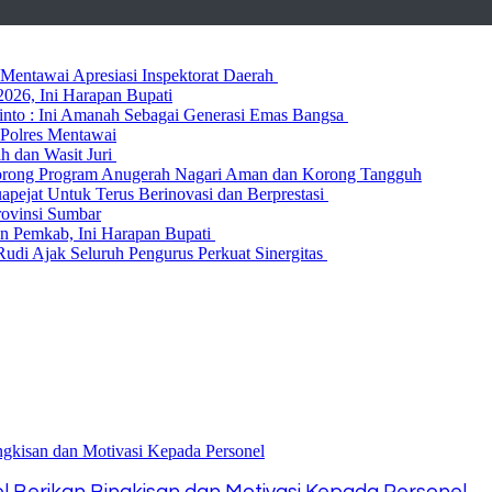
entawai Apresiasi Inspektorat Daerah
026, Ini Harapan Bupati
 Rinto : Ini Amanah Sebagai Generasi Emas Bangsa
Polres Mentawai
ih dan Wasit Juri
rong Program Anugerah Nagari Aman dan Korong Tangguh
ejat Untuk Terus Berinovasi dan Berprestasi
rovinsi Sumbar
 Pemkab, Ini Harapan Bupati
udi Ajak Seluruh Pengurus Perkuat Sinergitas