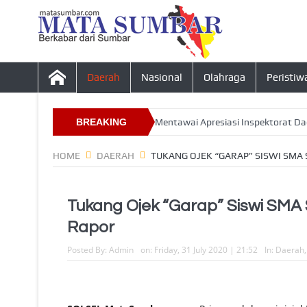
Daerah
Nasional
Olahraga
Peristiw
Desa Tahun 2026, Ketua DPRD Mentawai Apresiasi Inspektorat Daerah
BREAKING
NEWS
HOME
DAERAH
TUKANG OJEK “GARAP” SISWI SMA 
Tukang Ojek “Garap” Siswi SMA 
Rapor
Posted By:
Admin
on:
Friday, 31 July 2020 | 21:52
In:
Daerah