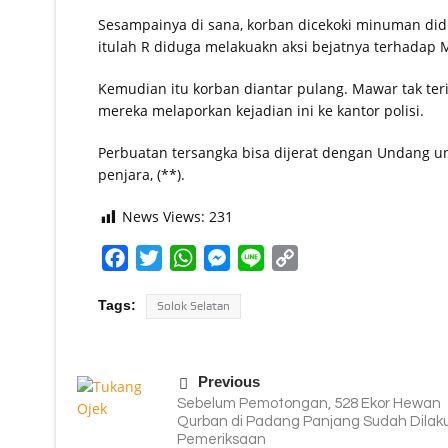
Sesampainya di sana, korban dicekoki minuman did
itulah R diduga melakuakn aksi bejatnya terhadap 
Kemudian itu korban diantar pulang. Mawar tak t
mereka melaporkan kejadian ini ke kantor polisi.
Perbuatan tersangka bisa dijerat dengan Undang
penjara, (**).
News Views:
231
Facebook
Twitter
WhatsApp
Messenger
Line
Copy
Link
Tags:
Solok Selatan
Previous
Sebelum Pemotongan, 528 Ekor Hewan
Qurban di Padang Panjang Sudah Dilak
Pemeriksaan