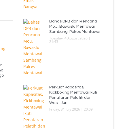
Bahas DPB dan Rencana
MoU, Bawaslu Mentawai
Sambangi Polres Mentawai
Tuesday, 4 August 2026 |
21:43
an
na
go
Perkuat Kapasitas,
Kickboxing Mentawai Ikuti
Penataran Pelatih dan
Wasit Juri
Friday, 31 July 2026 | 20:09