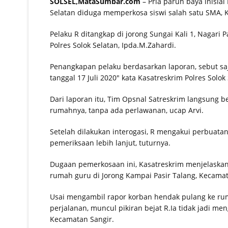
SOLSEL,MataSumbar.com
– Pria paruh baya inisial
Selatan diduga memperkosa siswi salah satu SMA, Ka
Pelaku R ditangkap di jorong Sungai Kali 1, Nagar
Polres Solok Selatan, Ipda.M.Zahardi.
Penangkapan pelaku berdasarkan laporan, sebut saja 
tanggal 17 Juli 2020″ kata Kasatreskrim Polres Solok 
Dari laporan itu, Tim Opsnal Satreskrim langsung 
rumahnya, tanpa ada perlawanan, ucap Arvi.
Setelah dilakukan interogasi, R mengakui perbuatan
pemeriksaan lebih lanjut, tuturnya.
Dugaan pemerkosaan ini, Kasatreskrim menjelaskan 
rumah guru di Jorong Kampai Pasir Talang, Kecama
Usai mengambil rapor korban hendak pulang ke ru
perjalanan, muncul pikiran bejat R.Ia tidak jadi me
Kecamatan Sangir.