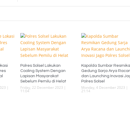
kasi
Polres Solsel Lakukan
Kapolda Sumbar Resmik
res
Cooling System Dengan
Gedung Sarja Arya Raca
al
Lapisan Masyarakat
dan Launching Inovasi Ja
Sebelum Pemilu di Helat
Polres Solsel
023 |
Friday, 22 December 2023 |
Monday, 4 December 2023 |
11:04
21:14