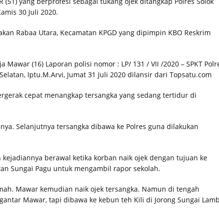
 R (51) yang berprofesi sebagai tukang ojek ditangkap Polres Solok
mis 30 Juli 2020.
i Pakan Rabaa Utara, Kecamatan KPGD yang dipimpin KBO Reskrim
Mawar (16) Laporan polisi nomor : LP/ 131 / VII /2020 – SPKT Polre
Selatan, Iptu.M.Arvi, Jumat 31 Juli 2020 dilansir dari Topsatu.com
bergerak cepat menangkap tersangka yang sedang tertidur di
nya. Selanjutnya tersangka dibawa ke Polres guna dilakukan
kejadiannya berawal ketika korban naik ojek dengan tujuan ke
tan Sungai Pagu untuk mengambil rapor sekolah.
mah. Mawar kemudian naik ojek tersangka. Namun di tengah
ngantar Mawar, tapi dibawa ke kebun teh Kili di Jorong Sungai Lamb