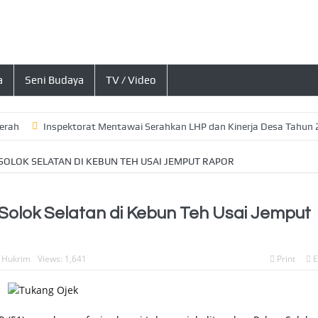
a
Seni Budaya
TV / Video
Inspektorat Mentawai Serahkan LHP dan Kinerja Desa Tahun 2026, I
SOLOK SELATAN DI KEBUN TEH USAI JEMPUT RAPOR
Solok Selatan di Kebun Teh Usai Jemput
,
Hukrim
Views: 1,641
Print
E