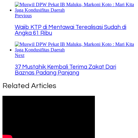
Copy
Link
Previous
Wajib KTP di Mentawai Terealisasi Sudah di
Angka 61 Ribu
Next
37 Mustahik Kembali Terima Zakat Dari
Baznas Padang Panjang
Related Articles