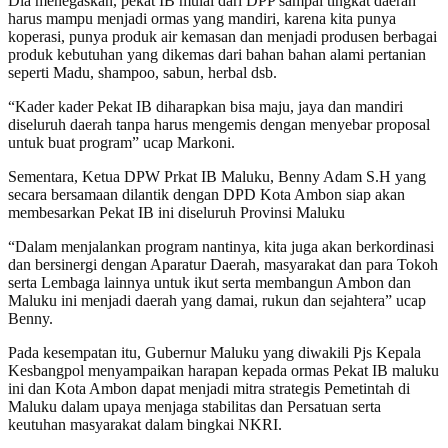
Dia menegaskan, pekat IB mulai dari DPP sampai tingkat daerah
harus mampu menjadi ormas yang mandiri, karena kita punya
koperasi, punya produk air kemasan dan menjadi produsen berbagai
produk kebutuhan yang dikemas dari bahan bahan alami pertanian
seperti Madu, shampoo, sabun, herbal dsb.
“Kader kader Pekat IB diharapkan bisa maju, jaya dan mandiri
diseluruh daerah tanpa harus mengemis dengan menyebar proposal
untuk buat program” ucap Markoni.
Sementara, Ketua DPW Prkat IB Maluku, Benny Adam S.H yang
secara bersamaan dilantik dengan DPD Kota Ambon siap akan
membesarkan Pekat IB ini diseluruh Provinsi Maluku
“Dalam menjalankan program nantinya, kita juga akan berkordinasi
dan bersinergi dengan Aparatur Daerah, masyarakat dan para Tokoh
serta Lembaga lainnya untuk ikut serta membangun Ambon dan
Maluku ini menjadi daerah yang damai, rukun dan sejahtera” ucap
Benny.
Pada kesempatan itu, Gubernur Maluku yang diwakili Pjs Kepala
Kesbangpol menyampaikan harapan kepada ormas Pekat IB maluku
ini dan Kota Ambon dapat menjadi mitra strategis Pemetintah di
Maluku dalam upaya menjaga stabilitas dan Persatuan serta
keutuhan masyarakat dalam bingkai NKRI.