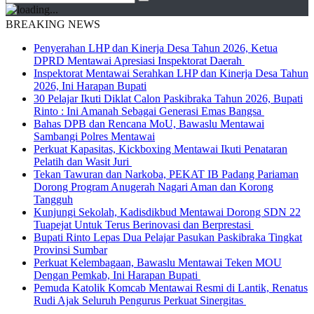
BREAKING NEWS
Penyerahan LHP dan Kinerja Desa Tahun 2026, Ketua
DPRD Mentawai Apresiasi Inspektorat Daerah
Inspektorat Mentawai Serahkan LHP dan Kinerja Desa Tahun
2026, Ini Harapan Bupati
30 Pelajar Ikuti Diklat Calon Paskibraka Tahun 2026, Bupati
Rinto : Ini Amanah Sebagai Generasi Emas Bangsa
Bahas DPB dan Rencana MoU, Bawaslu Mentawai
Sambangi Polres Mentawai
Perkuat Kapasitas, Kickboxing Mentawai Ikuti Penataran
Pelatih dan Wasit Juri
Tekan Tawuran dan Narkoba, PEKAT IB Padang Pariaman
Dorong Program Anugerah Nagari Aman dan Korong
Tangguh
Kunjungi Sekolah, Kadisdikbud Mentawai Dorong SDN 22
Tuapejat Untuk Terus Berinovasi dan Berprestasi
Bupati Rinto Lepas Dua Pelajar Pasukan Paskibraka Tingkat
Provinsi Sumbar
Perkuat Kelembagaan, Bawaslu Mentawai Teken MOU
Dengan Pemkab, Ini Harapan Bupati
Pemuda Katolik Komcab Mentawai Resmi di Lantik, Renatus
Rudi Ajak Seluruh Pengurus Perkuat Sinergitas