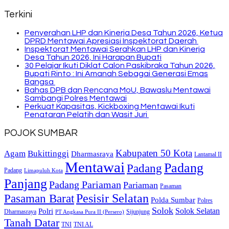
Terkini
Penyerahan LHP dan Kinerja Desa Tahun 2026, Ketua
DPRD Mentawai Apresiasi Inspektorat Daerah
Inspektorat Mentawai Serahkan LHP dan Kinerja
Desa Tahun 2026, Ini Harapan Bupati
30 Pelajar Ikuti Diklat Calon Paskibraka Tahun 2026,
Bupati Rinto : Ini Amanah Sebagai Generasi Emas
Bangsa
Bahas DPB dan Rencana MoU, Bawaslu Mentawai
Sambangi Polres Mentawai
Perkuat Kapasitas, Kickboxing Mentawai Ikuti
Penataran Pelatih dan Wasit Juri
POJOK SUMBAR
Kabupaten 50 Kota
Bukittinggi
Agam
Dharmasraya
Lantamal II
Mentawai
Padang
Padang
Padang
Limapuluh Kota
Panjang
Padang Pariaman
Pariaman
Pasaman
Pasaman Barat
Pesisir Selatan
Polda Sumbar
Polres
Solok
Solok Selatan
Polri
Dharmasraya
Sijunjung
PT Angkasa Pura II (Persero)
Tanah Datar
TNI
TNI AL