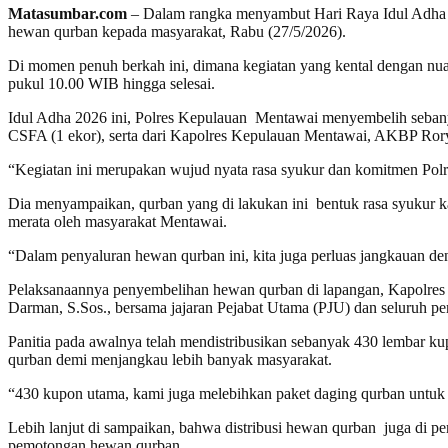
Matasumbar.com
– Dalam rangka menyambut Hari Raya Idul Adha 1
hewan qurban kepada masyarakat, Rabu (27/5/2026).
Di momen penuh berkah ini, dimana kegiatan yang kental dengan nu
pukul 10.00 WIB hingga selesai.
Idul Adha 2026 ini, Polres Kepulauan Mentawai menyembelih sebanyak
CSFA (1 ekor), serta dari Kapolres Kepulauan Mentawai, AKBP Rory
“Kegiatan ini merupakan wujud nyata rasa syukur dan komitmen Polr
Dia menyampaikan, qurban yang di lakukan ini bentuk rasa syukur k
merata oleh masyarakat Mentawai.
“Dalam penyaluran hewan qurban ini, kita juga perluas jangkauan 
Pelaksanaannya penyembelihan hewan qurban di lapangan, Kapolre
Darman, S.Sos., bersama jajaran Pejabat Utama (PJU) dan seluruh pe
Panitia pada awalnya telah mendistribusikan sebanyak 430 lembar 
qurban demi menjangkau lebih banyak masyarakat.
“430 kupon utama, kami juga melebihkan paket daging qurban untuk
Lebih lanjut di sampaikan, bahwa distribusi hewan qurban juga di per
pemotongan hewan qurban