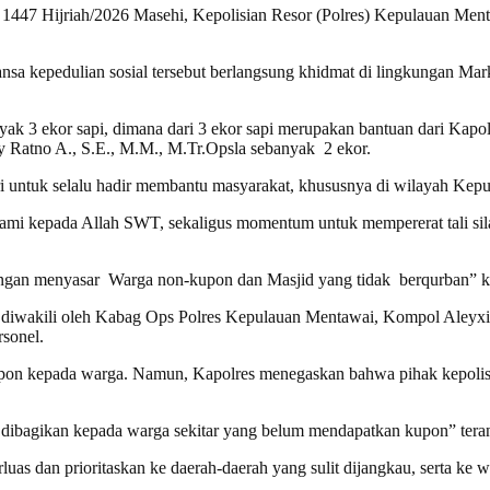
447 Hijriah/2026 Masehi, Kepolisian Resor (Polres) Kepulauan Men
ansa kepedulian sosial tersebut berlangsung khidmat di lingkungan 
 3 ekor sapi, dimana dari 3 ekor sapi merupakan bantuan dari Kapolda 
 Ratno A., S.E., M.M., M.Tr.Opsla sebanyak 2 ekor.
i untuk selalu hadir membantu masyarakat, khususnya di wilayah Kep
ami kepada Allah SWT, sekaligus momentum untuk mempererat tali sila
dengan menyasar Warga non-kupon dan Masjid yang tidak berqurban” k
s diwakili oleh Kabag Ops Polres Kepulauan Mentawai, Kompol Aley
rsonel.
kupon kepada warga. Namun, Kapolres menegaskan bahwa pihak kepolis
 dibagikan kepada warga sekitar yang belum mendapatkan kupon” tera
luas dan prioritaskan ke daerah-daerah yang sulit dijangkau, serta ke 