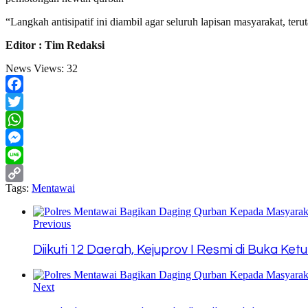
“Langkah antisipatif ini diambil agar seluruh lapisan masyarakat, t
Editor : Tim Redaksi
News Views:
32
Facebook
Twitter
WhatsApp
Messenger
Line
Tags:
Mentawai
Copy
Link
Previous
Diikuti 12 Daerah, Kejuprov I Resmi di Buka Ke
Next