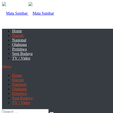
Home
Daerah
Nasional
Olahraga
Peristiwa
Seni Budaya
TV / Video
Menu
Home
Daerah
Nasional
Olahraga
Peristiwa
Seni Budaya
TV / Video