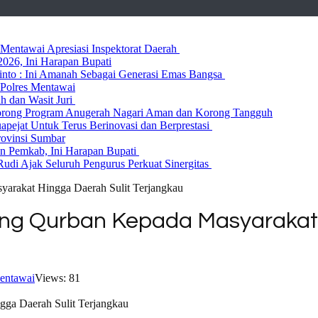
entawai Apresiasi Inspektorat Daerah
026, Ini Harapan Bupati
 Rinto : Ini Amanah Sebagai Generasi Emas Bangsa
Polres Mentawai
ih dan Wasit Juri
rong Program Anugerah Nagari Aman dan Korong Tangguh
ejat Untuk Terus Berinovasi dan Berprestasi
rovinsi Sumbar
 Pemkab, Ini Harapan Bupati
udi Ajak Seluruh Pengurus Perkuat Sinergitas
arakat Hingga Daerah Sulit Terjangkau
ing Qurban Kepada Masyarakat 
entawai
Views: 81