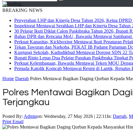
BREAKING NEWS
Penyerahan LHP dan Kinerja Desa Tahun 2026, Ketua DPRD M
Inspektorat Mentawai Serahkan LHP dan Kinerja Desa Tahun 2
30 Pelajar Ikuti Diklat Calon Paskibraka Tahun 2026, Bupati
Bahas DPB dan Rencana MoU, Bawaslu Mentawai Sambangi 
Perkuat Kapasitas, Kickboxing Mentawai Ikuti Penataran Pelat
Tekan Tawuran dan Narkoba, PEKAT IB Padang Pariaman Do
Kunjungi Sekolah, Kadisdikbud Mentawai Dorong SDN 22 Tuap
Bupati Rinto Lepas Dua Pelajar Pasukan Paskibraka Tingkat P
Perkuat Kelembagaan, Bawaslu Mentawai Teken MOU Dengan
Pemuda Katolik Komcab Mentawai Resmi di Lantik, Renatus R
Home
Daerah
Polres Mentawai Bagikan Daging Qurban Kepada Masy
Polres Mentawai Bagikan Dag
Terjangkau
Posted By:
Admin
on:
Wednesday, 27 May 2026 | 22:11
In:
Daerah
,
M
Print
Email