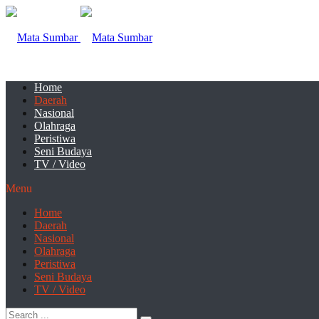
Home
Daerah
Nasional
Olahraga
Peristiwa
Seni Budaya
TV / Video
Menu
Home
Daerah
Nasional
Olahraga
Peristiwa
Seni Budaya
TV / Video