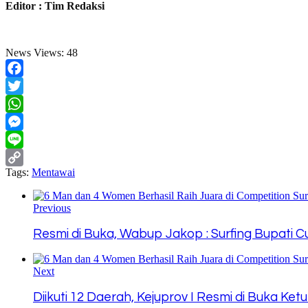
Editor : Tim Redaksi
News Views:
48
Facebook
Twitter
WhatsApp
Messenger
Line
Tags:
Mentawai
Copy
Link
Previous
Resmi di Buka, Wabup Jakop : Surfing Bupati
Next
Diikuti 12 Daerah, Kejuprov I Resmi di Buka Ke