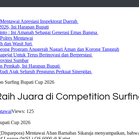
entawai Apresiasi Inspektorat Daerah
026, Ini Harapan Bupati
 Rinto : Ini Amanah Sebagai Generasi Emas Bangsa
Polres Mentawai
ih dan Wasit Juri
rong Program Anugerah Nagari Aman dan Korong Tangguh
ejat Untuk Terus Berinovasi dan Berprestasi
rovinsi Sumbar
 Pemkab, Ini Harapan Bupati
udi Ajak Seluruh Pengurus Perkuat Sinergitas
on Surfing Bupati Cup 2026
ih Juara di Competition Surfi
tawai
Views: 125
Disparpora) Mentawai Aban Barnabas Sikaraja menyampaikan, bahwa p
rf League (WSL) QS 6000 di Katiet.