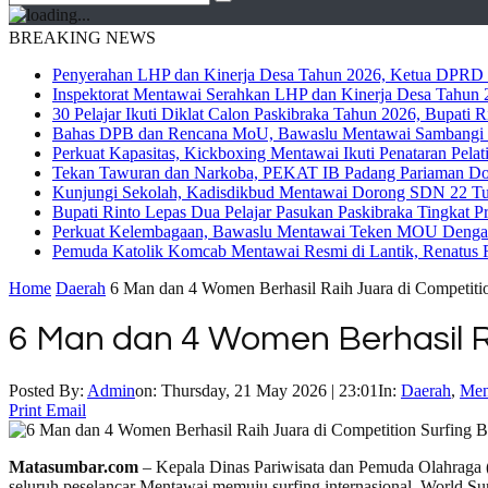
BREAKING NEWS
Penyerahan LHP dan Kinerja Desa Tahun 2026, Ketua DPRD M
Inspektorat Mentawai Serahkan LHP dan Kinerja Desa Tahun 2
30 Pelajar Ikuti Diklat Calon Paskibraka Tahun 2026, Bupati
Bahas DPB dan Rencana MoU, Bawaslu Mentawai Sambangi 
Perkuat Kapasitas, Kickboxing Mentawai Ikuti Penataran Pelat
Tekan Tawuran dan Narkoba, PEKAT IB Padang Pariaman Do
Kunjungi Sekolah, Kadisdikbud Mentawai Dorong SDN 22 Tuap
Bupati Rinto Lepas Dua Pelajar Pasukan Paskibraka Tingkat P
Perkuat Kelembagaan, Bawaslu Mentawai Teken MOU Dengan
Pemuda Katolik Komcab Mentawai Resmi di Lantik, Renatus R
Home
Daerah
6 Man dan 4 Women Berhasil Raih Juara di Competiti
6 Man dan 4 Women Berhasil Ra
Posted By:
Admin
on:
Thursday, 21 May 2026 | 23:01
In:
Daerah
,
Men
Print
Email
Matasumbar.com
– Kepala Dinas Pariwisata dan Pemuda Olahraga (
seluruh peselancar Mentawai.memuju surfing internasional World Su