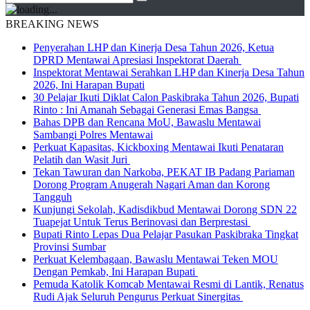
BREAKING NEWS
Penyerahan LHP dan Kinerja Desa Tahun 2026, Ketua
DPRD Mentawai Apresiasi Inspektorat Daerah
Inspektorat Mentawai Serahkan LHP dan Kinerja Desa Tahun
2026, Ini Harapan Bupati
30 Pelajar Ikuti Diklat Calon Paskibraka Tahun 2026, Bupati
Rinto : Ini Amanah Sebagai Generasi Emas Bangsa
Bahas DPB dan Rencana MoU, Bawaslu Mentawai
Sambangi Polres Mentawai
Perkuat Kapasitas, Kickboxing Mentawai Ikuti Penataran
Pelatih dan Wasit Juri
Tekan Tawuran dan Narkoba, PEKAT IB Padang Pariaman
Dorong Program Anugerah Nagari Aman dan Korong
Tangguh
Kunjungi Sekolah, Kadisdikbud Mentawai Dorong SDN 22
Tuapejat Untuk Terus Berinovasi dan Berprestasi
Bupati Rinto Lepas Dua Pelajar Pasukan Paskibraka Tingkat
Provinsi Sumbar
Perkuat Kelembagaan, Bawaslu Mentawai Teken MOU
Dengan Pemkab, Ini Harapan Bupati
Pemuda Katolik Komcab Mentawai Resmi di Lantik, Renatus
Rudi Ajak Seluruh Pengurus Perkuat Sinergitas