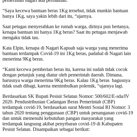
pemerintah nagari ada permainan.
“Saya kecewa bantuan beras 1Kg tersebut, tidak munkin bantuan
hanya 1Kg, saya yakin lebih dari itu, “ujarnya.
Saat petugas menyerahkan ke rumah warga, dirinya pun bertanya,
kenapa bantuan ini hanya 1Kg beras? Saat itu petugas menjawab
mengaku tidak tau.
Kata Elpin, kenapa di Nagari Kapuah saja warga yang menerima
bantuan terdampak Covid-19 ini 1Kg beras, padahal di Nagari lain
menerima 9Kg beras.
“Kami kecewa pemberian beras itu, karena ini sudah tidak cocok
dengan petunjuk yang diatur oleh pemerintah daerah. Dimana,
harusnya warga menerima 9Kg beras. Kalau 1Kg beras bagusnya
tidak usah dibagi, karena menimbulkan polemik, “ujarnya lagi.
Berdasarkan SK Bupati Pesisir Selatan Nomor: 500/602/E-sda/IV
2020. Pendustribusian Cadangan Beras Pemerintah (CBP)
terdampak covid-19, berdasarkan surat Mentri Sosial RI Nomor: 3
tahun 2020 tentang penggunaan (CBP) untuk penanganan covid-19
dan untuk memenuhi kebutuhan pangan masyarakat yang
terdampak langsung akibat penyrbaran covid-19 di Kabupaten
Pesisir Selatan. Disampaikan sebagai berikut: