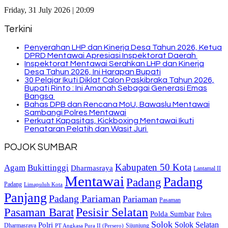
Friday, 31 July 2026 | 20:09
Terkini
Penyerahan LHP dan Kinerja Desa Tahun 2026, Ketua
DPRD Mentawai Apresiasi Inspektorat Daerah
Inspektorat Mentawai Serahkan LHP dan Kinerja
Desa Tahun 2026, Ini Harapan Bupati
30 Pelajar Ikuti Diklat Calon Paskibraka Tahun 2026,
Bupati Rinto : Ini Amanah Sebagai Generasi Emas
Bangsa
Bahas DPB dan Rencana MoU, Bawaslu Mentawai
Sambangi Polres Mentawai
Perkuat Kapasitas, Kickboxing Mentawai Ikuti
Penataran Pelatih dan Wasit Juri
POJOK SUMBAR
Kabupaten 50 Kota
Bukittinggi
Agam
Dharmasraya
Lantamal II
Mentawai
Padang
Padang
Padang
Limapuluh Kota
Panjang
Padang Pariaman
Pariaman
Pasaman
Pasaman Barat
Pesisir Selatan
Polda Sumbar
Polres
Solok
Solok Selatan
Polri
Dharmasraya
Sijunjung
PT Angkasa Pura II (Persero)