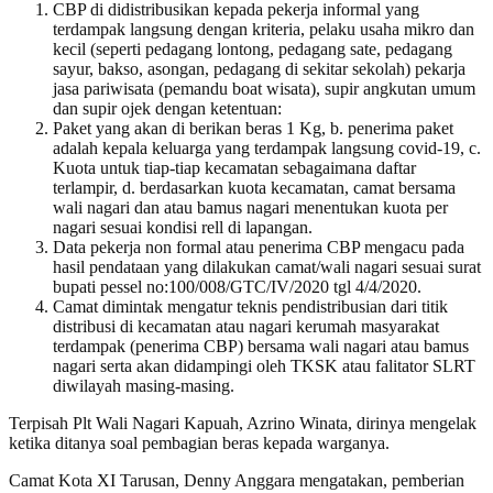
CBP di didistribusikan kepada pekerja informal yang
terdampak langsung dengan kriteria, pelaku usaha mikro dan
kecil (seperti pedagang lontong, pedagang sate, pedagang
sayur, bakso, asongan, pedagang di sekitar sekolah) pekarja
jasa pariwisata (pemandu boat wisata), supir angkutan umum
dan supir ojek dengan ketentuan:
Paket yang akan di berikan beras 1 Kg, b. penerima paket
adalah kepala keluarga yang terdampak langsung covid-19, c.
Kuota untuk tiap-tiap kecamatan sebagaimana daftar
terlampir, d. berdasarkan kuota kecamatan, camat bersama
wali nagari dan atau bamus nagari menentukan kuota per
nagari sesuai kondisi rell di lapangan.
Data pekerja non formal atau penerima CBP mengacu pada
hasil pendataan yang dilakukan camat/wali nagari sesuai surat
bupati pessel no:100/008/GTC/IV/2020 tgl 4/4/2020.
Camat dimintak mengatur teknis pendistribusian dari titik
distribusi di kecamatan atau nagari kerumah masyarakat
terdampak (penerima CBP) bersama wali nagari atau bamus
nagari serta akan didampingi oleh TKSK atau falitator SLRT
diwilayah masing-masing.
Terpisah Plt Wali Nagari Kapuah, Azrino Winata, dirinya mengelak
ketika ditanya soal pembagian beras kepada warganya.
Camat Kota XI Tarusan, Denny Anggara mengatakan, pemberian