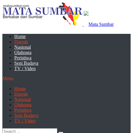
Home
Daerah
Nasional
Olahraga
Peristiwa
Seni Budaya
TV / Video
Menu
Home
Daerah
Nasional
Olahraga
Peristiwa
Seni Budaya
TV / Video