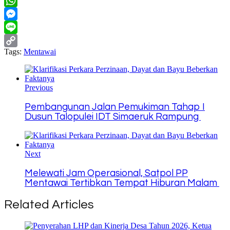
Twitter
WhatsApp
Messenger
Line
Tags:
Mentawai
Copy
Link
Previous
Pembangunan Jalan Pemukiman Tahap I
Dusun Talopulei IDT Simaeruk Rampung
Next
Melewati Jam Operasional, Satpol PP
Mentawai Tertibkan Tempat Hiburan Malam
Related Articles