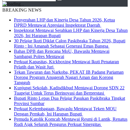
BREAKING NEWS
Penyerahan LHP dan Kinerja Desa Tahun 2026, Ketua
DPRD Mentawai Apresiasi Inspektorat Daerah
Inspektorat Mentawai Serahkan LHP dan Kinerja Desa Tahun
2026, Ini Harapan Bupati
30 Pelajar Ikuti Diklat Calon Paskibraka Tahun 2026, Bupati
Rinto : Ini Amanah Sebagai Generasi Emas Bangsa
Bahas DPB dan Rencana MoU, Bawaslu Mentawai
Sambangi Polres Mentawai
Perkuat Kapasitas, Kickboxing Mentawai Ikuti Penataran
Pelatih dan Wasit Juri
Tekan Tawuran dan Narkoba, PEKAT IB Padang Pariaman
Dorong Program Anugerah Nagari Aman dan Korong
Tangguh
Kunjungi Sekolah, Kadisdikbud Mentawai Dorong SDN 22
Tuapejat Untuk Terus Berinovasi dan Berprestasi
Bupati Rinto Lepas Dua Pelajar Pasukan Paskibraka Tingkat
Provinsi Sumbar
Perkuat Kelembagaan, Bawaslu Mentawai Teken MOU
Dengan Pemkab, Ini Harapan Bupati
Pemuda Katolik Komcab Mentawai Resmi di Lantik, Renatus
Rudi Ajak Seluruh Pengurus Perkuat Sinergitas