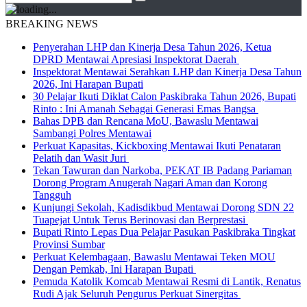
BREAKING NEWS
Penyerahan LHP dan Kinerja Desa Tahun 2026, Ketua
DPRD Mentawai Apresiasi Inspektorat Daerah
Inspektorat Mentawai Serahkan LHP dan Kinerja Desa Tahun
2026, Ini Harapan Bupati
30 Pelajar Ikuti Diklat Calon Paskibraka Tahun 2026, Bupati
Rinto : Ini Amanah Sebagai Generasi Emas Bangsa
Bahas DPB dan Rencana MoU, Bawaslu Mentawai
Sambangi Polres Mentawai
Perkuat Kapasitas, Kickboxing Mentawai Ikuti Penataran
Pelatih dan Wasit Juri
Tekan Tawuran dan Narkoba, PEKAT IB Padang Pariaman
Dorong Program Anugerah Nagari Aman dan Korong
Tangguh
Kunjungi Sekolah, Kadisdikbud Mentawai Dorong SDN 22
Tuapejat Untuk Terus Berinovasi dan Berprestasi
Bupati Rinto Lepas Dua Pelajar Pasukan Paskibraka Tingkat
Provinsi Sumbar
Perkuat Kelembagaan, Bawaslu Mentawai Teken MOU
Dengan Pemkab, Ini Harapan Bupati
Pemuda Katolik Komcab Mentawai Resmi di Lantik, Renatus
Rudi Ajak Seluruh Pengurus Perkuat Sinergitas