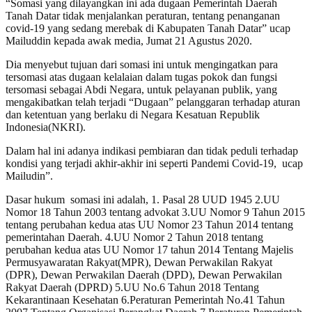
“Somasi yang dilayangkan ini ada dugaan Pemerintah Daerah
Tanah Datar tidak menjalankan peraturan, tentang penanganan
covid-19 yang sedang merebak di Kabupaten Tanah Datar” ucap
Mailuddin kepada awak media, Jumat 21 Agustus 2020.
Dia menyebut tujuan dari somasi ini untuk mengingatkan para
tersomasi atas dugaan kelalaian dalam tugas pokok dan fungsi
tersomasi sebagai Abdi Negara, untuk pelayanan publik, yang
mengakibatkan telah terjadi “Dugaan” pelanggaran terhadap aturan
dan ketentuan yang berlaku di Negara Kesatuan Republik
Indonesia(NKRI).
Dalam hal ini adanya indikasi pembiaran dan tidak peduli terhadap
kondisi yang terjadi akhir-akhir ini seperti Pandemi Covid-19, ucap
Mailudin”.
Dasar hukum somasi ini adalah, 1. Pasal 28 UUD 1945 2.UU
Nomor 18 Tahun 2003 tentang advokat 3.UU Nomor 9 Tahun 2015
tentang perubahan kedua atas UU Nomor 23 Tahun 2014 tentang
pemerintahan Daerah. 4.UU Nomor 2 Tahun 2018 tentang
perubahan kedua atas UU Nomor 17 tahun 2014 Tentang Majelis
Permusyawaratan Rakyat(MPR), Dewan Perwakilan Rakyat
(DPR), Dewan Perwakilan Daerah (DPD), Dewan Perwakilan
Rakyat Daerah (DPRD) 5.UU No.6 Tahun 2018 Tentang
Kekarantinaan Kesehatan 6.Peraturan Pemerintah No.41 Tahun