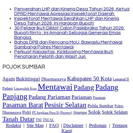
Penyerahan LHP dan Kinerja Desa Tahun 2026, Ketua
DPRD Mentawai Apresiasi Inspektorat Daerah
Inspektorat Mentawai Serahkan LHP dan Kinerja
Desa Tahun 2026, Ini Harapan Bupati
30 Pelajar Ikuti Diklat Calon Paskibraka Tahun 2026,
Bupati Rinto : Ini Amanah Sebagai Generasi Emas
Bangsa
Bahas DPB dan Rencana MoU, Bawaslu Mentawai
Sambangi Polres Mentawai
Perkuat Kapasitas, Kickboxing Mentawai Ikuti
Penataran Pelatih dan Wasit Juri
POJOK SUMBAR
Kabupaten 50 Kota
Bukittinggi
Agam
Dharmasraya
Lantamal II
Mentawai
Padang
Padang
Padang
Limapuluh Kota
Panjang
Padang Pariaman
Pariaman
Pasaman
Pasaman Barat
Pesisir Selatan
Polda Sumbar
Polres
Solok
Solok Selatan
Polri
Dharmasraya
Sijunjung
PT Angkasa Pura II (Persero)
Tanah Datar
TNI
TNI AL
Redaksi
|
Site Map
|
FAQ
|
Disclaimer
|
Pedoman
|
Tentang
Kami