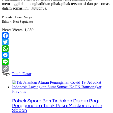
memanggil dan menghadirkan pihak-pihak tersomasi dan pensomasi
dalam somasi ini,”.tutupnya.
Pewarta : Bonar Surya
Editor : Heri Suprianto
News Views:
1,859
Facebook
Twitter
WhatsApp
Messenger
Line
Tags:
Tanah Datar
Copy
Link
Previous
Polsek Sipora Beri Tindakan Disiplin Bagi
Penggendara Tidak Pakai Masker di Jalan
Sioban