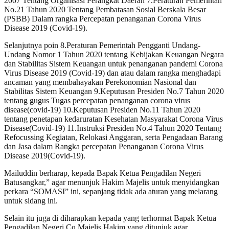
2007 Tentang Organisasi Perangkat Daerah 7.Peraturan Pemerintah
No.21 Tahun 2020 Tentang Pembatasan Sosial Berskala Besar
(PSBB) Dalam rangka Percepatan penanganan Corona Virus
Disease 2019 (Covid-19).
Selanjutnya poin 8.Peraturan Pemerintah Pengganti Undang-
Undang Nomor 1 Tahun 2020 tentang Kebijakan Keuangan Negara
dan Stabilitas Sistem Keuangan untuk penanganan pandemi Corona
Virus Disease 2019 (Covid-19) dan atau dalam rangka menghadapi
ancaman yang membahayakan Perekonomian Nasional dan
Stabilitas Sistem Keuangan 9.Keputusan Presiden No.7 Tahun 2020
tentang gugus Tugas percepatan penanganan corona virus
disease(covid-19) 10.Keputusan Presiden No.11 Tahun 2020
tentang penetapan kedaruratan Kesehatan Masyarakat Corona Virus
Disease(Covid-19) 11.Instruksi Presiden No.4 Tahun 2020 Tentang
Refocussing Kegiatan, Relokasi Anggaran, serta Pengadaan Barang
dan Jasa dalam Rangka percepatan Penanganan Corona Virus
Disease 2019(Covid-19).
Mailuddin berharap, kepada Bapak Ketua Pengadilan Negeri
Batusangkar,” agar menunjuk Hakim Majelis untuk menyidangkan
perkara “SOMASI” ini, sepanjang tidak ada aturan yang melarang
untuk sidang ini.
Selain itu juga di diharapkan kepada yang terhormat Bapak Ketua
Pengadilan Negeri Cq.Majelis Hakim yang ditunjuk agar