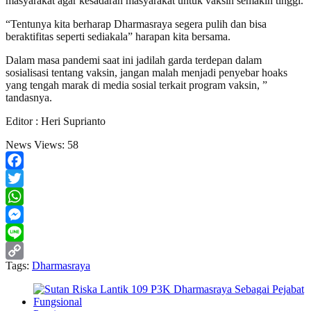
masyarakat agar kesadaran masyarakat untuk vaksin semakin tinggi.
“Tentunya kita berharap Dharmasraya segera pulih dan bisa
beraktifitas seperti sediakala” harapan kita bersama.
Dalam masa pandemi saat ini jadilah garda terdepan dalam
sosialisasi tentang vaksin, jangan malah menjadi penyebar hoaks
yang tengah marak di media sosial terkait program vaksin, ”
tandasnya.
Editor : Heri Suprianto
News Views:
58
Facebook
Twitter
WhatsApp
Messenger
Line
Tags:
Dharmasraya
Copy
Link