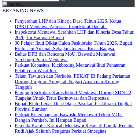
BREAKING NEWS
Penyerahan LHP dan Kinerja Desa Tahun 2026, Ketua
DPRD Mentawai Apresiasi Inspektorat Daerah
Inspektorat Mentawai Serahkan LHP dan Kinerja Desa Tahun
2026, Ini Harapan Bupati
30 Pelajar Ikuti Diklat Calon Paskibraka Tahun 2026, Bupati
Rinto : Ini Amanah Sebagai Generasi Emas Bangsa
Bahas DPB dan Rencana MoU, Bawaslu Mentawai
Sambangi Polres Mentawai
Perkuat Kapasitas, Kickboxing Mentawai Ikuti Penataran
Pelatih dan Wasit Juri
Tekan Tawuran dan Narkoba, PEKAT IB Padang Pariaman
Dorong Program Anugerah Nagari Aman dan Korong
Tangguh
Kunjungi Sekolah, Kadisdikbud Mentawai Dorong SDN 22
Tuapejat Untuk Terus Berinovasi dan Berprestasi
Bupati Rinto Lepas Dua Pelajar Pasukan Paskibraka Tingkat
Provinsi Sumbar
Perkuat Kelembagaan, Bawaslu Mentawai Teken MOU
Dengan Pemkab, Ini Harapan Bupati
Pemuda Katolik Komcab Mentawai Resmi di Lantik, Renatus
Rudi Ajak Seluruh Pengurus Perkuat Sinergitas