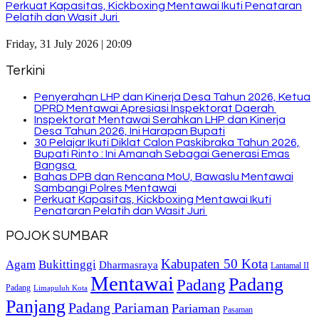
Perkuat Kapasitas, Kickboxing Mentawai Ikuti Penataran
Pelatih dan Wasit Juri
Friday, 31 July 2026 | 20:09
Terkini
Penyerahan LHP dan Kinerja Desa Tahun 2026, Ketua
DPRD Mentawai Apresiasi Inspektorat Daerah
Inspektorat Mentawai Serahkan LHP dan Kinerja
Desa Tahun 2026, Ini Harapan Bupati
30 Pelajar Ikuti Diklat Calon Paskibraka Tahun 2026,
Bupati Rinto : Ini Amanah Sebagai Generasi Emas
Bangsa
Bahas DPB dan Rencana MoU, Bawaslu Mentawai
Sambangi Polres Mentawai
Perkuat Kapasitas, Kickboxing Mentawai Ikuti
Penataran Pelatih dan Wasit Juri
POJOK SUMBAR
Kabupaten 50 Kota
Bukittinggi
Agam
Dharmasraya
Lantamal II
Mentawai
Padang
Padang
Padang
Limapuluh Kota
Panjang
Padang Pariaman
Pariaman
Pasaman