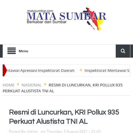
Menu
ntawai Apresiasi Inspektorat Daerah
Inspektorat Mentawai Serahk
di Ajak Seluruh Pengurus Perkuat Sinergitas
HOME
NASIONAL
RESMI DI LUNCURKAN, KRI POLLUX 935
PERKUAT ALUSTISTA TNI AL
Resmi di Luncurkan, KRI Pollux 935
Perkuat Alustista TNI AL
Posted By:
Admin
on:
Thursday, 5 August 2021 | 21:43