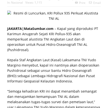
In:
Nasional
Views: 1,115
Print
Email
JAKARTA|MataSumbar.com
– Kapal yang diproduksi PT
Karimun Anugerah Sejati KRI Pollux-935 akan
memperkuat alustista TNI Angkatan Laut dan di
operasikan untuk Pusat Hidro-Oseanografi TNI AL
(Pushidrosal).
Kepala Staf Angkatan Laut (Kasal) Laksamana TNI Yudo
Margino menyebut, kapal ini nantinya akan dioperasikan
Pushidrosal sebagai unsur bantu Hidro Oseanografi
(BHO) sebagai Lembaga Hidrografi Nasional dan Pusat
Informasi Geopasial Kelautan Indonesia.
“Semoga kehadiran KRI ini dapat menambah semangat
dan menajamkan kemampuan TNI AL dalam
melaksanakan tugas-tugas survei dan pemetaan laut,”
ujar Laksamana TNI Yudo Margono dalam keterangannya,