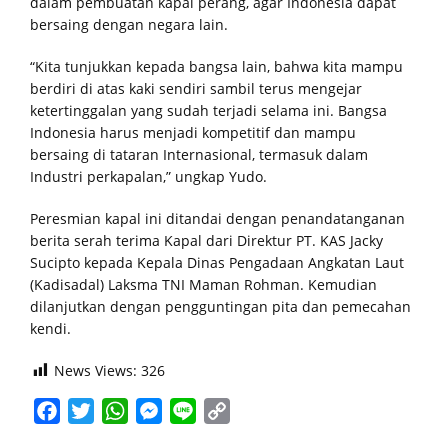
dalam pembuatan kapal perang, agar Indonesia dapat
bersaing dengan negara lain.
“Kita tunjukkan kepada bangsa lain, bahwa kita mampu
berdiri di atas kaki sendiri sambil terus mengejar
ketertinggalan yang sudah terjadi selama ini. Bangsa
Indonesia harus menjadi kompetitif dan mampu
bersaing di tataran Internasional, termasuk dalam
Industri perkapalan,” ungkap Yudo.
Peresmian kapal ini ditandai dengan penandatanganan
berita serah terima Kapal dari Direktur PT. KAS Jacky
Sucipto kepada Kepala Dinas Pengadaan Angkatan Laut
(Kadisadal) Laksma TNI Maman Rohman. Kemudian
dilanjutkan dengan pengguntingan pita dan pemecahan
kendi.
News Views:
326
Facebook
Twitter
WhatsApp
Messenger
Line
Copy
Link