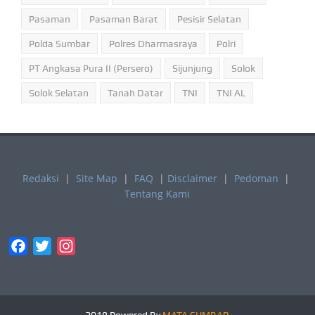
Pasaman
Pasaman Barat
Pesisir Selatan
Polda Sumbar
Polres Dharmasraya
Polri
PT Angkasa Pura II (Persero)
Sijunjung
Solok
Solok Selatan
Tanah Datar
TNI
TNI AL
Redaksi
|
Site Map
|
FAQ
|
Disclaimer
|
Pedoman
|
Tentang Kami
Facebook
Twitter
Instagram