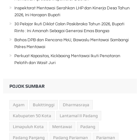
Inspektorat Mentawai Serahkan LHP dan Kinerja Desa Tahun
2026, Ini Harapan Bupati
30 Pelajar Ikuti Diklat Calon Paskibraka Tahun 2026, Bupati
Rinto : Ini Amanah Sebagai Generasi Emas Bangsa
Bahas DPB dan Rencana MoU, Bawaslu Mentawai Sambangi
Polres Mentawai
Perkuat Kapasitas, Kickboxing Mentawai Ikuti Penataran
Pelatih dan Wasit Juri
POJOK SUMBAR
Agam
Bukittinggi
Dharmasraya
Kabupaten 50 Kota
Lantamal II Padang
Limapuluh Kota
Mentawai
Padang
Padang Panjang
Padang Pariaman
Pariaman