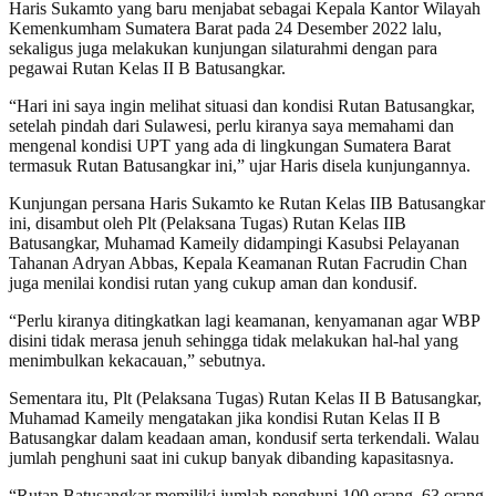
Haris Sukamto yang baru menjabat sebagai Kepala Kantor Wilayah
Kemenkumham Sumatera Barat pada 24 Desember 2022 lalu,
sekaligus juga melakukan kunjungan silaturahmi dengan para
pegawai Rutan Kelas II B Batusangkar.
“Hari ini saya ingin melihat situasi dan kondisi Rutan Batusangkar,
setelah pindah dari Sulawesi, perlu kiranya saya memahami dan
mengenal kondisi UPT yang ada di lingkungan Sumatera Barat
termasuk Rutan Batusangkar ini,” ujar Haris disela kunjungannya.
Kunjungan persana Haris Sukamto ke Rutan Kelas IIB Batusangkar
ini, disambut oleh Plt (Pelaksana Tugas) Rutan Kelas IIB
Batusangkar, Muhamad Kameily didampingi Kasubsi Pelayanan
Tahanan Adryan Abbas, Kepala Keamanan Rutan Facrudin Chan
juga menilai kondisi rutan yang cukup aman dan kondusif.
“Perlu kiranya ditingkatkan lagi keamanan, kenyamanan agar WBP
disini tidak merasa jenuh sehingga tidak melakukan hal-hal yang
menimbulkan kekacauan,” sebutnya.
Sementara itu, Plt (Pelaksana Tugas) Rutan Kelas II B Batusangkar,
Muhamad Kameily mengatakan jika kondisi Rutan Kelas II B
Batusangkar dalam keadaan aman, kondusif serta terkendali. Walau
jumlah penghuni saat ini cukup banyak dibanding kapasitasnya.
“Rutan Batusangkar memiliki jumlah penghuni 100 orang, 63 orang