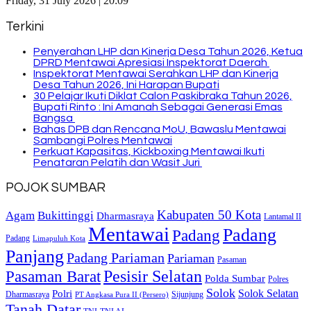
Friday, 31 July 2026 | 20:09
Terkini
Penyerahan LHP dan Kinerja Desa Tahun 2026, Ketua
DPRD Mentawai Apresiasi Inspektorat Daerah
Inspektorat Mentawai Serahkan LHP dan Kinerja
Desa Tahun 2026, Ini Harapan Bupati
30 Pelajar Ikuti Diklat Calon Paskibraka Tahun 2026,
Bupati Rinto : Ini Amanah Sebagai Generasi Emas
Bangsa
Bahas DPB dan Rencana MoU, Bawaslu Mentawai
Sambangi Polres Mentawai
Perkuat Kapasitas, Kickboxing Mentawai Ikuti
Penataran Pelatih dan Wasit Juri
POJOK SUMBAR
Kabupaten 50 Kota
Bukittinggi
Agam
Dharmasraya
Lantamal II
Mentawai
Padang
Padang
Padang
Limapuluh Kota
Panjang
Padang Pariaman
Pariaman
Pasaman
Pasaman Barat
Pesisir Selatan
Polda Sumbar
Polres
Solok
Solok Selatan
Polri
Dharmasraya
Sijunjung
PT Angkasa Pura II (Persero)
Tanah Datar