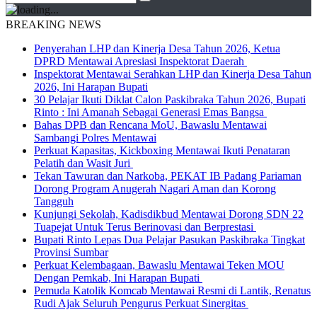
BREAKING NEWS
Penyerahan LHP dan Kinerja Desa Tahun 2026, Ketua
DPRD Mentawai Apresiasi Inspektorat Daerah
Inspektorat Mentawai Serahkan LHP dan Kinerja Desa Tahun
2026, Ini Harapan Bupati
30 Pelajar Ikuti Diklat Calon Paskibraka Tahun 2026, Bupati
Rinto : Ini Amanah Sebagai Generasi Emas Bangsa
Bahas DPB dan Rencana MoU, Bawaslu Mentawai
Sambangi Polres Mentawai
Perkuat Kapasitas, Kickboxing Mentawai Ikuti Penataran
Pelatih dan Wasit Juri
Tekan Tawuran dan Narkoba, PEKAT IB Padang Pariaman
Dorong Program Anugerah Nagari Aman dan Korong
Tangguh
Kunjungi Sekolah, Kadisdikbud Mentawai Dorong SDN 22
Tuapejat Untuk Terus Berinovasi dan Berprestasi
Bupati Rinto Lepas Dua Pelajar Pasukan Paskibraka Tingkat
Provinsi Sumbar
Perkuat Kelembagaan, Bawaslu Mentawai Teken MOU
Dengan Pemkab, Ini Harapan Bupati
Pemuda Katolik Komcab Mentawai Resmi di Lantik, Renatus
Rudi Ajak Seluruh Pengurus Perkuat Sinergitas