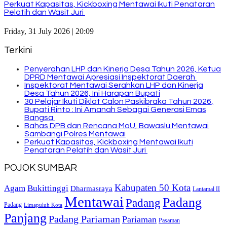
Perkuat Kapasitas, Kickboxing Mentawai Ikuti Penataran
Pelatih dan Wasit Juri
Friday, 31 July 2026 | 20:09
Terkini
Penyerahan LHP dan Kinerja Desa Tahun 2026, Ketua
DPRD Mentawai Apresiasi Inspektorat Daerah
Inspektorat Mentawai Serahkan LHP dan Kinerja
Desa Tahun 2026, Ini Harapan Bupati
30 Pelajar Ikuti Diklat Calon Paskibraka Tahun 2026,
Bupati Rinto : Ini Amanah Sebagai Generasi Emas
Bangsa
Bahas DPB dan Rencana MoU, Bawaslu Mentawai
Sambangi Polres Mentawai
Perkuat Kapasitas, Kickboxing Mentawai Ikuti
Penataran Pelatih dan Wasit Juri
POJOK SUMBAR
Kabupaten 50 Kota
Bukittinggi
Agam
Dharmasraya
Lantamal II
Mentawai
Padang
Padang
Padang
Limapuluh Kota
Panjang
Padang Pariaman
Pariaman
Pasaman