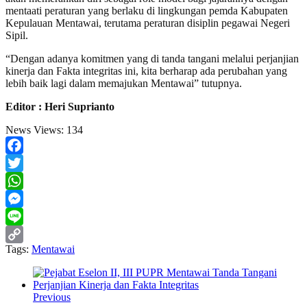
mentaati peraturan yang berlaku di lingkungan pemda Kabupaten
Kepulauan Mentawai, terutama peraturan disiplin pegawai Negeri
Sipil.
“Dengan adanya komitmen yang di tanda tangani melalui perjanjian
kinerja dan Fakta integritas ini, kita berharap ada perubahan yang
lebih baik lagi dalam memajukan Mentawai” tutupnya.
Editor : Heri Suprianto
News Views:
134
Facebook
Twitter
WhatsApp
Messenger
Line
Tags:
Mentawai
Copy
Link
Previous