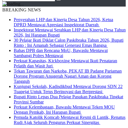
BREAKING NEWS
Penyerahan LHP dan Kinerja Desa Tahun 2026, Ketua
DPRD Mentawai Apresiasi Inspektorat Daerah
Inspektorat Mentawai Serahkan LHP dan Kinerja Desa Tahun
2026, Ini Harapan Bupati
30 Pelajar Ikuti Diklat Calon Paskibraka Tahun 2026, Bupati
Rinto : Ini Amanah Sebagai Generasi Emas Bangsa
Bahas DPB dan Rencana MoU, Bawaslu Mentawai
Sambangi Polres Mentawai
Perkuat Kapasitas, Kickboxing Mentawai Ikuti Penataran
Pelatih dan Wasit Juri
Tekan Tawuran dan Narkoba, PEKAT IB Padang Pariaman
Dorong Program Anugerah Nagari Aman dan Korong
Tangguh
Kunjungi Sekolah, Kadisdikbud Mentawai Dorong SDN 22
Tuapejat Untuk Terus Berinovasi dan Berprestasi
Bupati Rinto Lepas Dua Pelajar Pasukan Paskibraka Tingkat
Provinsi Sumbar
Perkuat Kelembagaan, Bawaslu Mentawai Teken MOU
Dengan Pemkab, Ini Harapan Bupati
Pemuda Katolik Komcab Mentawai Resmi di Lantik, Renatus
Rudi Ajak Seluruh Pengurus Perkuat Sinergitas