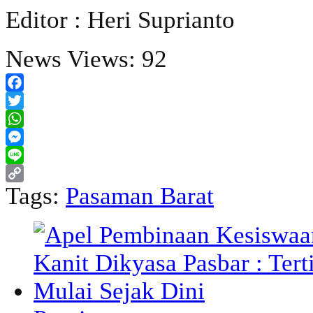
Editor : Heri Suprianto
News Views:
92
Facebook
Twitter
WhatsApp
Messenger
Line
Tags:
Pasaman Barat
Copy
Link