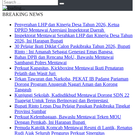
BREAKING NEWS
Penyerahan LHP dan Kinerja Desa Tahun 2026, Ketua
DPRD Mentawai Apresiasi Inspektorat Daerah
Inspektorat Mentawai Serahkan LHP dan Kinerja Desa Tahun
2026, Ini Harapan Bupati
30 Pelajar Ikuti Diklat Calon Paskibraka Tahun 2026, Bupati
Rinto : Ini Amanah Sebagai Generasi Emas Bangsa
Bahas DPB dan Rencana MoU, Bawaslu Mentawai
Sambangi Polres Mentawai
Perkuat Kapasitas, Kickboxing Mentawai Ikuti Penataran
Pelatih dan Wasit Juri
Tekan Tawuran dan Narkoba, PEKAT IB Padang Pariaman
Dorong Program Anugerah Nagari Aman dan Korong
Tangguh
Kunjungi Sekolah, Kadisdikbud Mentawai Dorong SDN 22
Tuapejat Untuk Terus Berinovasi dan Berprestasi
Bupati Rinto Lepas Dua Pelajar Pasukan Paskibraka Tingkat
Provinsi Sumbar
Perkuat Kelembagaan, Bawaslu Mentawai Teken MOU
Dengan Pemkab, Ini Harapan Bupati
Pemuda Katolik Komcab Mentawai Resmi di Lantik, Renatus
Rudi Ajak Seluruh Pengurus Perkuat Sinergitas