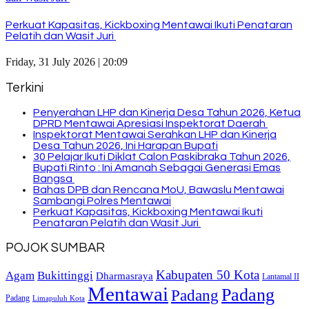
Perkuat Kapasitas, Kickboxing Mentawai Ikuti Penataran
Pelatih dan Wasit Juri
Friday, 31 July 2026 | 20:09
Terkini
Penyerahan LHP dan Kinerja Desa Tahun 2026, Ketua
DPRD Mentawai Apresiasi Inspektorat Daerah
Inspektorat Mentawai Serahkan LHP dan Kinerja
Desa Tahun 2026, Ini Harapan Bupati
30 Pelajar Ikuti Diklat Calon Paskibraka Tahun 2026,
Bupati Rinto : Ini Amanah Sebagai Generasi Emas
Bangsa
Bahas DPB dan Rencana MoU, Bawaslu Mentawai
Sambangi Polres Mentawai
Perkuat Kapasitas, Kickboxing Mentawai Ikuti
Penataran Pelatih dan Wasit Juri
POJOK SUMBAR
Kabupaten 50 Kota
Bukittinggi
Agam
Dharmasraya
Lantamal II
Mentawai
Padang
Padang
Padang
Limapuluh Kota