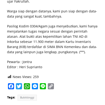
ujar Fakrullah.
Warga siap dengan datanya, kami pun siap dengan data-
data yang sangat kuat, tambahnya.
Pasilog Kodim 0304/Agam juga menyebutkan, kami hanya
menjalankan tugas negara sesuai dengan perintah
atasan. Alat bukti atas kepemilikan lahan TNI AD di
Inkorba sebesar 11.900 meter dalam Kartu Inventaris
Barang (KIB) terdafdar di SIMA BNN Kemenkeu dan data-
data yang lainpun juga lengkap, pungkasnya. (**).
Pewarta : Jontra
Editor : Heri Suprianto
News Views:
259
Facebook
Twitter
WhatsApp
Messenger
Line
Copy
Link
Tags:
Bukittinggi