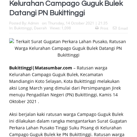
Kelurahan Campago Guguk Bulek
Datangi PN Bukittinggi
Posted By:
Admin
on:
Thursday, 14 October 2021 | 21:35
In:
Bukittinggi
,
Daerah
Views: 1,098
Print
Email
Bukittinggi|Matasumbar.com
– Ratusan warga
Kelurahan Campago Guguk Bulek, Kecamatan
Mandiangin Koto Selayan, Kota Bukittinggi melakukan
aksi Long March yang dimulai dari Persimpangan Jirek
menuju Pengadilan Negeri (PN) Bukittinggi, Kamis 14
Oktober 2021 .
Aksi berjalan kaki ratusan warga Campago Guguk Bulek
ini dilakukan dalam rangka mengantarkan Surat Gugatan
Perkara Lahan Pusako Tinggi Suku Pisang di Kelurahan
Campago Guguk Bulek ke PN Bukittinggi. Ratusan warga