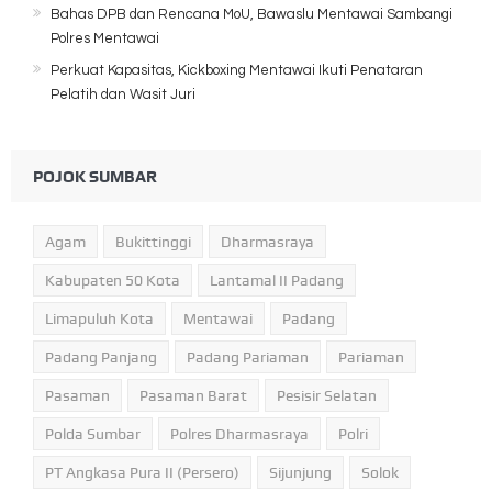
Bahas DPB dan Rencana MoU, Bawaslu Mentawai Sambangi
Polres Mentawai
Perkuat Kapasitas, Kickboxing Mentawai Ikuti Penataran
Pelatih dan Wasit Juri
POJOK SUMBAR
Agam
Bukittinggi
Dharmasraya
Kabupaten 50 Kota
Lantamal II Padang
Limapuluh Kota
Mentawai
Padang
Padang Panjang
Padang Pariaman
Pariaman
Pasaman
Pasaman Barat
Pesisir Selatan
Polda Sumbar
Polres Dharmasraya
Polri
PT Angkasa Pura II (Persero)
Sijunjung
Solok