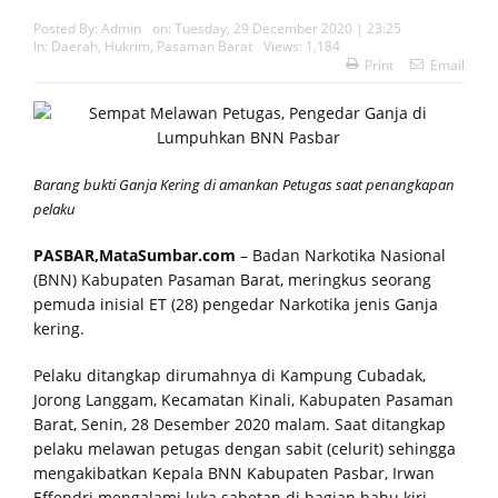
Posted By:
Admin
on:
Tuesday, 29 December 2020 | 23:25
In:
Daerah
,
Hukrim
,
Pasaman Barat
Views: 1,184
Print
Email
Barang bukti Ganja Kering di amankan Petugas saat penangkapan
pelaku
PASBAR,MataSumbar.com
– Badan Narkotika Nasional
(BNN) Kabupaten Pasaman Barat, meringkus seorang
pemuda inisial ET (28) pengedar Narkotika jenis Ganja
kering.
Pelaku ditangkap dirumahnya di Kampung Cubadak,
Jorong Langgam, Kecamatan Kinali, Kabupaten Pasaman
Barat, Senin, 28 Desember 2020 malam. Saat ditangkap
pelaku melawan petugas dengan sabit (celurit) sehingga
mengakibatkan Kepala BNN Kabupaten Pasbar, Irwan
Effendri mengalami luka sabetan di bagian bahu kiri.