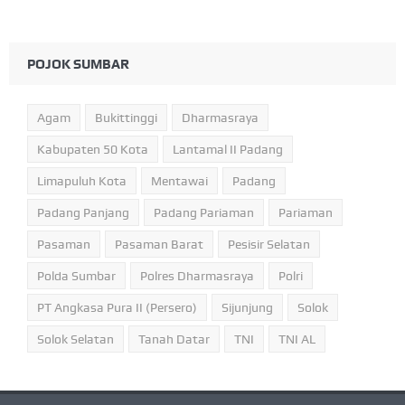
POJOK SUMBAR
Agam
Bukittinggi
Dharmasraya
Kabupaten 50 Kota
Lantamal II Padang
Limapuluh Kota
Mentawai
Padang
Padang Panjang
Padang Pariaman
Pariaman
Pasaman
Pasaman Barat
Pesisir Selatan
Polda Sumbar
Polres Dharmasraya
Polri
PT Angkasa Pura II (Persero)
Sijunjung
Solok
Solok Selatan
Tanah Datar
TNI
TNI AL