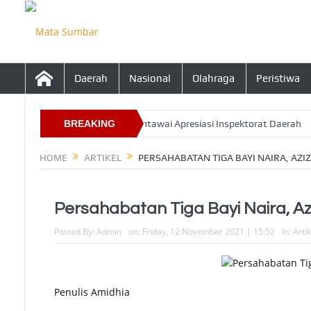
Daerah
Nasional
Olahraga
Peristiwa
ahun 2026, Ketua DPRD Mentawai Apresiasi Inspektorat Daerah
BREAKING
Ins
NEWS
HOME
ARTIKEL
PERSAHABATAN TIGA BAYI NAIRA, AZ
Persahabatan Tiga Bayi Naira, A
Posted By:
Admin
on:
Friday, 12 November 2021 | 15:52
In:
Arti
Penulis Amidhia