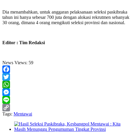
Dia menambahkan, untuk anggaran pelaksanaan seleksi paskibraka
tahun ini hanya sebesar 700 juta dengan alokasi rekrutmen sebanyak
30 orang, dimana 4 orang mengikuti seleksi provinsi dan nasional.
Editor : Tim Redaksi
News Views:
59
Facebook
Twitter
WhatsApp
Messenger
Line
Tags:
Mentawai
Copy
Link