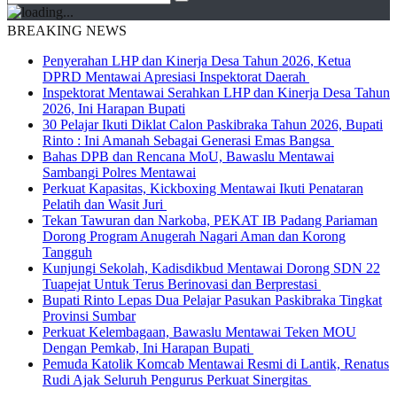
BREAKING NEWS
Penyerahan LHP dan Kinerja Desa Tahun 2026, Ketua
DPRD Mentawai Apresiasi Inspektorat Daerah
Inspektorat Mentawai Serahkan LHP dan Kinerja Desa Tahun
2026, Ini Harapan Bupati
30 Pelajar Ikuti Diklat Calon Paskibraka Tahun 2026, Bupati
Rinto : Ini Amanah Sebagai Generasi Emas Bangsa
Bahas DPB dan Rencana MoU, Bawaslu Mentawai
Sambangi Polres Mentawai
Perkuat Kapasitas, Kickboxing Mentawai Ikuti Penataran
Pelatih dan Wasit Juri
Tekan Tawuran dan Narkoba, PEKAT IB Padang Pariaman
Dorong Program Anugerah Nagari Aman dan Korong
Tangguh
Kunjungi Sekolah, Kadisdikbud Mentawai Dorong SDN 22
Tuapejat Untuk Terus Berinovasi dan Berprestasi
Bupati Rinto Lepas Dua Pelajar Pasukan Paskibraka Tingkat
Provinsi Sumbar
Perkuat Kelembagaan, Bawaslu Mentawai Teken MOU
Dengan Pemkab, Ini Harapan Bupati
Pemuda Katolik Komcab Mentawai Resmi di Lantik, Renatus
Rudi Ajak Seluruh Pengurus Perkuat Sinergitas