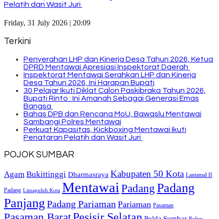
Pelatih dan Wasit Juri
Friday, 31 July 2026 | 20:09
Terkini
Penyerahan LHP dan Kinerja Desa Tahun 2026, Ketua
DPRD Mentawai Apresiasi Inspektorat Daerah
Inspektorat Mentawai Serahkan LHP dan Kinerja
Desa Tahun 2026, Ini Harapan Bupati
30 Pelajar Ikuti Diklat Calon Paskibraka Tahun 2026,
Bupati Rinto : Ini Amanah Sebagai Generasi Emas
Bangsa
Bahas DPB dan Rencana MoU, Bawaslu Mentawai
Sambangi Polres Mentawai
Perkuat Kapasitas, Kickboxing Mentawai Ikuti
Penataran Pelatih dan Wasit Juri
POJOK SUMBAR
Kabupaten 50 Kota
Bukittinggi
Agam
Dharmasraya
Lantamal II
Mentawai
Padang
Padang
Padang
Limapuluh Kota
Panjang
Padang Pariaman
Pariaman
Pasaman
Pasaman Barat
Pesisir Selatan
Polda Sumbar
Polres