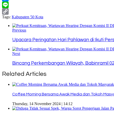
Messenger
Line
Tags:
Kabupaten 50 Kota
Copy
Link
Previous
Upacara Peringatan Hari Pahlawan di Ikuti Pe
Next
Bincang Perkembangan Wilayah, Babinramil 0
Related Articles
Coffee Morning Bersama Awak Media dan Tokoh Masya
Thursday, 14 November 2024 | 14:12