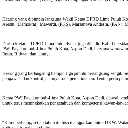
Hearing yang dipimpin langsung Wakil Ketua DPRD Lima Puluh Kota
Arestu, (Demokrat), Mawardi, (PKS), Marsanova Andesra, (PAN), M.Fa
Dari sekretariat DPRD Lima Puluh Kota, juga dihadiri Kabid Per
PWI Payakumbuh-Lima Puluh Kota, Aspon Dedi, bersama wartawan lain
Ihsan, Ridwan dan lainnya.
Hearing yang berlangsung hampir Tiga jam itu berlangsung sengit. Seb
pengawasi dan kontrol jalannya roda pemerintahan. Tentu, perlu p
Ketua PWI Payakumbuh-Lima Puluh Kota, Aspon Dedi, diawal pembic
untuk terus meningkatkan pengetahuan dan kompetensi kawan-kawa
“Kami berharap, setiap tahun itu bisa dianggarkan untuk UKW. Wala
kode etik jurnalis,” sebutnya.