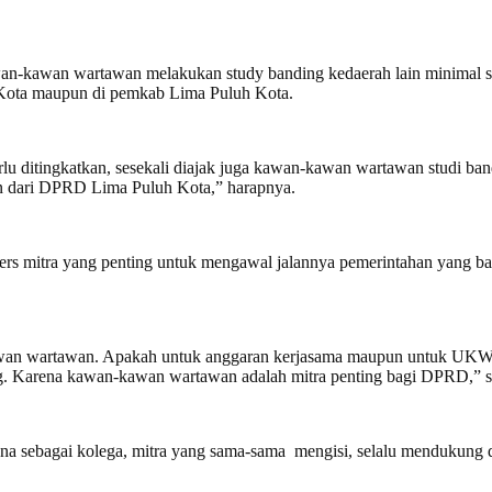
n-kawan wartawan melakukan study banding kedaerah lain minimal s
 Kota maupun di pemkab Lima Puluh Kota.
u ditingkatkan, sesekali diajak juga kawan-kawan wartawan studi ban
an dari DPRD Lima Puluh Kota,” harapnya.
rs mitra yang penting untuk mengawal jalannya pemerintahan yang bai
n wartawan. Apakah untuk anggaran kerjasama maupun untuk UKW se
ng. Karena kawan-kawan wartawan adalah mitra penting bagi DPRD,” 
ana sebagai kolega, mitra yang sama-sama mengisi, selalu mendukung