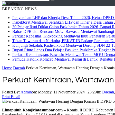
BREAKING NEWS
Penyerahan LHP dan Kinerja Desa Tahun 2026, Ketua DPRD M
Inspektorat Mentawai Serahkan LHP dan Kinerja Desa Tahun 2
30 Pelajar Ikuti Diklat Calon Paskibraka Tahun 2026, Bupati
Bahas DPB dan Rencana MoU, Bawaslu Mentawai Sambangi 
Perkuat Kapasitas, Kickboxing Mentawai Ikuti Penataran Pelat
Tekan Tawuran dan Narkoba, PEKAT IB Padang Pariaman Do
Kunjungi Sekolah, Kadisdikbud Mentawai Dorong SDN 22 Tuap
Bupati Rinto Lepas Dua Pelajar Pasukan Paskibraka Tingkat P
Perkuat Kelembagaan, Bawaslu Mentawai Teken MOU Dengan
Pemuda Katolik Komcab Mentawai Resmi di Lantik, Renatus R
Home
Daerah
Perkuat Kemitraan, Wartawan Hearing Dengan Komi
Perkuat Kemitraan, Wartawan
Posted By:
Admin
on:
Monday, 11 November 2024 | 23:29
In:
Daerah
Print
Email
Limapuluh Kota|Matasumbar.com
– Komisi II DPRD Kabupaten L
Payakumbuh, Senin (11/11), pagi di ruang rapat Komisi, gedung D