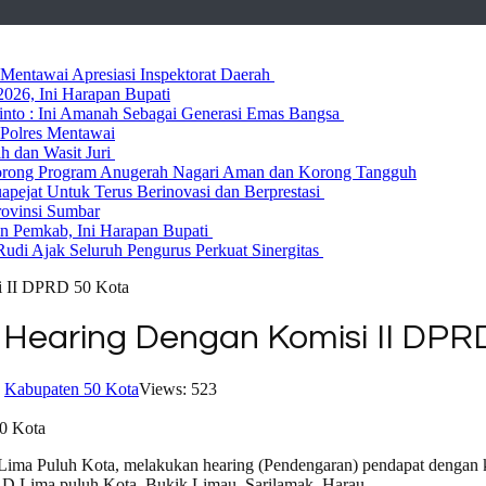
entawai Apresiasi Inspektorat Daerah
026, Ini Harapan Bupati
 Rinto : Ini Amanah Sebagai Generasi Emas Bangsa
Polres Mentawai
ih dan Wasit Juri
rong Program Anugerah Nagari Aman dan Korong Tangguh
ejat Untuk Terus Berinovasi dan Berprestasi
rovinsi Sumbar
 Pemkab, Ini Harapan Bupati
udi Ajak Seluruh Pengurus Perkuat Sinergitas
si II DPRD 50 Kota
 Hearing Dengan Komisi II DPR
,
Kabupaten 50 Kota
Views: 523
ima Puluh Kota, melakukan hearing (Pendengaran) pendapat dengan 
PRD Lima puluh Kota, Bukik Limau, Sarilamak, Harau.