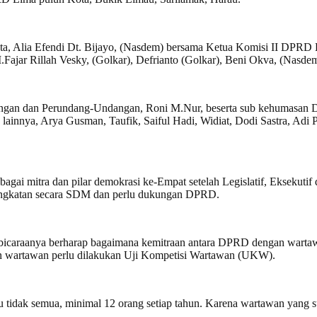
, Alia Efendi Dt. Bijayo, (Nasdem) bersama Ketua Komisi II DPRD 
jar Rillah Vesky, (Golkar), Defrianto (Golkar), Beni Okva, (Nasdem)
sidangan dan Perundang-Undangan, Roni M.Nur, beserta sub kehumas
nya, Arya Gusman, Taufik, Saiful Hadi, Widiat, Dodi Sastra, Adi Pak
agai mitra dan pilar demokrasi ke-Empat setelah Legislatif, Eksekutif
eningkatan secara SDM dan perlu dukungan DPRD.
araanya berharap bagaimana kemitraan antara DPRD dengan wartawan
n wartawan perlu dilakukan Uji Kompetisi Wartawan (UKW).
u tidak semua, minimal 12 orang setiap tahun. Karena wartawan yang 