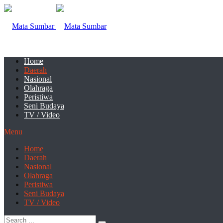
Home
Daerah
Nasional
Olahraga
Peristiwa
Seni Budaya
TV / Video
Menu
Home
Daerah
Nasional
Olahraga
Peristiwa
Seni Budaya
TV / Video