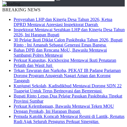
BREAKING NEWS
Penyerahan LHP dan Kinerja Desa Tahun 2026, Ketua
DPRD Mentawai Apresiasi Inspektorat Daerah
Inspektorat Mentawai Serahkan LHP dan Kinerja Desa Tahun
2026, Ini Harapan Bupati
30 Pelajar Ikuti Diklat Calon Paskibraka Tahun 2026, Bupati
Rinto : Ini Amanah Sebagai Generasi Emas Bangsa
Bahas DPB dan Rencana MoU, Bawaslu Mentawai
Sambangi Polres Mentawai
Perkuat Kapasitas, Kickboxing Mentawai Ikuti Penataran
Pelatih dan Wasit Juri
Tekan Tawuran dan Narkoba, PEKAT IB Padang Pariaman
Dorong Program Anugerah Nagari Aman dan Korong
Tangguh
Kunjungi Sekolah, Kadisdikbud Mentawai Dorong SDN 22
Tuapejat Untuk Terus Berinovasi dan Berprestasi
Bupati Rinto Lepas Dua Pelajar Pasukan Paskibraka Tingkat
Provinsi Sumbar
Perkuat Kelembagaan, Bawaslu Mentawai Teken MOU
Dengan Pemkab, Ini Harapan Bupati
Pemuda Katolik Komcab Mentawai Resmi di Lantik, Renatus
Rudi Ajak Seluruh Pengurus Perkuat Sinergitas