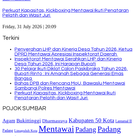
Perkuat Kapasitas, Kickboxing Mentawai Ikuti Penataran
Pelatih dan Wasit Juri
Friday, 31 July 2026 | 20:09
Terkini
Penyerahan LHP dan Kinerja Desa Tahun 2026, Ketua
DPRD Mentawai Apresiasi Inspektorat Daerah
Inspektorat Mentawai Serahkan LHP dan Kinerja
Desa Tahun 2026, Ini Harapan Bupati
30 Pelajar Ikuti Diklat Calon Paskibraka Tahun 2026,
Bupati Rinto : Ini Amanah Sebagai Generasi Emas
Bangsa
Bahas DPB dan Rencana MoU, Bawaslu Mentawai
Sambangi Polres Mentawai
Perkuat Kapasitas, Kickboxing Mentawai Ikuti
Penataran Pelatih dan Wasit Juri
POJOK SUMBAR
Kabupaten 50 Kota
Bukittinggi
Agam
Dharmasraya
Lantamal II
Mentawai
Padang
Padang
Padang
Limapuluh Kota