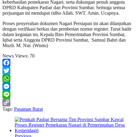
keberhasilan pemekaran Nagari, serta dukungan penuh anggota
DPRD Kabupaten Pasbar dan Provinsi Sumbar. Semoga semua
perjuangan ini mendapat ridho Allah. SWT. Amin. Ucapnya.
Proses penyerahan dokumen Nagari Persiapan ini akan dilanjutkan
dengan verifikasi berkas dan pemberian nomor register. Turut hadir
dalam kegiatan ini, Kepala Biro Pemerintahan Provinsi Sumbar,
Iqbal serta Anggota DPRD Provinsi Sumbar, Samsul Bahri dan
Muzli. M. Nur. (Wisnu)
News Views:
70
Facebook
Twitter
WhatsApp
Messenger
Line
Tags:
Pasaman Barat
Copy
Link
Previous