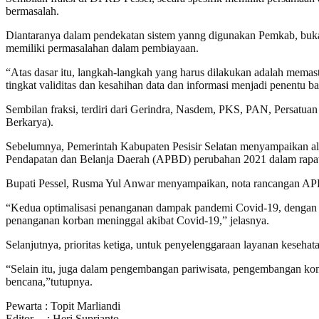
bermasalah.
Diantaranya dalam pendekatan sistem yanng digunakan Pemkab, bukan 
memiliki permasalahan dalam pembiayaan.
“Atas dasar itu, langkah-langkah yang harus dilakukan adalah memas
tingkat validitas dan kesahihan data dan informasi menjadi penentu ba
Sembilan fraksi, terdiri dari Gerindra, Nasdem, PKS, PAN, Persat
Berkarya).
Sebelumnya, Pemerintah Kabupaten Pesisir Selatan menyampaikan alok
Pendapatan dan Belanja Daerah (APBD) perubahan 2021 dalam rapa
Bupati Pessel, Rusma Yul Anwar menyampaikan, nota rancangan APB
“Kedua optimalisasi penanganan dampak pandemi Covid-19, dengan fo
penanganan korban meninggal akibat Covid-19,” jelasnya.
Selanjutnya, prioritas ketiga, untuk penyelenggaraan layanan keseha
“Selain itu, juga dalam pengembangan pariwisata, pengembangan ko
bencana,”tutupnya.
Pewarta : Topit Marliandi
Editor. : Heri Suprianto