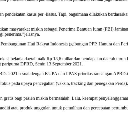
pendekatan kasus per -kasus. Tapi, bagaimana dilakukan berdasarkan s
tikan masyarakat miskin sebagai Penerima Bantuan Iuran (PBI) Jamina
gi penerima,”jelasnya.
uan Pembangunan Hati Rakyat Indonesia (gabungan PPP, Hanura dan Pe
asi belanja daerah naik Rp.18,6 miliar dan pendapatan daerah turun 
t paripurna DPRD, Senin 13 September 2021.
D- 2021 sesuai dengan KUPA dan PPAS prioritas rancangan APBD-tah
kus pada upaya pencegahan (vaksin, tracking dan penegakan Perda), 
tan gratis bagi pasien miskin bermasalah. Lalu, keempat penyelenggara
moditi atau produk unggulan untuk pemulihan dan percepatan pertum