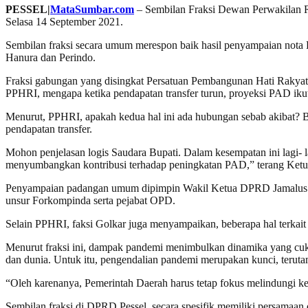
PESSEL|
MataSumbar.com
– Sembilan Fraksi Dewan Perwakilan 
Selasa 14 September 2021.
Sembilan fraksi secara umum merespon baik hasil penyampaian nota 
Hanura dan Perindo.
Fraksi gabungan yang disingkat Persatuan Pembangunan Hati Rakyat 
PPHRI, mengapa ketika pendapatan transfer turun, proyeksi PAD ikut
Menurut, PPHRI, apakah kedua hal ini ada hubungan sebab akibat? B
pendapatan transfer.
Mohon penjelasan logis Saudara Bupati. Dalam kesempatan ini lagi
menyumbangkan kontribusi terhadap peningkatan PAD,” terang Ketua
Penyampaian padangan umum dipimpin Wakil Ketua DPRD Jamalus Yati
unsur Forkompinda serta pejabat OPD.
Selain PPHRI, faksi Golkar juga menyampaikan, beberapa hal terkai
Menurut fraksi ini, dampak pandemi menimbulkan dinamika yang cuk
dan dunia. Untuk itu, pengendalian pandemi merupakan kunci, terut
“Oleh karenanya, Pemerintah Daerah harus tetap fokus melindungi k
Sembilan fraksi di DPRD Pessel, secara spesifik memiliki persamaan