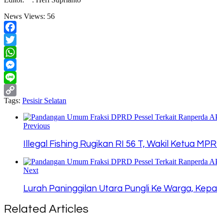
News Views:
56
Facebook
Twitter
WhatsApp
Messenger
Line
Tags:
Pesisir Selatan
Copy
Link
Previous
Illegal Fishing Rugikan RI 56 T, Wakil Ketua MP
Next
Lurah Paninggilan Utara Pungli Ke Warga, Ke
Related Articles