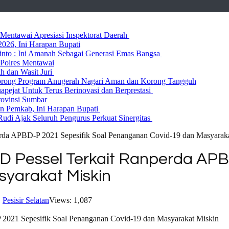
entawai Apresiasi Inspektorat Daerah
026, Ini Harapan Bupati
 Rinto : Ini Amanah Sebagai Generasi Emas Bangsa
Polres Mentawai
ih dan Wasit Juri
rong Program Anugerah Nagari Aman dan Korong Tangguh
ejat Untuk Terus Berinovasi dan Berprestasi
rovinsi Sumbar
 Pemkab, Ini Harapan Bupati
udi Ajak Seluruh Pengurus Perkuat Sinergitas
da APBD-P 2021 Sepesifik Soal Penanganan Covid-19 dan Masyaraka
Pessel Terkait Ranperda APBD
yarakat Miskin
,
Pesisir Selatan
Views: 1,087