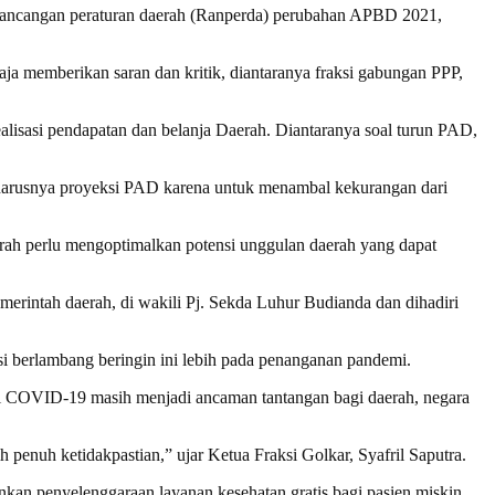
ancangan peraturan daerah (Ranperda) perubahan APBD 2021,
a memberikan saran dan kritik, diantaranya fraksi gabungan PPP,
lisasi pendapatan dan belanja Daerah. Diantaranya soal turun PAD,
seharusnya proyeksi PAD karena untuk menambal kekurangan dari
ah perlu mengoptimalkan potensi unggulan daerah yang dapat
intah daerah, di wakili Pj. Sekda Luhur Budianda dan dihadiri
i berlambang beringin ini lebih pada penanganan pandemi.
mi COVID-19 masih menjadi ancaman tantangan bagi daerah, negara
enuh ketidakpastian,” ujar Ketua Fraksi Golkar, Syafril Saputra.
kan penyelenggaraan layanan kesehatan gratis bagi pasien miskin