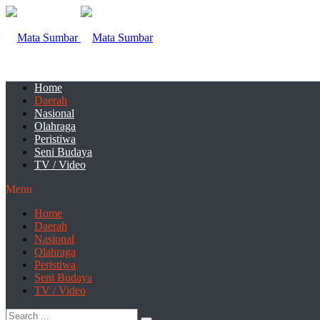
Home
Daerah
Nasional
Olahraga
Peristiwa
Seni Budaya
TV / Video
Menu
Home
Daerah
Nasional
Olahraga
Peristiwa
Seni Budaya
TV / Video