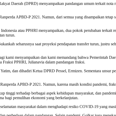
Rakyat Daerah (DPRD) menyampaikan pandangan umum terkait nota r
Ranperda APBD-P 2021. Namun, dari semua yang disampaikan tetap saj
Indonesia atau PPHRI menyampaikan, dua pokok perubahan terkait rea
an turun.
ukankah seharusnya saat proyeksi pendapatan transfer turun, justru 
- lagi kami menyampaikan dan kami memandang bahwa Pemerintah Daer
 Fraksi PPHRI, Julianavia dalam pandangan fraksi.
m, dan dihadiri Ketua DPRD Pessel, Ermizen. Sementara unsur pemer
t Ranperda APBD-P 2021. Namun, karena masih kondisi pandemi, fraks
up tinggi terhadap berbagai aspek kehidupan masyarakat, dan pande
ama bagi pemulihan ekonomi yang berkelanjutan.
eselamatan masyarakat dalam menghadapi resiko COVID-19 yang masih p
 dan perbedaan dalam pandangan. Selain pandemi, Golkar juga menekan