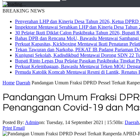
BREAKING NEWS
Penyerahan LHP dan Kinerja Desa Tahun 2026, Ketua DPRD M
Inspektorat Mentawai Serahkan LHP dan Kinerja Desa Tahun 2
30 Pelajar Ikuti Diklat Calon Paskibraka Tahun 2026, Bupati
Bahas DPB dan Rencana MoU, Bawaslu Mentawai Sambangi 
Perkuat Kapasitas, Kickboxing Mentawai Ikuti Penataran Pelat
Tekan Tawuran dan Narkoba, PEKAT IB Padang Pariaman Do
Kunjungi Sekolah, Kadisdikbud Mentawai Dorong SDN 22 Tuap
Bupati Rinto Lepas Dua Pelajar Pasukan Paskibraka Tingkat P
Perkuat Kelembagaan, Bawaslu Mentawai Teken MOU Dengan
Pemuda Katolik Komcab Mentawai Resmi di Lantik, Renatus R
Home
Daerah
Pandangan Umum Fraksi DPRD Pessel Terkait Ranper
Pandangan Umum Fraksi DPRD 
Penanganan Covid-19 dan Mas
Posted By:
Admin
on:
Tuesday, 14 September 2021 | 15:50
In:
Daerah
Print
Email