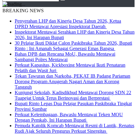
BREAKING NEWS
Penyerahan LHP dan Kinerja Desa Tahun 2026, Ketua
DPRD Mentawai Apresiasi Inspektorat Daerah
Inspektorat Mentawai Serahkan LHP dan Kinerja Desa Tahun
2026, Ini Harapan Bupati
30 Pelajar Ikuti Diklat Calon Paskibraka Tahun 2026, Bupati
Rinto : Ini Amanah Sebagai Generasi Emas Bangsa
Bahas DPB dan Rencana MoU, Bawaslu Mentawai
Sambangi Polres Mentawai
Perkuat Kapasitas, Kickboxing Mentawai Ikuti Penataran
Pelatih dan Wasit Juri
Tekan Tawuran dan Narkoba, PEKAT IB Padang Pariaman
Dorong Program Anugerah Nagari Aman dan Korong
Tangguh
Kunjungi Sekolah, Kadisdikbud Mentawai Dorong SDN 22
Tuapejat Untuk Terus Berinovasi dan Berprestasi
Bupati Rinto Lepas Dua Pelajar Pasukan Paskibraka Tingkat
Provinsi Sumbar
Perkuat Kelembagaan, Bawaslu Mentawai Teken MOU
Dengan Pemkab, Ini Harapan Bupati
Pemuda Katolik Komcab Mentawai Resmi di Lantik, Renatus
Rudi Ajak Seluruh Pengurus Perkuat Sinergitas