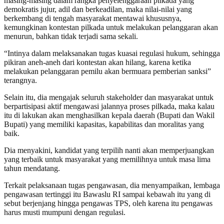
masing-masing dalam rangka penyelenggaraan pilkada yang
demokratis jujur, adil dan berkeadilan, maka nilai-nilai yang
berkembang di tengah masyarakat mentawai khususnya,
kemungkinan kontestan pilkada untuk melakukan pelanggaran akan
menurun, bahkan tidak terjadi sama sekali.
“Intinya dalam melaksanakan tugas kuasai regulasi hukum, sehingga
pikiran aneh-aneh dari kontestan akan hilang, karena ketika
melakukan pelanggaran pemilu akan bermuara pemberian sanksi”
terangnya.
Selain itu, dia mengajak seluruh stakeholder dan masyarakat untuk
berpartisipasi aktif mengawasi jalannya proses pilkada, maka kalau
itu di lakukan akan menghasilkan kepala daerah (Bupati dan Wakil
Bupati) yang memiliki kapasitas, kapabilitas dan moralitas yang
baik.
Dia menyakini, kandidat yang terpilih nanti akan memperjuangkan
yang terbaik untuk masyarakat yang memilihnya untuk masa lima
tahun mendatang.
Terkait pelaksanaan tugas pengawasan, dia menyampaikan, lembaga
pengawasan tertinggi itu Bawaslu RI sampai kebawah itu yang di
sebut berjenjang hingga pengawas TPS, oleh karena itu pengawas
harus musti mumpuni dengan regulasi.