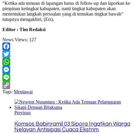
“Ketika ada temuan di lapangan harus di follow-up dan laporkan ke
pimpinan ketingkat kabupaten, nanti tingkat kabupaten akan
menentukan langkah persoalan yang di temukan tingkat bawah”
tutupnya mengakhiri, (Ers).
Editor : Tim Redaksi
News Views:
127
Facebook
Twitter
WhatsApp
Messenger
Line
Tags:
Mentawai
Copy
Link
Previous
Komsos Babinramil 03 Sipora Ingatkan Warga
Nelayan Antisipasi Cuaca Ekstrim