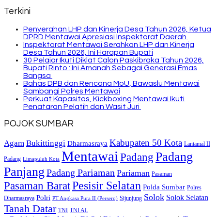
Terkini
Penyerahan LHP dan Kinerja Desa Tahun 2026, Ketua
DPRD Mentawai Apresiasi Inspektorat Daerah
Inspektorat Mentawai Serahkan LHP dan Kinerja
Desa Tahun 2026, Ini Harapan Bupati
30 Pelajar Ikuti Diklat Calon Paskibraka Tahun 2026,
Bupati Rinto : Ini Amanah Sebagai Generasi Emas
Bangsa
Bahas DPB dan Rencana MoU, Bawaslu Mentawai
Sambangi Polres Mentawai
Perkuat Kapasitas, Kickboxing Mentawai Ikuti
Penataran Pelatih dan Wasit Juri
POJOK SUMBAR
Kabupaten 50 Kota
Bukittinggi
Agam
Dharmasraya
Lantamal II
Mentawai
Padang
Padang
Padang
Limapuluh Kota
Panjang
Padang Pariaman
Pariaman
Pasaman
Pasaman Barat
Pesisir Selatan
Polda Sumbar
Polres
Solok
Solok Selatan
Polri
Dharmasraya
Sijunjung
PT Angkasa Pura II (Persero)
Tanah Datar
TNI
TNI AL