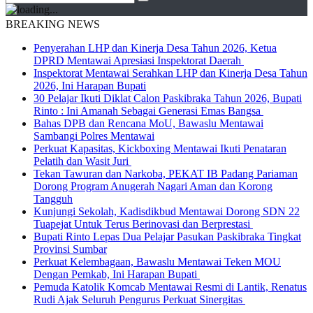
BREAKING NEWS
Penyerahan LHP dan Kinerja Desa Tahun 2026, Ketua
DPRD Mentawai Apresiasi Inspektorat Daerah
Inspektorat Mentawai Serahkan LHP dan Kinerja Desa Tahun
2026, Ini Harapan Bupati
30 Pelajar Ikuti Diklat Calon Paskibraka Tahun 2026, Bupati
Rinto : Ini Amanah Sebagai Generasi Emas Bangsa
Bahas DPB dan Rencana MoU, Bawaslu Mentawai
Sambangi Polres Mentawai
Perkuat Kapasitas, Kickboxing Mentawai Ikuti Penataran
Pelatih dan Wasit Juri
Tekan Tawuran dan Narkoba, PEKAT IB Padang Pariaman
Dorong Program Anugerah Nagari Aman dan Korong
Tangguh
Kunjungi Sekolah, Kadisdikbud Mentawai Dorong SDN 22
Tuapejat Untuk Terus Berinovasi dan Berprestasi
Bupati Rinto Lepas Dua Pelajar Pasukan Paskibraka Tingkat
Provinsi Sumbar
Perkuat Kelembagaan, Bawaslu Mentawai Teken MOU
Dengan Pemkab, Ini Harapan Bupati
Pemuda Katolik Komcab Mentawai Resmi di Lantik, Renatus
Rudi Ajak Seluruh Pengurus Perkuat Sinergitas