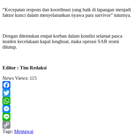
“Kecepatan respons dan koordinasi yang baik di lapangan menjadi
faktor kunci dalam menyelamatkan nyawa para survivor” tuturnya.
Dengan ditemukan empat korban dalam kondisi selamat pasca
insiden kecelakaan kapal longboat, maka operasi SAR resmi
ditutup.
Editor : Tim Redaksi
News Views:
115
Facebook
Twitter
WhatsApp
Messenger
Line
Tags:
Mentawai
Copy