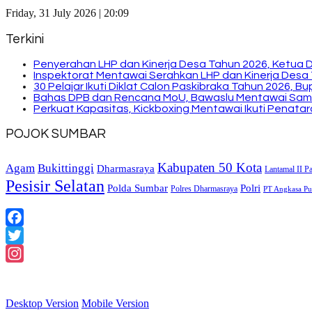
Friday, 31 July 2026 | 20:09
Terkini
Penyerahan LHP dan Kinerja Desa Tahun 2026, Ketua 
Inspektorat Mentawai Serahkan LHP dan Kinerja Desa 
30 Pelajar Ikuti Diklat Calon Paskibraka Tahun 2026, 
Bahas DPB dan Rencana MoU, Bawaslu Mentawai Sam
Perkuat Kapasitas, Kickboxing Mentawai Ikuti Penatara
POJOK SUMBAR
Kabupaten 50 Kota
Bukittinggi
Agam
Dharmasraya
Lantamal II P
Pesisir Selatan
Polda Sumbar
Polri
Polres Dharmasraya
PT Angkasa Pur
Facebook
Twitter
Instagram
Desktop Version
Mobile Version