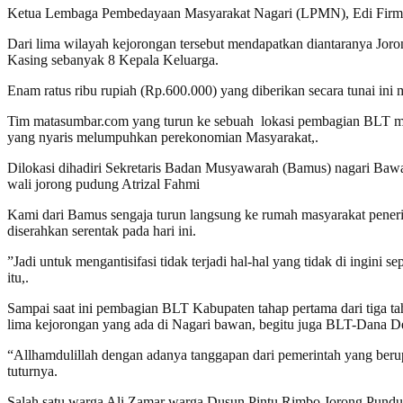
Ketua Lembaga Pembedayaan Masyarakat Nagari (LPMN), Edi Firman
Dari lima wilayah kejorongan tersebut mendapatkan diantaranya J
Kasing sebanyak 8 Kepala Keluarga.
Enam ratus ribu rupiah (Rp.600.000) yang diberikan secara tunai ini 
Tim matasumbar.com yang turun ke sebuah lokasi pembagian BLT me
yang nyaris melumpuhkan perekonomian Masyarakat,.
Dilokasi dihadiri Sekretaris Badan Musyawarah (Bamus) nagari Ba
wali jorong pudung Atrizal Fahmi
Kami dari Bamus sengaja turun langsung ke rumah masyarakat peneri
diserahkan serentak pada hari ini.
”Jadi untuk mengantisifasi tidak terjadi hal-hal yang tidak di ingini
itu,.
Sampai saat ini pembagian BLT Kabupaten tahap pertama dari tiga taha
lima kejorongan yang ada di Nagari bawan, begitu juga BLT-Dana Des
“Allhamdulillah dengan adanya tanggapan dari pemerintah yang berup
tuturnya.
Salah satu warga Ali Zamar warga Dusun Pintu Rimbo Jorong Punduna