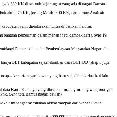
yak 389 KK di seluruh kejorongan yang ada di nagari Bawan.
buk alung 79 KK, jorong Malabur 90 KK, dan jorong Anak air
kabupaten yang diperkirakan tuntas di bagikan hari ini.
ng bantuan pemerintah dalam menanggapi dampak dari Covid-19
memidangi Pemerintahan dan Pemberdayaan Masyarakat Nagari dan
ak hanya BLT kabupaten saja,melainkan dana BLT-DD tahap ll juga
ucap sekretaris nagari bawan yang baru saja dilantik dua hari lalu
uai data Kartu Keluarga yang diusulkan masing-masing wali jorong di
ul Pnk. (Anggota Bamus nagari bawan)
ir-akhir ini sangat memilukan akibat dampak dari wabah Covid”
iasanya, semoga uang yang Rp.600.000 ini dapat dipergunakan untuk