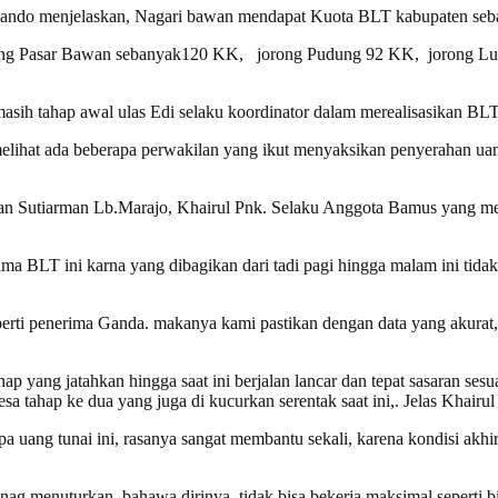
do menjelaskan, Nagari bawan mendapat Kuota BLT kabupaten seban
orong Pasar Bawan sebanyak120 KK, jorong Pudung 92 KK, jorong Lu
masih tahap awal ulas Edi selaku koordinator dalam merealisasikan BLT 
lihat ada beberapa perwakilan yang ikut menyaksikan penyerahan ua
wan Sutiarman Lb.Marajo, Khairul Pnk. Selaku Anggota Bamus yang 
ma BLT ini karna yang dibagikan dari tadi pagi hingga malam ini tid
 seperti penerima Ganda. makanya kami pastikan dengan data yang akurat, 
p yang jatahkan hingga saat ini berjalan lancar dan tepat sasaran ses
a tahap ke dua yang juga di kucurkan serentak saat ini,. Jelas Khair
a uang tunai ini, rasanya sangat membantu sekali, karena kondisi akh
g menuturkan, bahawa dirinya tidak bisa bekerja maksimal seperti b