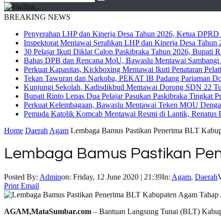
BREAKING NEWS
Penyerahan LHP dan Kinerja Desa Tahun 2026, Ketua DPRD M
Inspektorat Mentawai Serahkan LHP dan Kinerja Desa Tahun 2
30 Pelajar Ikuti Diklat Calon Paskibraka Tahun 2026, Bupati
Bahas DPB dan Rencana MoU, Bawaslu Mentawai Sambangi 
Perkuat Kapasitas, Kickboxing Mentawai Ikuti Penataran Pelat
Tekan Tawuran dan Narkoba, PEKAT IB Padang Pariaman Do
Kunjungi Sekolah, Kadisdikbud Mentawai Dorong SDN 22 Tuap
Bupati Rinto Lepas Dua Pelajar Pasukan Paskibraka Tingkat P
Perkuat Kelembagaan, Bawaslu Mentawai Teken MOU Dengan
Pemuda Katolik Komcab Mentawai Resmi di Lantik, Renatus R
Home
Daerah
Agam
Lembaga Bamus Pastikan Penerima BLT Kabup
Lembaga Bamus Pastikan Pen
Posted By:
Admin
on:
Friday, 12 June 2020 | 21:39
In:
Agam
,
Daerah
V
Print
Email
AGAM,MataSumbar.com
– Bantuan Langsung Tunai (BLT) Kabup