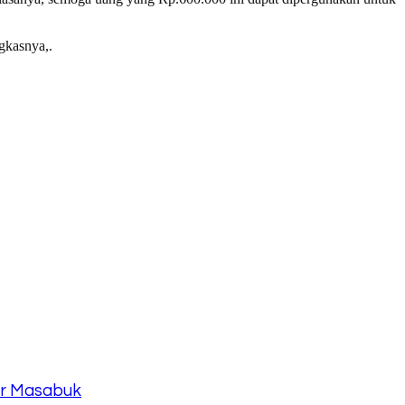
gkasnya,.
ar Masabuk