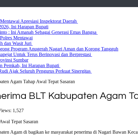
entawai Apresiasi Inspektorat Daerah
026, Ini Harapan Bupati
 Rinto : Ini Amanah Sebagai Generasi Emas Bangsa
Polres Mentawai
ih dan Wasit Juri
rong Program Anugerah Nagari Aman dan Korong Tangguh
ejat Untuk Terus Berinovasi dan Berprestasi
rovinsi Sumbar
 Pemkab, Ini Harapan Bupati
udi Ajak Seluruh Pengurus Perkuat Sinergitas
aten Agam Tahap Awal Tepat Sasaran
erima BLT Kabupaten Agam Ta
iews: 1,527
aten Agam di bagikan ke masyarakat penerima di Nagari Bawan Kec