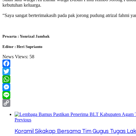
kebutuhan keluarga.
“Saya sangat berterimakasih pada pak jorong pudung atrizal fahmi y
Pewarta : Yonrizal Jambak
Editor : Heri Suprianto
News Views:
58
Facebook
Twitter
WhatsApp
Messenger
Line
Copy
Link
Previous
Koramil Sikakap Bersama Tim Gugus Tugas Lak