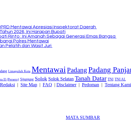
DPRD Mentawai Apresiasi Inspektorat Daerah
Tahun 2026, Ini Harapan Bupati
Bupati Rinto : Ini Amanah Sebagai Generasi Emas Bangsa
bangi Polres Mentawai
n Pelatih dan Wasit Juri
Mentawai
Padang Panja
Padang
adang
Limapuluh Kota
Tanah Datar
Solok
Solok Selatan
Sijunjung
TNI
TNI AL
a II (Persero)
Redaksi
|
Site Map
|
FAQ
|
Disclaimer
|
Pedoman
|
Tentang Kami
2018 Powered By
MATA SUMBAR