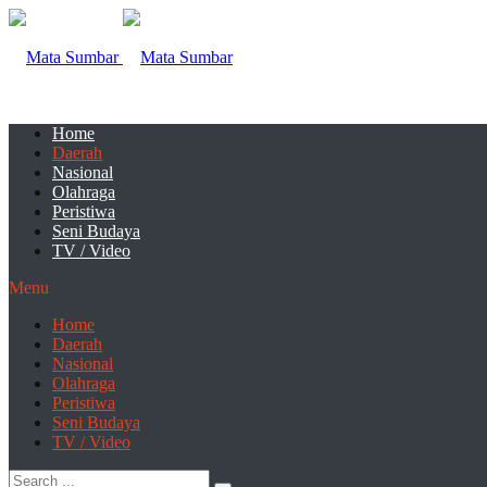
Home
Daerah
Nasional
Olahraga
Peristiwa
Seni Budaya
TV / Video
Menu
Home
Daerah
Nasional
Olahraga
Peristiwa
Seni Budaya
TV / Video