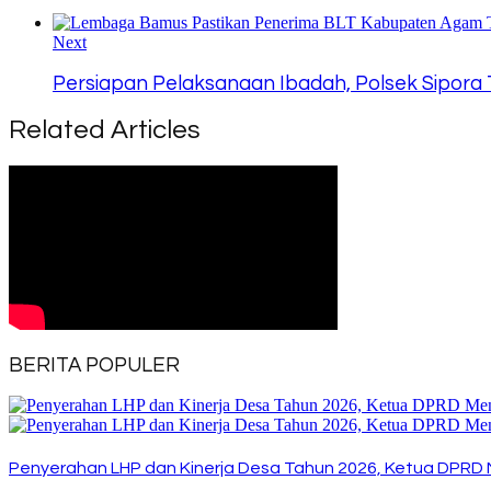
Next
Persiapan Pelaksanaan Ibadah, Polsek Sipora T
Related Articles
BERITA POPULER
Penyerahan LHP dan Kinerja Desa Tahun 2026, Ketua DPRD 