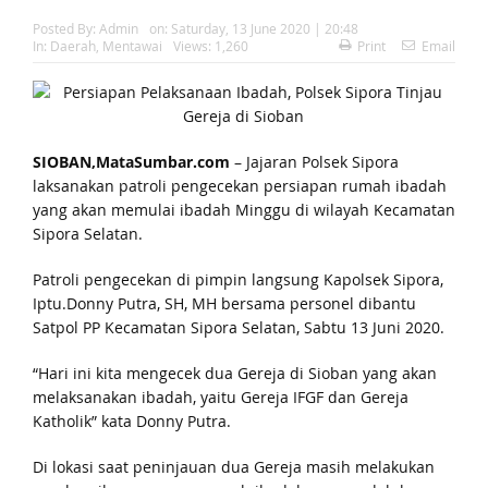
Posted By:
Admin
on:
Saturday, 13 June 2020 | 20:48
In:
Daerah
,
Mentawai
Views: 1,260
Print
Email
SIOBAN,MataSumbar.com
– Jajaran Polsek Sipora
laksanakan patroli pengecekan persiapan rumah ibadah
yang akan memulai ibadah Minggu di wilayah Kecamatan
Sipora Selatan.
Patroli pengecekan di pimpin langsung Kapolsek Sipora,
Iptu.Donny Putra, SH, MH bersama personel dibantu
Satpol PP Kecamatan Sipora Selatan, Sabtu 13 Juni 2020.
“Hari ini kita mengecek dua Gereja di Sioban yang akan
melaksanakan ibadah, yaitu Gereja IFGF dan Gereja
Katholik” kata Donny Putra.
Di lokasi saat peninjauan dua Gereja masih melakukan