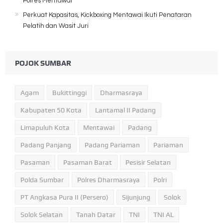
Polres Mentawai
Perkuat Kapasitas, Kickboxing Mentawai Ikuti Penataran
Pelatih dan Wasit Juri
POJOK SUMBAR
Agam
Bukittinggi
Dharmasraya
Kabupaten 50 Kota
Lantamal II Padang
Limapuluh Kota
Mentawai
Padang
Padang Panjang
Padang Pariaman
Pariaman
Pasaman
Pasaman Barat
Pesisir Selatan
Polda Sumbar
Polres Dharmasraya
Polri
PT Angkasa Pura II (Persero)
Sijunjung
Solok
Solok Selatan
Tanah Datar
TNI
TNI AL