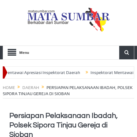
Menu
entawai Apresiasi Inspektorat Daerah
Inspektorat Mentawai Serah
udi Ajak Seluruh Pengurus Perkuat Sinergitas
HOME
DAERAH
PERSIAPAN PELAKSANAAN IBADAH, POLSEK
SIPORA TINJAU GEREJA DI SIOBAN
Persiapan Pelaksanaan Ibadah,
Polsek Sipora Tinjau Gereja di
Sioban