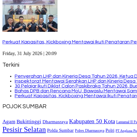
Perkuat Kapasitas, Kickboxing Mentawai Ikuti Penataran Pel
Friday, 31 July 2026 | 20:09
Terkini
Penyerahan LHP dan Kinerja Desa Tahun 2026, Ketua 
Inspektorat Mentawai Serahkan LHP dan Kinerja Desa 
30 Pelajar Ikuti Diklat Calon Paskibraka Tahun 2026, 
Bahas DPB dan Rencana MoU, Bawaslu Mentawai Sam
Perkuat Kapasitas, Kickboxing Mentawai Ikuti Penatara
POJOK SUMBAR
Kabupaten 50 Kota
Bukittinggi
Agam
Dharmasraya
Lantamal II P
Pesisir Selatan
Polda Sumbar
Polri
Polres Dharmasraya
PT Angkasa Pur