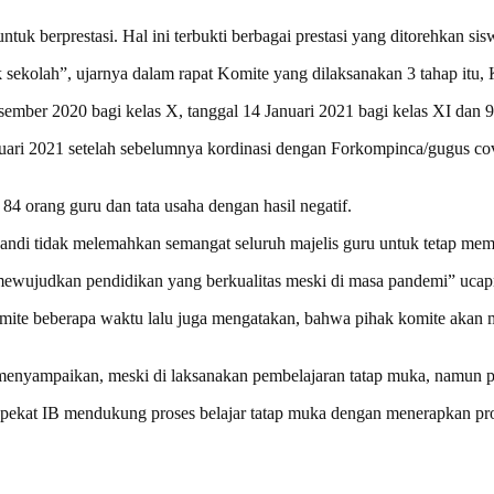
tuk berprestasi. Hal ini terbukti berbagai prestasi yang ditorehkan s
ekolah”, ujarnya dalam rapat Komite yang dilaksanakan 3 tahap itu, 
sember 2020 bagi kelas X, tanggal 14 Januari 2021 bagi kelas XI dan 9 
anuari 2021 setelah sebelumnya kordinasi dengan Forkompinca/gugus c
84 orang guru dan tata usaha dengan hasil negatif.
andi tidak melemahkan semangat seluruh majelis guru untuk tetap memb
k mewujudkan pendidikan yang berkualitas meski di masa pandemi” ucap
ite beberapa waktu lalu juga mengatakan, bahwa pihak komite akan
enyampaikan, meski di laksanakan pembelajaran tatap muka, namun pi
 pekat IB mendukung proses belajar tatap muka dengan menerapkan prok