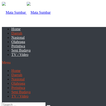
Home
Daerah
Nasional
Olahraga
Peristiwa
Seni Budaya
TV / Video
Menu
Home
Daerah
Nasional
Olahraga
Peristiwa
Seni Budaya
TV / Video