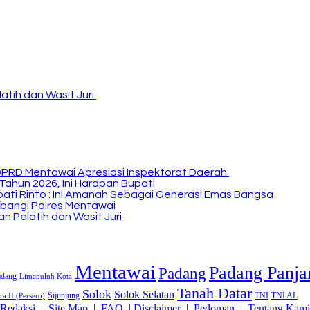
atih dan Wasit Juri
DPRD Mentawai Apresiasi Inspektorat Daerah
Tahun 2026, Ini Harapan Bupati
Bupati Rinto : Ini Amanah Sebagai Generasi Emas Bangsa
bangi Polres Mentawai
n Pelatih dan Wasit Juri
Mentawai
Padang Panja
Padang
adang
Limapuluh Kota
Tanah Datar
Solok
Solok Selatan
Sijunjung
TNI
TNI AL
a II (Persero)
Redaksi
|
Site Map
|
FAQ
|
Disclaimer
|
Pedoman
|
Tentang Kami