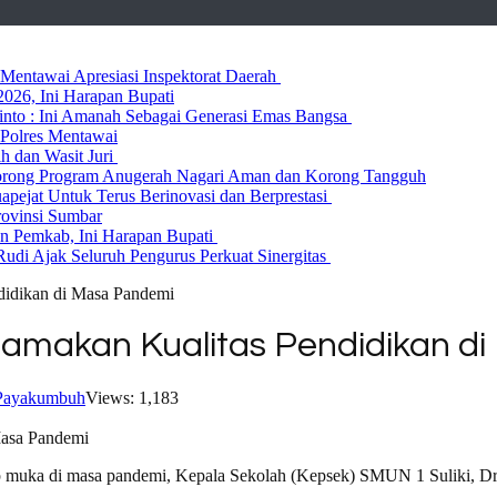
entawai Apresiasi Inspektorat Daerah
026, Ini Harapan Bupati
 Rinto : Ini Amanah Sebagai Generasi Emas Bangsa
Polres Mentawai
ih dan Wasit Juri
rong Program Anugerah Nagari Aman dan Korong Tangguh
ejat Untuk Terus Berinovasi dan Berprestasi
rovinsi Sumbar
 Pemkab, Ini Harapan Bupati
udi Ajak Seluruh Pengurus Perkuat Sinergitas
didikan di Masa Pandemi
tamakan Kualitas Pendidikan d
Payakumbuh
Views: 1,183
ap muka di masa pandemi, Kepala Sekolah (Kepsek) SMUN 1 Suliki, Dr