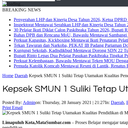
BREAKING NEWS
Penyerahan LHP dan Kinerja Desa Tahun 2026, Ketua DPRD M
Inspektorat Mentawai Serahkan LHP dan Kinerja Desa Tahun 2
30 Pelajar Ikuti Diklat Calon Paskibraka Tahun 2026, Bupati
Bahas DPB dan Rencana MoU, Bawaslu Mentawai Sambangi 
Perkuat Kapasitas, Kickboxing Mentawai Ikuti Penataran Pelat
Tekan Tawuran dan Narkoba, PEKAT IB Padang Pariaman Do
Kunjungi Sekolah, Kadisdikbud Mentawai Dorong SDN 22 Tuap
Bupati Rinto Lepas Dua Pelajar Pasukan Paskibraka Tingkat P
Perkuat Kelembagaan, Bawaslu Mentawai Teken MOU Dengan
Pemuda Katolik Komcab Mentawai Resmi di Lantik, Renatus R
Home
Daerah
Kepsek SMUN 1 Suliki Tetap Utamakan Kualitas Pen
Kepsek SMUN 1 Suliki Tetap U
Posted By:
Admin
on:
Thursday, 28 January 2021 | 21:27
In:
Daerah
,
Print
Email
Limapuluh Kota,MataSumbar.com
– Proses Belajar mengajar tat
pendidikan.