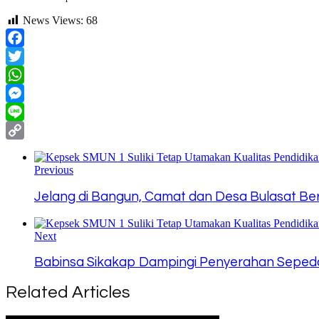
News Views:
68
Facebook
Twitter
WhatsApp
Messenger
Line
Copy
Link
Previous
Jelang di Bangun, Camat dan Desa Bulasat Be
Next
Babinsa Sikakap Dampingi Penyerahan Seped
Related Articles