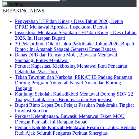
BREAKING NEWS
Penyerahan LHP dan Kinerja Desa Tahun 2026, Ketua
DPRD Mentawai Apresiasi Inspektorat Daerah
Inspektorat Mentawai Serahkan LHP dan Kinerja Desa Tahun
2026, Ini Harapan Bupati
30 Pelajar Ikuti Diklat Calon Paskibraka Tahun 2026, Bupati
Rinto : Ini Amanah Sebagai Generasi Emas Bangsa
Bahas DPB dan Rencana MoU, Bawaslu Mentawai
Sambangi Polres Mentawai
Perkuat Kapasitas, Kickboxing Mentawai Ikuti Penataran
Pelatih dan Wasit Juri
Tekan Tawuran dan Narkoba, PEKAT IB Padang Pariaman
Dorong Program Anugerah Nagari Aman dan Korong
Tangguh
Kunjungi Sekolah, Kadisdikbud Mentawai Dorong SDN 22
Tuapejat Untuk Terus Berinovasi dan Berprestasi
Bupati Rinto Lepas Dua Pelajar Pasukan Paskibraka Tingkat
Provinsi Sumbar
Perkuat Kelembagaan, Bawaslu Mentawai Teken MOU
Dengan Pemkab, Ini Harapan Bupati
Pemuda Katolik Komcab Mentawai Resmi di Lantik, Renatus
Rudi Ajak Seluruh Pengurus Perkuat Sinergitas