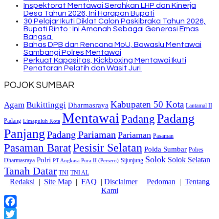
Inspektorat Mentawai Serahkan LHP dan Kinerja
Desa Tahun 2026, Ini Harapan Bupati
30 Pelajar Ikuti Diklat Calon Paskibraka Tahun 2026,
Bupati Rinto : Ini Amanah Sebagai Generasi Emas
Bangsa
Bahas DPB dan Rencana MoU, Bawaslu Mentawai
Sambangi Polres Mentawai
Perkuat Kapasitas, Kickboxing Mentawai Ikuti
Penataran Pelatih dan Wasit Juri
POJOK SUMBAR
Kabupaten 50 Kota
Bukittinggi
Agam
Dharmasraya
Lantamal II
Mentawai
Padang
Padang
Padang
Limapuluh Kota
Panjang
Padang Pariaman
Pariaman
Pasaman
Pasaman Barat
Pesisir Selatan
Polda Sumbar
Polres
Solok
Solok Selatan
Polri
Dharmasraya
Sijunjung
PT Angkasa Pura II (Persero)
Tanah Datar
TNI
TNI AL
Redaksi
|
Site Map
|
FAQ
|
Disclaimer
|
Pedoman
|
Tentang
Kami
Facebook