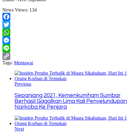
News Views:
134
Facebook
Twitter
WhatsApp
Messenger
Line
Tags:
Mentawai
Copy
Link
Previous
Sepanjang 2021, Kemenkumham Sumbar
Berhasil Gagalkan Lima Kali Penyelundupan
Narkoba Ke Penjara
Next