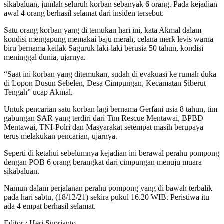
sikabaluan, jumlah seluruh korban sebanyak 6 orang. Pada kejadian
awal 4 orang berhasil selamat dari insiden tersebut.
Satu orang korban yang di temukan hari ini, kata Akmal dalam
kondisi mengapung memakai baju merah, celana merk levis warna
biru bernama keilak Saguruk laki-laki berusia 50 tahun, kondisi
meninggal dunia, ujarnya.
“Saat ini korban yang ditemukan, sudah di evakuasi ke rumah duka
di Lopon Dusun Sebelen, Desa Cimpungan, Kecamatan Siberut
Tengah” ucap Akmal.
Untuk pencarian satu korban lagi bernama Gerfani usia 8 tahun, tim
gabungan SAR yang terdiri dari Tim Rescue Mentawai, BPBD
Mentawai, TNI-Polri dan Masyarakat setempat masih berupaya
terus melakukan pencarian, ujarnya.
Seperti di ketahui sebelumnya kejadian ini berawal perahu pompong
dengan POB 6 orang berangkat dari cimpungan menuju muara
sikabaluan.
Namun dalam perjalanan perahu pompong yang di bawah terbalik
pada hari sabtu, (18/12/21) sekira pukul 16.20 WIB. Peristiwa itu
ada 4 empat berhasil selamat.
Editor : Heri Suprianto