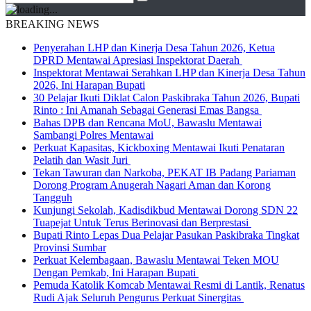
BREAKING NEWS
Penyerahan LHP dan Kinerja Desa Tahun 2026, Ketua
DPRD Mentawai Apresiasi Inspektorat Daerah
Inspektorat Mentawai Serahkan LHP dan Kinerja Desa Tahun
2026, Ini Harapan Bupati
30 Pelajar Ikuti Diklat Calon Paskibraka Tahun 2026, Bupati
Rinto : Ini Amanah Sebagai Generasi Emas Bangsa
Bahas DPB dan Rencana MoU, Bawaslu Mentawai
Sambangi Polres Mentawai
Perkuat Kapasitas, Kickboxing Mentawai Ikuti Penataran
Pelatih dan Wasit Juri
Tekan Tawuran dan Narkoba, PEKAT IB Padang Pariaman
Dorong Program Anugerah Nagari Aman dan Korong
Tangguh
Kunjungi Sekolah, Kadisdikbud Mentawai Dorong SDN 22
Tuapejat Untuk Terus Berinovasi dan Berprestasi
Bupati Rinto Lepas Dua Pelajar Pasukan Paskibraka Tingkat
Provinsi Sumbar
Perkuat Kelembagaan, Bawaslu Mentawai Teken MOU
Dengan Pemkab, Ini Harapan Bupati
Pemuda Katolik Komcab Mentawai Resmi di Lantik, Renatus
Rudi Ajak Seluruh Pengurus Perkuat Sinergitas