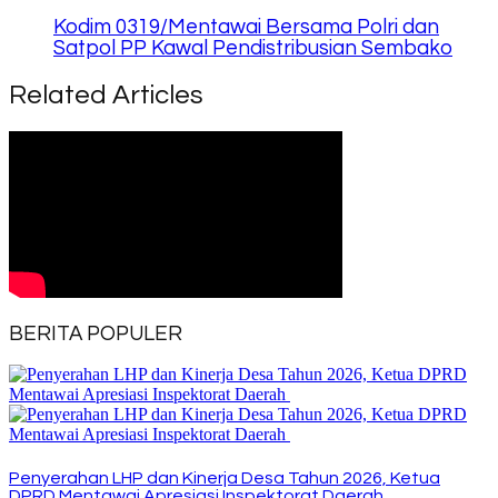
Kodim 0319/Mentawai Bersama Polri dan
Satpol PP Kawal Pendistribusian Sembako
Related Articles
BERITA POPULER
Penyerahan LHP dan Kinerja Desa Tahun 2026, Ketua
DPRD Mentawai Apresiasi Inspektorat Daerah