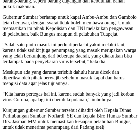
barang-barang, seperti barang dagangan dan kebutuhan bahan
pokok makanan.
Gubernur Sumbar berharap untuk kapal Ambu-Ambu dan Gambolo
tetap berlayar, dengan syarat tidak boleh membawa orang. Untuk
memastikan itu pihak Kepolisian dan TNI melakukan pengawasan
di pelabuhan, baik Bungus maupun di pelabuhan Tuapejat.
“Salah satu pintu masuk ini perlu diperketat yakni melalui laut,
karena tidak sedikit juga penumpang yang masuk merupakan warga
yang telah berkunjung dari beberapa daerah, yang ditakutkan bisa
terdampak pada penyebaran virus tersebut,” kata dia
Meskipun ada yang darurat terlebih dahulu harus dicek dan
diperiksa oleh pihak berwajib sebelum masuk kapal dan harus
mengisi data agar jelas tujuannya.
“Kita harus pertegas hal ini, karena sudah banyak yang jadi korban
virus Corona, apalagi ini daerah kepulauan,” imbuhnya.
Kunjungan gubernur Sumbar tersebut dihadiri oleh Kepala Dinas
Perhubungan Sumbar Nofiardi, SE dan kepala Biro Humas Sumbar
Drs. Jasman MM untuk memastikan kesiapan pelabuhan Bungus,
untuk tidak menerima penumpang dari Padang
.(rel)
.