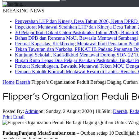
BREAKING NEWS
Penyerahan LHP dan Kinerja Desa Tahun 2026, Ketua DPRD M
Inspektorat Mentawai Serahkan LHP dan Kinerja Desa Tahun 2
30 Pelajar Ikuti Diklat Calon Paskibraka Tahun 2026, Bupati
Bahas DPB dan Rencana MoU, Bawaslu Mentawai Sambangi 
Perkuat Kapasitas, Kickboxing Mentawai Ikuti Penataran Pelat
Tekan Tawuran dan Narkoba, PEKAT IB Padang Pariaman Do
Kunjungi Sekolah, Kadisdikbud Mentawai Dorong SDN 22 Tuap
Bupati Rinto Lepas Dua Pelajar Pasukan Paskibraka Tingkat P
Perkuat Kelembagaan, Bawaslu Mentawai Teken MOU Dengan
Pemuda Katolik Komcab Mentawai Resmi di Lantik, Renatus R
Home
Daerah
Flipper’s Organization Peduli Berbagi Daging Qurba
Flipper’s Organization Pedul
Posted By:
Admin
on:
Sunday, 2 August 2020 | 18:59
In:
Daerah
,
Pada
Print
Email
PadangPanjang,MataSumbar.com
– Qurban setiap 10 Dzulhijjah 
mereka yang kurang mampu.