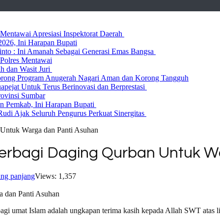
entawai Apresiasi Inspektorat Daerah
026, Ini Harapan Bupati
 Rinto : Ini Amanah Sebagai Generasi Emas Bangsa
Polres Mentawai
ih dan Wasit Juri
rong Program Anugerah Nagari Aman dan Korong Tangguh
ejat Untuk Terus Berinovasi dan Berprestasi
rovinsi Sumbar
 Pemkab, Ini Harapan Bupati
udi Ajak Seluruh Pengurus Perkuat Sinergitas
n Untuk Warga dan Panti Asuhan
i Berbagi Daging Qurban Untuk 
ng panjang
Views: 1,357
bagi umat Islam adalah ungkapan terima kasih kepada Allah SWT atas