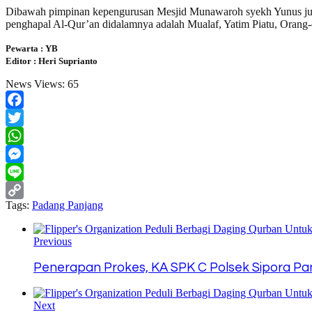
Dibawah pimpinan kepengurusan Mesjid Munawaroh syekh Yunus juga m
penghapal Al-Qur’an didalamnya adalah Mualaf, Yatim Piatu, Orang
Pewarta : YB
Editor : Heri Suprianto
News Views:
65
Facebook
Twitter
WhatsApp
Messenger
Line
Tags:
Padang Panjang
Copy
Link
Previous
Penerapan Prokes, KA SPK C Polsek Sipora Pan
Next