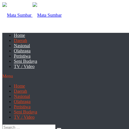
Home
Daerah
Nasional
Olahraga
Peristiwa
Seni Budaya
TV / Video
Menu
Home
Daerah
Nasional
Olahraga
Peristiwa
Seni Budaya
TV / Video