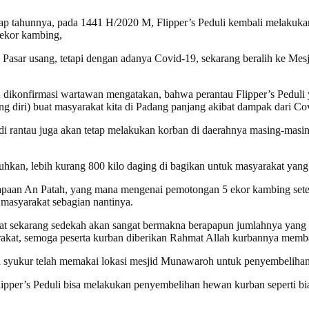
etiap tahunnya, pada 1441 H/2020 M, Flipper’s Peduli kembali melakuk
 ekor kambing,
 Pasar usang, tetapi dengan adanya Covid-19, sekarang beralih ke 
u dikonfirmasi wartawan mengatakan, bahwa perantau Flipper’s Peduli
diri) buat masyarakat kita di Padang panjang akibat dampak dari Co
i rantau juga akan tetap melakukan korban di daerahnya masing-masing,
hkan, lebih kurang 800 kilo daging di bagikan untuk masyarakat yan
sapaan An Patah, yang mana mengenai pemotongan 5 ekor kambing setel
 masyarakat sebagian nantinya.
aat sekarang sedekah akan sangat bermakna berapapun jumlahnya yan
rakat, semoga peserta kurban diberikan Rahmat Allah kurbannya mem
yukur telah memakai lokasi mesjid Munawaroh untuk penyembelihan h
ipper’s Peduli bisa melakukan penyembelihan hewan kurban seperti biasa