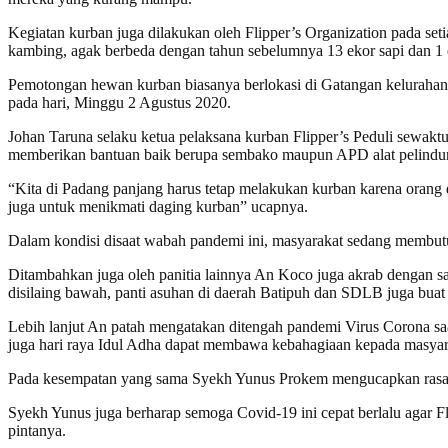
Kegiatan kurban juga dilakukan oleh Flipper’s Organization pada s
kambing, agak berbeda dengan tahun sebelumnya 13 ekor sapi dan 1
Pemotongan hewan kurban biasanya berlokasi di Gatangan kelurahan
pada hari, Minggu 2 Agustus 2020.
Johan Taruna selaku ketua pelaksana kurban Flipper’s Peduli sewakt
memberikan bantuan baik berupa sembako maupun APD alat pelindung 
“Kita di Padang panjang harus tetap melakukan kurban karena orang d
juga untuk menikmati daging kurban” ucapnya.
Dalam kondisi disaat wabah pandemi ini, masyarakat sedang membutu
Ditambahkan juga oleh panitia lainnya An Koco juga akrab dengan 
disilaing bawah, panti asuhan di daerah Batipuh dan SDLB juga buat
Lebih lanjut An patah mengatakan ditengah pandemi Virus Corona s
juga hari raya Idul Adha dapat membawa kebahagiaan kepada masya
Pada kesempatan yang sama Syekh Yunus Prokem mengucapkan rasa s
Syekh Yunus juga berharap semoga Covid-19 ini cepat berlalu agar Fl
pintanya.