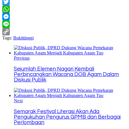
Facebook
Twitter
WhatsApp
Messenger
Line
Tags:
Bukittinggi
Copy
Link
Previous
Sejumlah Elemen Nagari Kembali
Perbincangkan Wacana DOB Agam Dalam
Diskusi Publik
Next
Semarak Festival Literasi Akan Ada
Pengukuhan Pengurus GPMB dan Berbagai
Perlombaan