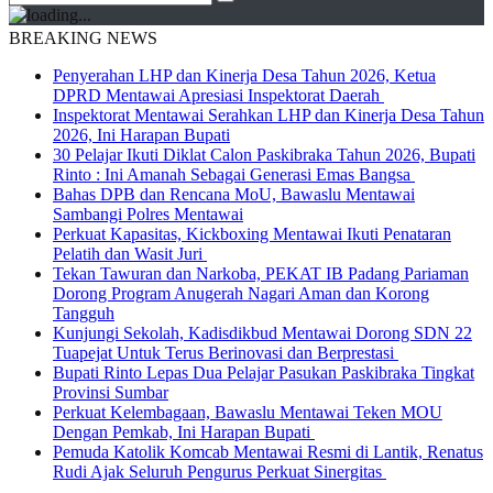
BREAKING NEWS
Penyerahan LHP dan Kinerja Desa Tahun 2026, Ketua
DPRD Mentawai Apresiasi Inspektorat Daerah
Inspektorat Mentawai Serahkan LHP dan Kinerja Desa Tahun
2026, Ini Harapan Bupati
30 Pelajar Ikuti Diklat Calon Paskibraka Tahun 2026, Bupati
Rinto : Ini Amanah Sebagai Generasi Emas Bangsa
Bahas DPB dan Rencana MoU, Bawaslu Mentawai
Sambangi Polres Mentawai
Perkuat Kapasitas, Kickboxing Mentawai Ikuti Penataran
Pelatih dan Wasit Juri
Tekan Tawuran dan Narkoba, PEKAT IB Padang Pariaman
Dorong Program Anugerah Nagari Aman dan Korong
Tangguh
Kunjungi Sekolah, Kadisdikbud Mentawai Dorong SDN 22
Tuapejat Untuk Terus Berinovasi dan Berprestasi
Bupati Rinto Lepas Dua Pelajar Pasukan Paskibraka Tingkat
Provinsi Sumbar
Perkuat Kelembagaan, Bawaslu Mentawai Teken MOU
Dengan Pemkab, Ini Harapan Bupati
Pemuda Katolik Komcab Mentawai Resmi di Lantik, Renatus
Rudi Ajak Seluruh Pengurus Perkuat Sinergitas