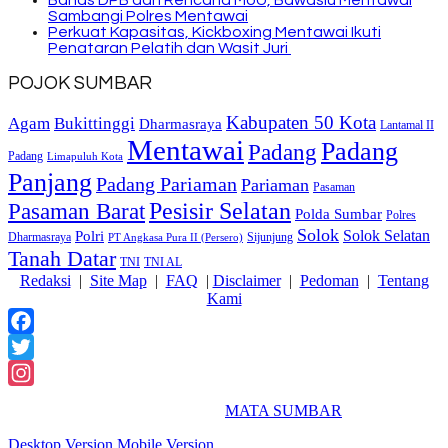
Sambangi Polres Mentawai
Perkuat Kapasitas, Kickboxing Mentawai Ikuti
Penataran Pelatih dan Wasit Juri
POJOK SUMBAR
Kabupaten 50 Kota
Bukittinggi
Agam
Dharmasraya
Lantamal II
Mentawai
Padang
Padang
Padang
Limapuluh Kota
Panjang
Padang Pariaman
Pariaman
Pasaman
Pasaman Barat
Pesisir Selatan
Polda Sumbar
Polres
Solok
Solok Selatan
Polri
Dharmasraya
Sijunjung
PT Angkasa Pura II (Persero)
Tanah Datar
TNI
TNI AL
Redaksi
|
Site Map
|
FAQ
|
Disclaimer
|
Pedoman
|
Tentang
Kami
Facebook
Twitter
Instagram
2018 Powered By
MATA SUMBAR
Desktop Version
Mobile Version