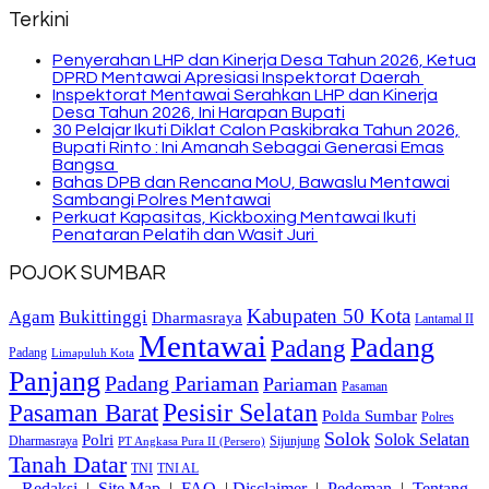
Terkini
Penyerahan LHP dan Kinerja Desa Tahun 2026, Ketua
DPRD Mentawai Apresiasi Inspektorat Daerah
Inspektorat Mentawai Serahkan LHP dan Kinerja
Desa Tahun 2026, Ini Harapan Bupati
30 Pelajar Ikuti Diklat Calon Paskibraka Tahun 2026,
Bupati Rinto : Ini Amanah Sebagai Generasi Emas
Bangsa
Bahas DPB dan Rencana MoU, Bawaslu Mentawai
Sambangi Polres Mentawai
Perkuat Kapasitas, Kickboxing Mentawai Ikuti
Penataran Pelatih dan Wasit Juri
POJOK SUMBAR
Kabupaten 50 Kota
Bukittinggi
Agam
Dharmasraya
Lantamal II
Mentawai
Padang
Padang
Padang
Limapuluh Kota
Panjang
Padang Pariaman
Pariaman
Pasaman
Pasaman Barat
Pesisir Selatan
Polda Sumbar
Polres
Solok
Solok Selatan
Polri
Dharmasraya
Sijunjung
PT Angkasa Pura II (Persero)
Tanah Datar
TNI
TNI AL
Redaksi
|
Site Map
|
FAQ
|
Disclaimer
|
Pedoman
|
Tentang