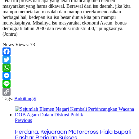
“Hal ini proses dari apa yang telah dirancang oleh elemen
masyarakat yang harus dikawal. Berawal dari isu daerah, jika kita
mampu memetakan masalah dan mampu merekomendasikan
berbagai hal, kedepan isu-isu besar dunia kita pun mampu
menyikapinya. Misalnya isu masyarakat ekonomi Asean, bonus
demografi tahun 2030 dan revolusi industri 4.0,” pungkasnya.
(Jontra).
News Views:
73
Facebook
Twitter
WhatsApp
Messenger
Line
Tags:
Bukittinggi
Copy
Link
Previous
Perdana, Kejuaraan Motorcross Piala Bupati
Pasbar Berjalan Sukses