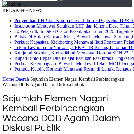
BREAKING NEWS
Penyerahan LHP dan Kinerja Desa Tahun 2026, Ketua DPRD M
Inspektorat Mentawai Serahkan LHP dan Kinerja Desa Tahun 2
30 Pelajar Ikuti Diklat Calon Paskibraka Tahun 2026, Bupati
Bahas DPB dan Rencana MoU, Bawaslu Mentawai Sambangi 
Perkuat Kapasitas, Kickboxing Mentawai Ikuti Penataran Pelat
Tekan Tawuran dan Narkoba, PEKAT IB Padang Pariaman Do
Kunjungi Sekolah, Kadisdikbud Mentawai Dorong SDN 22 Tuap
Bupati Rinto Lepas Dua Pelajar Pasukan Paskibraka Tingkat P
Perkuat Kelembagaan, Bawaslu Mentawai Teken MOU Dengan
Pemuda Katolik Komcab Mentawai Resmi di Lantik, Renatus R
Home
Daerah
Sejumlah Elemen Nagari Kembali Perbincangkan
Wacana DOB Agam Dalam Diskusi Publik
Sejumlah Elemen Nagari
Kembali Perbincangkan
Wacana DOB Agam Dalam
Diskusi Publik