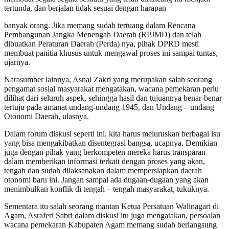
tertunda, dan berjalan tidak sesuai dengan harapan
banyak orang. Jika memang sudah tertuang dalam Rencana
Pembangunan Jangka Menengah Daerah (RPJMD) dan telah
dibuatkan Peraturan Daerah (Perda) nya, pihak DPRD mesti
membuat panitia khusus untuk mengawal proses ini sampai tuntas,
ujarnya.
Narasumber lainnya, Asnal Zakri yang merupakan salah seorang
pengamat sosial masyarakat mengatakan, wacana pemekaran perlu
dilihat dari seluruh aspek, sehingga hasil dan tujuannya benar-benar
tertuju pada amanat undang-undang 1945, dan Undang – undang
Otonomi Daerah, ulasnya.
Dalam forum diskusi seperti ini, kita harus meluruskan berbagai isu
yang bisa mengakibatkan disentegrasi bangsa, ucapnya. Demikian
juga dengan pihak yang berkompeten mereka harus transparan
dalam memberikan informasi terkait dengan proses yang akan,
tengah dan sudah dilaksanakan dalam mempersiapkan daerah
otonomi baru ini. Jangan sampai ada dugaan-dugaan yang akan
menimbulkan konflik di tengah – tengah masyarakat, tukuknya.
Sementara itu salah seorang mantan Ketua Persatuan Walinagari di
Agam, Asraferi Sabri dalam diskusi itu juga mengatakan, persoalan
wacana pemekaran Kabupaten Agam memang sudah berlangsung