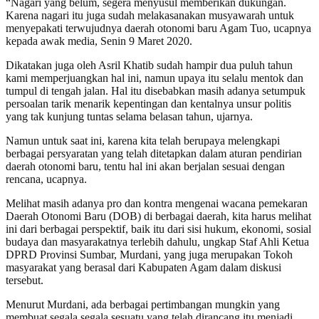
“Nagari yang belum, segera menyusul memberikan dukungan.
Karena nagari itu juga sudah melakasanakan musyawarah untuk
menyepakati terwujudnya daerah otonomi baru Agam Tuo, ucapnya
kepada awak media, Senin 9 Maret 2020.
Dikatakan juga oleh Asril Khatib sudah hampir dua puluh tahun
kami memperjuangkan hal ini, namun upaya itu selalu mentok dan
tumpul di tengah jalan. Hal itu disebabkan masih adanya setumpuk
persoalan tarik menarik kepentingan dan kentalnya unsur politis
yang tak kunjung tuntas selama belasan tahun, ujarnya.
Namun untuk saat ini, karena kita telah berupaya melengkapi
berbagai persyaratan yang telah ditetapkan dalam aturan pendirian
daerah otonomi baru, tentu hal ini akan berjalan sesuai dengan
rencana, ucapnya.
Melihat masih adanya pro dan kontra mengenai wacana pemekaran
Daerah Otonomi Baru (DOB) di berbagai daerah, kita harus melihat
ini dari berbagai perspektif, baik itu dari sisi hukum, ekonomi, sosial
budaya dan masyarakatnya terlebih dahulu, ungkap Staf Ahli Ketua
DPRD Provinsi Sumbar, Murdani, yang juga merupakan Tokoh
masyarakat yang berasal dari Kabupaten Agam dalam diskusi
tersebut.
Menurut Murdani, ada berbagai pertimbangan mungkin yang
membuat segala segala sesuatu yang telah dirancang itu menjadi