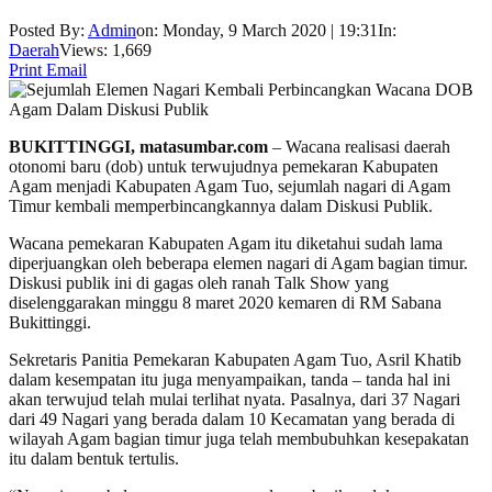
Posted By:
Admin
on:
Monday, 9 March 2020 | 19:31
In:
Daerah
Views: 1,669
Print
Email
BUKITTINGGI, matasumbar.com
– Wacana realisasi daerah
otonomi baru (dob) untuk terwujudnya pemekaran Kabupaten
Agam menjadi Kabupaten Agam Tuo, sejumlah nagari di Agam
Timur kembali memperbincangkannya dalam Diskusi Publik.
Wacana pemekaran Kabupaten Agam itu diketahui sudah lama
diperjuangkan oleh beberapa elemen nagari di Agam bagian timur.
Diskusi publik ini di gagas oleh ranah Talk Show yang
diselenggarakan minggu 8 maret 2020 kemaren di RM Sabana
Bukittinggi.
Sekretaris Panitia Pemekaran Kabupaten Agam Tuo, Asril Khatib
dalam kesempatan itu juga menyampaikan, tanda – tanda hal ini
akan terwujud telah mulai terlihat nyata. Pasalnya, dari 37 Nagari
dari 49 Nagari yang berada dalam 10 Kecamatan yang berada di
wilayah Agam bagian timur juga telah membubuhkan kesepakatan
itu dalam bentuk tertulis.