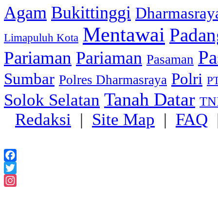
Agam
Bukittinggi
Dharmasray
Mentawai
Padan
Limapuluh Kota
Pa
Pariaman
Pariaman
Pasaman
Sumbar
Polri
Polres Dharmasraya
PT
Tanah Datar
Solok Selatan
TN
Redaksi
|
Site Map
|
FAQ
Facebook
Twitter
Instagram
2018 Powered