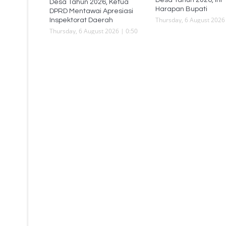
Desa Tahun 2026, Ketua
Harapan Bupati
DPRD Mentawai Apresiasi
Thursday, 6 August 2026 
Inspektorat Daerah
Thursday, 6 August 2026 | 0:50