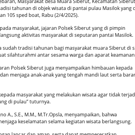
lebaran, Masyarakat desa Muara Siberut, Kecamatan Siberu
isi tahunan di objek wisata di pantai pulau Masilok yang d
n 105 sped boat, Rabu (2/4/2025).
a masyarakat, jajaran Polsek Siberut yang di pimpin
angsung aktivitas masyarakat di seputaran pantai Masilok.
a sudah tradisi tahunan bagi masyarakat muara Siberut di s
kuat silahturahmi antar sesama warga dan aparat keamanan
jaran Polsek Siberut juga menyampaikan himbauan kepada
dan menjaga anak-anak yang tengah mandi laut serta bara
kepada masyarakat yang melakukan wisata agar tidak terjad
ung di pulau” tuturnya.
o A., S.E., M.M., M.Tr.Opsla, menyampaikan, bahwa
enjaga keselamatan selama kegiatan wisata berlangsung.
dengan lancar dan aman, serta dapat mempereratkan