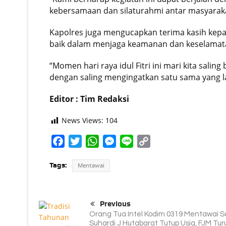
kebersamaan dan silaturahmi antar masyarak
Kapolres juga mengucapkan terima kasih kep
baik dalam menjaga keamanan dan keselamatan
“Momen hari raya idul Fitri ini mari kita sal
dengan saling mengingatkan satu sama yang la
Editor : Tim Redaksi
News Views:
104
Facebook
Twitter
WhatsApp
Messenger
Line
Copy
Link
Tags:
Mentawai
Previous
Orang Tua Intel Kodim 0319 Mentawai 
Suhardi J Hutabarat Tutup Usia, FJM Tur