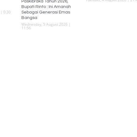
Paskibraka Tahun 2026,
Bupati Rinto : Ini Amanah
| 0:30
Sebagai Generasi Emas
Bangsa
Wednesday, 5 August 2026 |
11:56