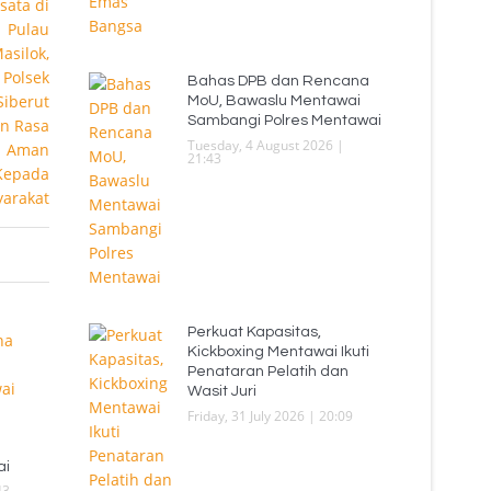
Bahas DPB dan Rencana
MoU, Bawaslu Mentawai
Sambangi Polres Mentawai
Tuesday, 4 August 2026 |
21:43
Perkuat Kapasitas,
Kickboxing Mentawai Ikuti
Penataran Pelatih dan
Wasit Juri
Friday, 31 July 2026 | 20:09
ai
43