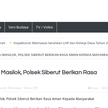
a
Seni Budaya
TV / Video
Inspektorat Mentawai Serahkan LHP dan Kinerja Desa Tahun 2026, In
AU MASILOK, POLSEK SIBERUT BERIKAN RASA AMAN KEPADA MASYARA
 Masilok, Polsek Siberut Berikan Rasa
erah
,
Mentawai
Views: 395
Print
E