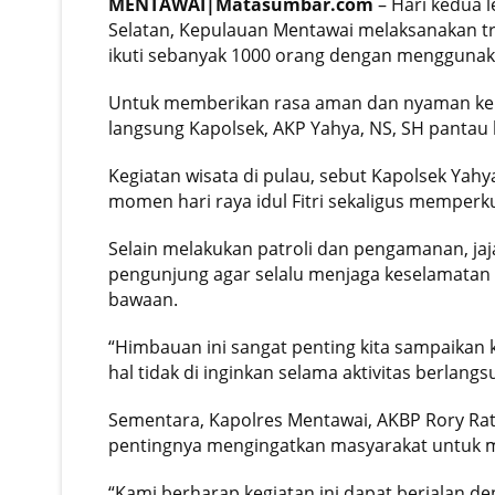
MENTAWAI|Matasumbar.com
– Hari kedua 
Selatan, Kepulauan Mentawai melaksanakan trad
ikuti sebanyak 1000 orang dengan menggunaka
Untuk memberikan rasa aman dan nyaman kepad
langsung Kapolsek, AKP Yahya, NS, SH pantau l
Kegiatan wisata di pulau, sebut Kapolsek Yahy
momen hari raya idul Fitri sekaligus memper
Selain melakukan patroli dan pengamanan, ja
pengunjung agar selalu menjaga keselamatan 
bawaan.
“Himbauan ini sangat penting kita sampaikan 
hal tidak di inginkan selama aktivitas berlangs
Sementara, Kapolres Mentawai, AKBP Rory Ratn
pentingnya mengingatkan masyarakat untuk m
“Kami berharap kegiatan ini dapat berjalan 