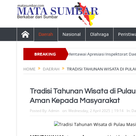
Daerah
Nasional
Olahraga
Peristiw
esa Tahun 2026, Ketua DPRD Mentawai Apresiasi Inspektorat Daerah
BREAKING
NEWS
HOME
DAERAH
TRADISI TAHUNAN WISATA DI PUL
Tradisi Tahunan Wisata di Pulau
Aman Kepada Masyarakat
Posted By:
Admin
on:
Wednesday, 2 April 2025 | 19:14
In:
Da