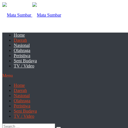
Home
Daerah
Nasional
Olahraga
Peristiwa
Seni Budaya
TV / Video
Menu
Home
Daerah
Nasional
Olahraga
Peristiwa
Seni Budaya
TV / Video