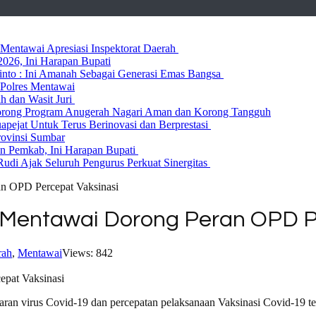
entawai Apresiasi Inspektorat Daerah
026, Ini Harapan Bupati
 Rinto : Ini Amanah Sebagai Generasi Emas Bangsa
Polres Mentawai
ih dan Wasit Juri
rong Program Anugerah Nagari Aman dan Korong Tangguh
ejat Untuk Terus Berinovasi dan Berprestasi
rovinsi Sumbar
 Pemkab, Ini Harapan Bupati
udi Ajak Seluruh Pengurus Perkuat Sinergitas
an OPD Percepat Vaksinasi
s Mentawai Dorong Peran OPD P
rah
,
Mentawai
Views: 842
ran virus Covid-19 dan percepatan pelaksanaan Vaksinasi Covid-19 te