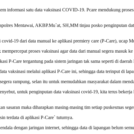
m informasi satu data vaksinasi COVID-19. Pcare mendukung proses reg
, Kapolres Mentawai, AKBP.Mu`at, SH,MM tinjau posko penginputan da
si covid-19 dari data manual ke aplikasi premiery care (P-Care), uca
 mempercepat proses vaksinasi agar data dari manual segera masuk ke d
asi P-Care tergantung pada sistem jaringan tak sama seperti di daerah l
 vaksinasi melalui aplikasi P-Care ini, sehingga data terinput di lapa
ini segera rampung, selan itu untuk memudahkan masyarakat dalam men
ebut, untuk penginputan data vaksinasi covid-19, kita terus bekerja
kan sasaran maka diharapkan masing-masing tim setiap puskesmas seger
n terdata di aplikasi P-Care` tuturnya.
dala dengan jaringan internet, sehingga data di lapangan belum semua