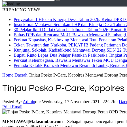
BREAKING NEWS
Penyerahan LHP dan Kinerja Desa Tahun 2026, Ketua DPRD M
Inspektorat Mentawai Serahkan LHP dan Kinerja Desa Tahun 2
30 Pelajar Ikuti Diklat Calon Paskibraka Tahun 2026, Bupati
Bahas DPB dan Rencana MoU, Bawaslu Mentawai Sambangi 
Perkuat Kapasitas, Kickboxing Mentawai Ikuti Penataran Pelat
Tekan Tawuran dan Narkoba, PEKAT IB Padang Pariaman Do
Kunjungi Sekolah, Kadisdikbud Mentawai Dorong SDN 22 Tuap
Bupati Rinto Lepas Dua Pelajar Pasukan Paskibraka Tingkat P
Perkuat Kelembagaan, Bawaslu Mentawai Teken MOU Dengan
Pemuda Katolik Komcab Mentawai Resmi di Lantik, Renatus R
Home
Daerah
Tinjau Posko P-Care, Kapolres Mentawai Dorong Per
Tinjau Posko P-Care, Kapolre
Posted By:
Admin
on:
Wednesday, 17 November 2021 | 22:22
In:
Dae
Print
Email
MENTAWAI|Matasumbar.com
– Sebagai upaya pencegahan penula
penggunaan Aplikasi P-Care Vaksinasi.