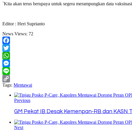
`Kita akan terus berupaya untuk segera merampungkan data vaksinas
Editor : Heri Suprianto
News Views:
72
Facebook
Twitter
WhatsApp
Messenger
Line
Tags:
Mentawai
Copy
Link
Previous
GM Pekat IB Desak Kemenpan-RB dan KASN T
Next